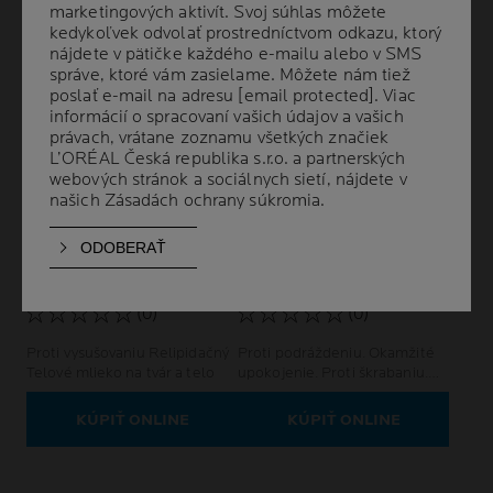
marketingových aktivít. Svoj súhlas môžete
marketingových aktivít. Svoj súhlas môžete
kedykoľvek odvolať prostredníctvom odkazu, ktorý
kedykoľvek odvolať prostredníctvom odkazu, ktorý
nájdete v pätičke každého e-mailu alebo v SMS
nájdete v pätičke každého e-mailu alebo v SMS
správe, ktoré vám zasielame. Môžete nám tiež
správe, ktoré vám zasielame. Môžete nám tiež
poslať e-mail na adresu
poslať e-mail na adresu
[email protected]
[email protected]
. Viac
. Viac
informácií o spracovaní vašich údajov a vašich
informácií o spracovaní vašich údajov a vašich
právach, vrátane zoznamu všetkých značiek
právach, vrátane zoznamu všetkých značiek
L’ORÉAL Česká republika s.r.o. a partnerských
L’ORÉAL Česká republika s.r.o. a partnerských
webových stránok a sociálnych sietí, nájdete v
webových stránok a sociálnych sietí, nájdete v
našich
našich
Zásadách ochrany súkromia
Zásadách ochrany súkromia
.
.
LIPIKAR
LIPIKAR BALZAM AP+M
TELOVÉ MLIEKO
- ĽAHKÁ TEXTÚRA
BEZ PARFUMU
(0)
(0)
Proti vysušovaniu Relipidačný
Proti podráždeniu. Okamžité
Telové mlieko na tvár a telo
upokojenie. Proti škrabaniu.
Proti recidíve.
KÚPIŤ ONLINE
KÚPIŤ ONLINE