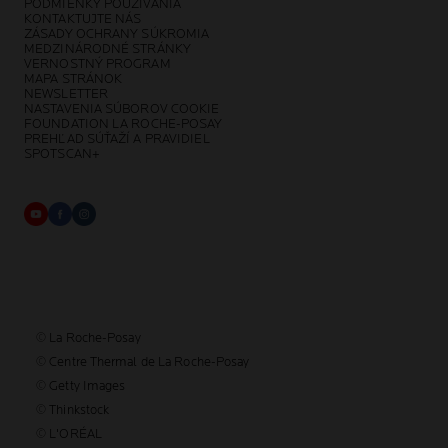
PODMIENKY POUŽÍVANIA
KONTAKTUJTE NÁS
ZÁSADY OCHRANY SÚKROMIA
MEDZINÁRODNÉ STRÁNKY
VERNOSTNÝ PROGRAM
MAPA STRÁNOK
NEWSLETTER
NASTAVENIA SÚBOROV COOKIE
FOUNDATION LA ROCHE-POSAY
PREHĽAD SÚŤAŽÍ A PRAVIDIEL
SPOTSCAN+
© La Roche-Posay
© Centre Thermal de La Roche-Posay
© Getty Images
© Thinkstock
© L'ORÉAL