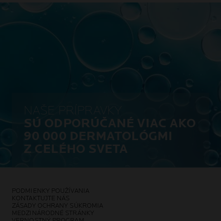
NAŠE PRÍPRAVKY
SÚ ODPORÚČANÉ VIAC AKO
90 000 DERMATOLÓGMI
Z CELÉHO SVETA
PODMIENKY POUŽÍVANIA
KONTAKTUJTE NÁS
ZÁSADY OCHRANY SÚKROMIA
MEDZINÁRODNÉ STRÁNKY
VERNOSTNÝ PROGRAM