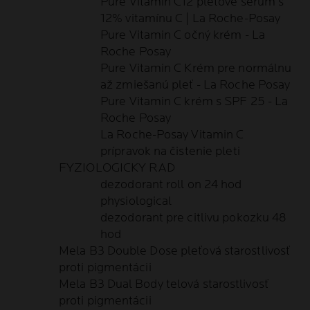
Pure Vitamin C12 pleťové sérum s
12% vitamínu C | La Roche-Posay
Pure Vitamin C očný krém - La
Roche Posay
Pure Vitamin C Krém pre normálnu
až zmiešanú pleť - La Roche Posay
Pure Vitamin C krém s SPF 25 - La
Roche Posay
La Roche-Posay Vitamin C
prípravok na čistenie pleti
FYZIOLOGICKY RAD
dezodorant roll on 24 hod
physiological
dezodorant pre citlivu pokozku 48
hod
Mela B3 Double Dose pleťová starostlivosť
proti pigmentácii
Mela B3 Dual Body telová starostlivosť
proti pigmentácii