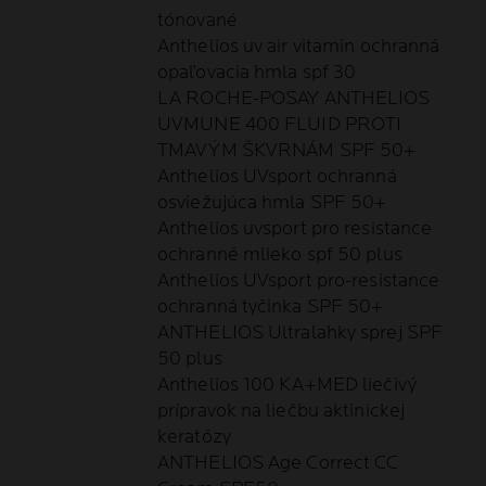
tónované
Anthelios uv air vitamin ochranná
opaľovacia hmla spf 30
LA ROCHE-POSAY ANTHELIOS
UVMUNE 400 FLUID PROTI
TMAVÝM ŠKVRNÁM SPF 50+
Anthelios UVsport ochranná
osviežujúca hmla SPF 50+
Anthelios uvsport pro resistance
ochranné mlieko spf 50 plus
Anthelios UVsport pro-resistance
ochranná tyčinka SPF 50+
ANTHELIOS Ultralahky sprej SPF
50 plus
Anthelios 100 KA+MED liečivý
prípravok na liečbu aktinickej
keratózy
ANTHELIOS Age Correct CC