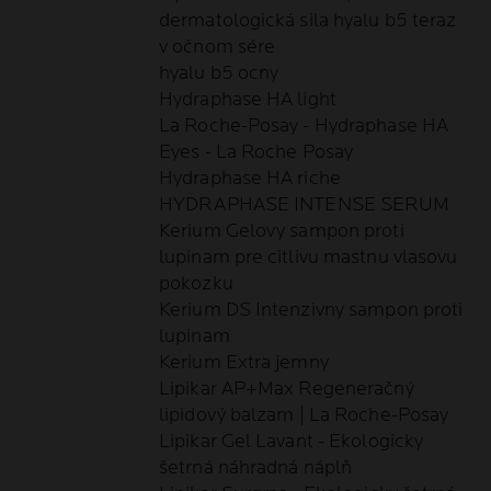
dermatologická sila hyalu b5 teraz
v očnom sére
hyalu b5 ocny
Hydraphase HA light
La Roche-Posay - Hydraphase HA
Eyes - La Roche Posay
Hydraphase HA riche
HYDRAPHASE INTENSE SERUM
Kerium Gelovy sampon proti
lupinam pre citlivu mastnu vlasovu
pokozku
Kerium DS Intenzivny sampon proti
lupinam
Kerium Extra jemny
Lipikar AP+Max Regeneračný
lipidový balzam | La Roche-Posay
Lipikar Gel Lavant - Ekologicky
šetrná náhradná náplň