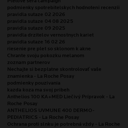
Pletove sera campaign
podmienky spotrebitelskych hodnoteni recenzii
pravidla sutaze 02 2026
pravidla sutaze 04 08 2025
pravidla sutaze 09 2025
pravidla drzitelov vernostnych kariet
pravidla sutaze 16 02 26
riesenie pre plet so sklonom k akne
Chrante svoju pokozku melanom
zoznam partnerov
Nechajte si bezplatne skontrolovať vaše
znamienka - La Roche Posay
podmienky pouzivania
kazda koza ma svoj pribeh
Anthelios 100 KA+MED Liečivý Prípravok - La
Roche Posay
ANTHELIOS UVMUNE 400 DERMO-
PEDIATRICS - La Roche Posay
Ochrana proti slnku je potrebná vždy - La Roche