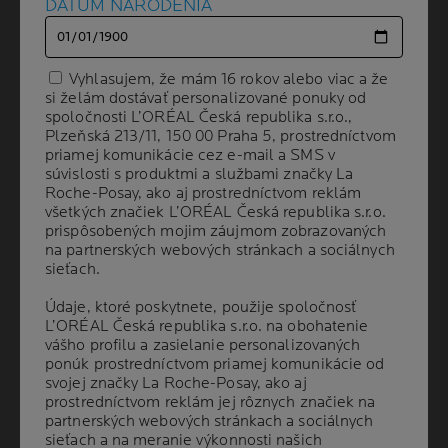
DÁTUM NARODENIA
DÁTUM NARODENIA
pleti
ako sa zbavit akne a pupienkov
ako sa zbavit hyperpigmentacie
Vyhlasujem, že mám 16 rokov alebo viac a že
Vyhlasujem, že mám 16 rokov alebo viac a že
Ako sa zbavit jaziev a skvrn
si želám dostávať personalizované ponuky od
si želám dostávať personalizované ponuky od
atopicky ekzem u deti pocas sportu
spoločnosti L’ORÉAL Česká republika s.r.o.,
spoločnosti L’ORÉAL Česká republika s.r.o.,
atopicky ekzem u deti v skole
Plzeňská 213/11, 150 00 Praha 5, prostredníctvom
Plzeňská 213/11, 150 00 Praha 5, prostredníctvom
co je atopicka dermatitida od priciny k rieseniu
priamej komunikácie cez e-mail a SMS v
priamej komunikácie cez e-mail a SMS v
súvislosti s produktmi a službami značky La
súvislosti s produktmi a službami značky La
vsetko co potrebujete vediet na jednom mieste
Roche-Posay, ako aj prostredníctvom reklám
Roche-Posay, ako aj prostredníctvom reklám
co to je mikrobiom
všetkých značiek L’ORÉAL Česká republika s.r.o.
všetkých značiek L’ORÉAL Česká republika s.r.o.
Hormonalne akne
prispôsobených mojim záujmom zobrazovaných
prispôsobených mojim záujmom zobrazovaných
Hyperpigmentacia ake su jej priciny
na partnerských webových stránkach a sociálnych
na partnerských webových stránkach a sociálnych
sieťach.
sieťach.
kozna vyrazka ktora svrbi ako liecit alergicku
reakciu na tvari
Údaje, ktoré poskytnete, použije spoločnosť
Údaje, ktoré poskytnete, použije spoločnosť
kozne alergie a dalsie hlavne typy alergickych
L’ORÉAL Česká republika s.r.o. na obohatenie
L’ORÉAL Česká republika s.r.o. na obohatenie
reakcii
vášho profilu a zasielanie personalizovaných
vášho profilu a zasielanie personalizovaných
ponúk prostredníctvom priamej komunikácie od
ponúk prostredníctvom priamej komunikácie od
Kozne alergie, citliva a reaktivna plet
svojej značky La Roche-Posay, ako aj
svojej značky La Roche-Posay, ako aj
liecba akne zlepsuje spanok stav pleti
prostredníctvom reklám jej rôznych značiek na
prostredníctvom reklám jej rôznych značiek na
najlepsi ritual starostlivosti o citlivu plet
partnerských webových stránkach a sociálnych
partnerských webových stránkach a sociálnych
sieťach a na meranie výkonnosti našich
sieťach a na meranie výkonnosti našich
nepotrebujete ohen aby vasa plet ziarila