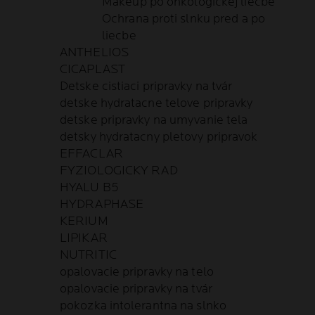
Makeup po onkologickej liecbe
Ochrana proti slnku pred a po
liecbe
ANTHELIOS
CICAPLAST
Detske cistiaci pripravky na tvár
detske hydratacne telove pripravky
detske pripravky na umyvanie tela
detsky hydratacny pletovy pripravok
EFFACLAR
FYZIOLOGICKY RAD
HYALU B5
HYDRAPHASE
KERIUM
LIPIKAR
NUTRITIC
opalovacie pripravky na telo
opalovacie pripravky na tvár
pokozka intolerantna na slnko