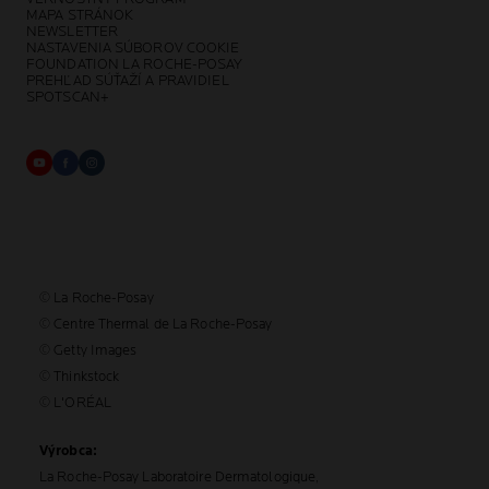
MAPA STRÁNOK
NEWSLETTER
NASTAVENIA SÚBOROV COOKIE
FOUNDATION LA ROCHE-POSAY
PREHĽAD SÚŤAŽÍ A PRAVIDIEL
SPOTSCAN+
© La Roche-Posay
© Centre Thermal de La Roche-Posay
© Getty Images
© Thinkstock
© L'ORÉAL
Výrobca:
La Roche-Posay Laboratoire Dermatologique,