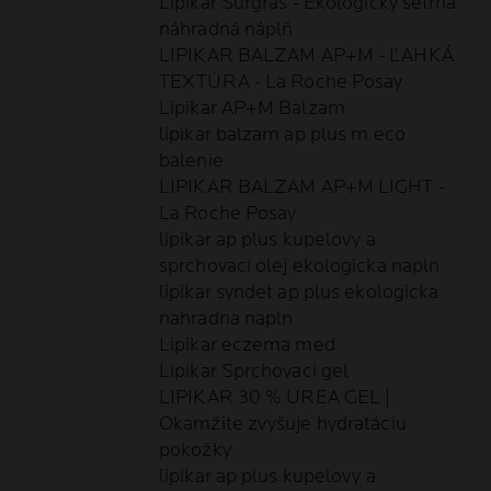
Lipikar Surgras - Ekologicky šetrná
náhradná náplň
LIPIKAR BALZAM AP+M - ĽAHKÁ
TEXTÚRA - La Roche Posay
Lipikar AP+M Balzam
lipikar balzam ap plus m eco
balenie
LIPIKAR BALZAM AP+M LIGHT -
La Roche Posay
lipikar ap plus kupelovy a
sprchovaci olej ekologicka napln
lipikar syndet ap plus ekologicka
nahradna napln
Lipikar eczema med
Lipikar Sprchovaci gel
LIPIKAR 30 % UREA GEL |
Okamžite zvyšuje hydratáciu
pokožky
lipikar ap plus kupelovy a