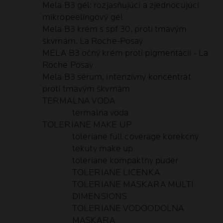
Mela B3 gél: rozjasňujúci a zjednocujúci
mikropeelingový gél
Mela B3 krém s spf 30, proti tmavým
škvrnám, La Roche-Posay
MELA B3 očný krém proti pigmentácii - La
Roche Posay
Mela B3 sérum, intenzívny koncentrát
proti tmavým škvrnám
TERMALNA VODA
termalna voda
TOLERIANE MAKE UP
toleriane full coverage korekcny
tekuty make up
toleriane kompaktny puder
TOLERIANE LICENKA
TOLERIANE MASKARA MULTI
DIMENSIONS
TOLERIANE VODOODOLNA
MASKARA