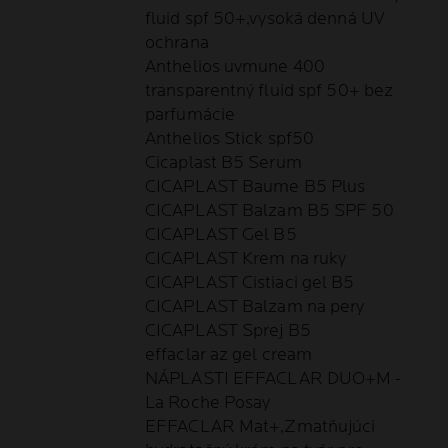
fluid spf 50+,vysoká denná UV
ochrana
Anthelios uvmune 400
transparentný fluid spf 50+ bez
parfumácie
Anthelios Stick spf50
Cicaplast B5 Serum
CICAPLAST Baume B5 Plus
CICAPLAST Balzam B5 SPF 50
CICAPLAST Gel B5
CICAPLAST Krem na ruky
CICAPLAST Cistiaci gel B5
CICAPLAST Balzam na pery
CICAPLAST Sprej B5
effaclar az gel cream
NÁPLASTI EFFACLAR DUO+M -
La Roche Posay
EFFACLAR Mat+,Zmatňujúci