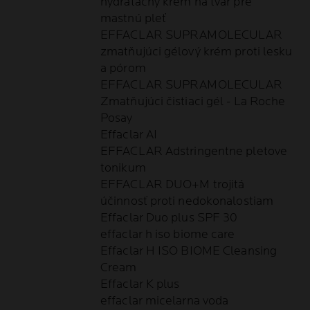
hydratačný krém na tvár pre
mastnú pleť
EFFACLAR SUPRAMOLECULAR
zmatňujúci gélový krém proti lesku
a pórom
EFFACLAR SUPRAMOLECULAR
Zmatňujúci čistiaci gél - La Roche
Posay
Effaclar AI
EFFACLAR Adstringentne pletove
tonikum
EFFACLAR DUO+M trojitá
účinnosť proti nedokonalostiam
Effaclar Duo plus SPF 30
effaclar h iso biome care
Effaclar H ISO BIOME Cleansing
Cream
Effaclar K plus
effaclar micelarna voda