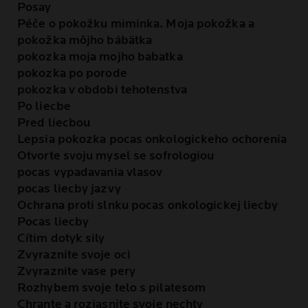
Posay
Péče o pokožku miminka. Moja pokožka a
pokožka môjho bábätka
pokozka moja mojho babatka
pokozka po porode
pokozka v obdobi tehotenstva
Po liecbe
Pred liecbou
Lepsia pokozka pocas onkologickeho ochorenia
Otvorte svoju mysel se sofrologiou
pocas vypadavania vlasov
pocas liecby jazvy
Ochrana proti slnku pocas onkologickej liecby
Pocas liecby
Cítim dotyk sily
Zvyraznite svoje oci
Zvyraznite vase pery
Rozhybem svoje telo s pilatesom
Chrante a rozjasnite svoje nechty