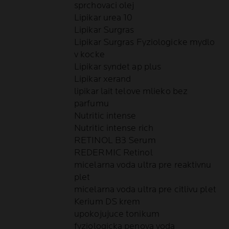
sprchovaci olej
Lipikar urea 10
Lipikar Surgras
Lipikar Surgras Fyziologicke mydlo
v kocke
Lipikar syndet ap plus
Lipikar xerand
lipikar lait telove mlieko bez
parfumu
Nutritic intense
Nutritic intense rich
RETINOL B3 Serum
REDERMIC Retinol
micelarna voda ultra pre reaktivnu
plet
micelarna voda ultra pre citlivu plet
Kerium DS krem
upokojujuce tonikum
fyziologicka penova voda