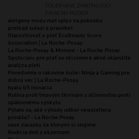
TOLERIANE ZMATNUJUCI
FIXACNY PUDER
alergeny mozu mat vplyv na pokozku
prehlad sutazi a pravidiel
Starostlivosť o pleť EcoBeauty Score
Association | La Roche-Posay
La Roche-Posay & Mimoni - La Roche Posay
Spotscan+ pre pleť so sklonom k akné okamžitá
analýza pleti
Povedomie o rakovine kože: Ninja a Gaming pre
dobrú vec | La Roche-Posay
hyalu b5 inovacia
Rutina proti tmavým škvrnám s účinnosťou proti
opätovnému výskytu
Pýtate sa, aké výhody odber newslettera
prináša? - La Roche Posay
nase zavazky za ktorymi si stojime
Rodicia deti s ekzemom