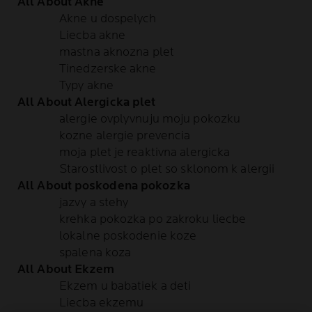
All About Akne
Akne u dospelych
Liecba akne
mastna aknozna plet
Tinedzerske akne
Typy akne
All About Alergicka plet
alergie ovplyvnuju moju pokozku
kozne alergie prevencia
moja plet je reaktivna alergicka
Starostlivost o plet so sklonom k alergii
All About poskodena pokozka
jazvy a stehy
krehka pokozka po zakroku liecbe
lokalne poskodenie koze
spalena koza
All About Ekzem
Ekzem u babatiek a deti
Liecba ekzemu