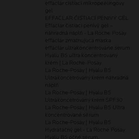
effaclar cistiaci mikropeelingovy
gel
EFFACLAR ČISTIACI PENIVÝ GÉL
Effaclar čistiaci penivý gél –
náhradná náplň - La Roche Posay
effaclar zmatnujuca maska
effaclar ultrakoncentrovane serum
Hyalu B5 ultra koncentrovaný
krém | La Roche-Posay
La Roche-Posay | Hyalu B5
Ultrakoncetrovaný krém náhradná
náplň
La Roche-Posay | Hyalu B5
Ultrakoncetrovaný krém SPF30
La Roche-Posay | Hyalu B5 Ultra
koncentrované sérum
La Roche-Posay | Hyalu B5
Hydratačný gel - La Roche Posay
Hyalu B5 očné sérum,