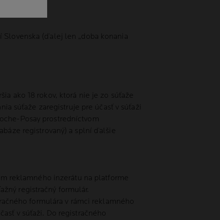
í Slovenska (ďalej len „doba konania
ia ako 18 rokov, ktorá nie je zo súťaže
nia súťaže zaregistruje pre účasť v súťaži
 Roche-Posay prostredníctvom
abáze registrovaný) a splní ďalšie
tvom reklamného inzerátu na platforme
žný registračný formulár.
istračného formulára v rámci reklamného
časť v súťaži. Do registračného