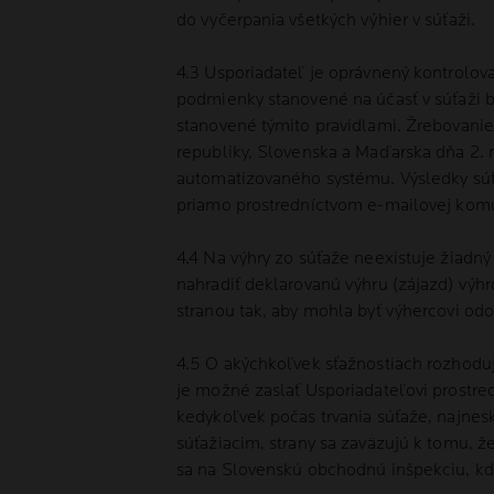
do vyčerpania všetkých výhier v súťaži.
4.3 Usporiadateľ je oprávnený kontrolov
podmienky stanovené na účasť v súťaži bo
stanovené týmito pravidlami. Žrebovani
republiky, Slovenska a Maďarska dňa 2.
automatizovaného systému. Výsledky súť
priamo prostredníctvom e-mailovej komu
4.4 Na výhry zo súťaže neexistuje žiadný
nahradiť deklarovanú výhru (zájazd) vý
stranou tak, aby mohla byť výhercovi odo
4.5 O akýchkoľvek sťažnostiach rozhoduj
je možné zaslať Usporiadateľovi prostr
kedykoľvek počas trvania súťaže, najnes
súťažiacim, strany sa zaväzujú k tomu, ž
sa na Slovenskú obchodnú inšpekciu, kd