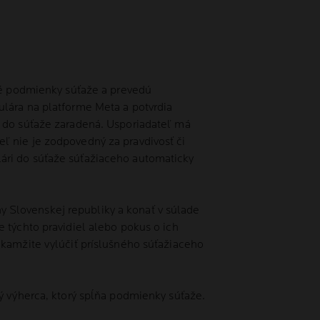
ené podmienky súťaže a prevedú
ulára na platforme Meta a potvrdia
e do súťaže zaradená. Usporiadateľ má
ľ nie je zodpovedný za pravdivosť či
ári do súťaže súťažiaceho automaticky
ony Slovenskej republiky a konať v súlade
 týchto pravidiel alebo pokus o ich
okamžite vylúčiť príslušného súťažiaceho
ý výherca, ktorý spĺňa podmienky súťaže.