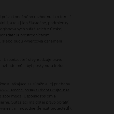
si právo konečného rozhodnutia o tom, či
nili, a to aj len čiastočne, podmienky
gistrovaných súťažiacich z Českej
poriadateľa prostredníctvom
a, alebo budú výhercovia oznámení
u. Usporiadateľ si vyhradzuje právo
a nebude môcť byť poskytnutá treťou
osti týkajúce sa súťaže a jej priebehu
/www.laroche-posay.sk/kontaktujte-nas
kne spor medzi Usporiadateľom a
ierne. Súťažiaci má ďalej právo obrátiť
vyriešiť mimosúdne (
[email protected]
).