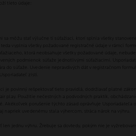
ží tieto údaje:
 sa môžu stať výlučne tí súťažiaci, ktorí splnia všetky stanov
teda vyplnia všetky požadované registračné údaje v rámci form
 súťažiaceho, ktorá neobsahuje všetky požadované údaje, nebud
vených podmienok súťaže jednotlivými súťažiacimi. Usporiadate
ra do súťaže. Uvedenie nepravdivých dát v registračnom formul
Usporiadateľ zistí.
aci je povinný rešpektovať tieto pravidlá, dodržiavať platné zák
ir play. Použitie nečestných a podvodných praktík, obchádzanie
tné. Akékoľvek porušenie týchto zásad oprávňuje Usporiadateľa 
 aj napriek uvedenému stala výhercom, stráca nárok na výhru.
ať len jednu výhru. Žrebuje sa dovtedy, pokým nie je vyžrebovan