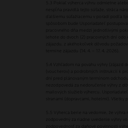
5.3 Pokiaľ výherca výhru odmietne alebo s
nespĺňa pravidlá tejto súťaže, stráca ná
ďalšiemu súťažiacemu v poradí podľa tý
spôsobom bude Usporiadateľ postupovať 
pracovného dňa medzi jednotlivými poku
lehote do dvoch (2) pracovných dní odo 
zájazdu, z akéhokoľvek dôvodu požadova
termíne zájazdu (14. 4. – 17. 4. 2026).
5.4 Vzhľadom na povahu výhry (zájazd do
(voucherov) a podrobných inštrukcií k pr
dní pred plánovaným termínom odchodu. 
nezodpovedá za nedoručenie výhry z dô
mailových služieb výhercu. Usporiadate
stranami (dopravcami, hotelmi). Všetky p
5.5 Výherca berie na vedomie, že výhra 
zodpovedný za riadne uvedenie výhry vo
zodpovednosť za daňové povinnosti výhe