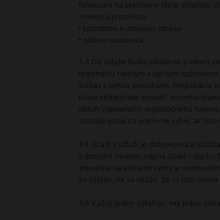
formulára na platforme Meta súťažiaci vlo
• meno a priezvisko
• kontaktnú e-mailovú adresu
• dátum narodenia.
3.3 Do súťaže budú zaradené a výhercami
registráciu riadnym a úplným spôsobom, 
súhlas s týmito pravidlami. Registrácia
právo kedykoľvek posúdiť splnenie stano
obsah vyplneného registračného formulá
zbavuje práva na udelenie výhry, ak toto 
3.4 Účasť v súťaži je dobrovolná a súťaži
s dobrými mravmi, najmä účasť v duchu fa
zneužitie na získanie výhry je neprípus
zo súťaže. Ak sa ukáže, že sa táto osoba
3.5 Každý jeden súťažiaci má právo získ