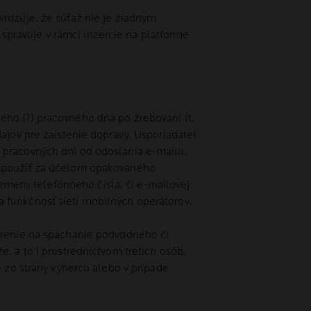
vrdzuje, že súťaž nie je žiadnym
pravuje v rámci inzercie na platforme
ého (1) pracovného dňa po žrebovaní (t.
ajov pre zaistenie dopravy. Usporiadateľ
 pracovných dní od odoslania e-mailu,
ch použiť za účelom opakovaného
meny telefónneho čísla, či e-mailovej
 funkčnosť sietí mobilných operátorov.
ozrenie na spáchanie podvodného či
, a to i prostredníctvom tretích osôb.
e zo strany výhercu alebo v prípade