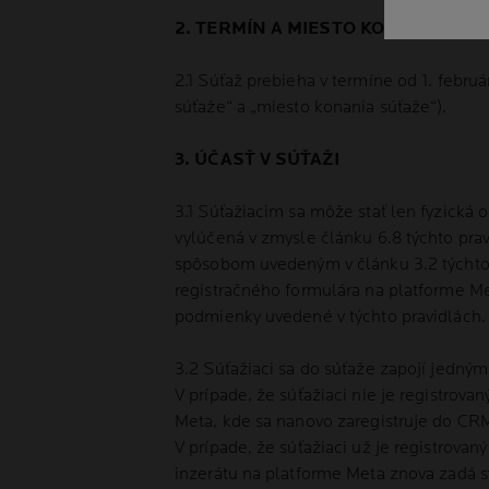
2. TERMÍN A MIESTO KONANIA SÚŤ
2.1 Súťaž prebieha v termíne od 1. febr
súťaže“ a „miesto konania súťaže“).
3. ÚČASŤ V SÚŤAŽI
3.1 Súťažiacim sa môže stať len fyzická 
vylúčená v zmysle článku 6.8 týchto pravi
spôsobom uvedeným v článku 3.2 týchto p
registračného formulára na platforme Met
podmienky uvedené v týchto pravidlách.
3.2 Súťažiaci sa do súťaže zapojí jedný
V prípade, že súťažiaci nie je registrov
Meta, kde sa nanovo zaregistruje do CRM
V prípade, že súťažiaci už je registrova
inzerátu na platforme Meta znova zadá sv