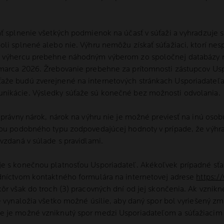
ať splnenie všetkých podmienok na účasť v súťaži a vyhradzuje 
li splnené alebo nie. Výhru nemôžu získať súťažiaci, ktorí nespl
e výhercu prebehne náhodným výberom zo spoločnej databázy re
 marca 2026. Žrebovanie prebehne za prítomnosti zástupcov Us
aže budú zverejnené na internetových stránkach Usporiadateľ
nikácie. Výsledky súťaže sú konečné bez možnosti odvolania.
 právny nárok, nárok na výhru nie je možné previesť na inú osob
hrou podobného typu zodpovedajúcej hodnoty v prípade, že výhr
vzdaná v súlade s pravidlami.
e s konečnou platnosťou Usporiadateľ. Akékoľvek prípadné sťažn
edníctvom kontaktného formulára na internetovej adrese
https:/
kôr však do troch (3) pracovných dní od jej skončenia. Ak vzni
e vynaložia všetko možné úsilie, aby daný spor bol vyriešený zm
e je možné vzniknutý spor medzi Usporiadateľom a súťažiacim 