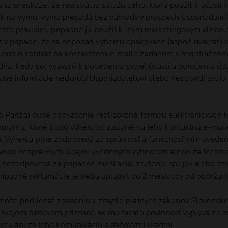
a preukáže, že registrácia súťažiaceho, ktorú použil k účasti v 
rok na výhru, výhra prepadá bez náhrady v prospech Usporiadateľ
chto pravidiel, prípadne ju použiť k iným marketingovým ale
v prípade, že sa nepodarí výhercu opakovane (aspoň dvakrát) k
smi o kontakt na kontaktnom e-maile zadanom v registračnom 
dňa, kedy bol vyzvaný k potvrdeniu svojej účasti a doručeniu 
né informácie nedoručí Usporiadateľovi alebo nepotvrdí svoj
 Paríža) bude odovzdanie realizované formou elektronických l
ogramu, ktoré budú výhercovi zaslané na jeho kontaktnú e-mailo
Výherca plne zodpovedá za správnosť a funkčnosť ním uvedene
vodu nesprávnych údajov uvedených výhercom alebo za technic
ľ nezodpovedá za prípadné meškania, zrušenie spojov alebo zm
rípadné reklamácie je treba uplatniť do 2 mesiacov od obdržani
môže podliehať zdaneniu v zmysle platných zákonov Slovenskej
 svojom daňovom priznaní, ak mu takáto povinnosť vyplýva zo z
rcu ani za jeho komunikáciu s daňovými úradmi.