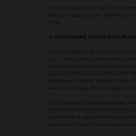
4.6 Každý súťažiaci súhlasí s tým, že s
spôsobom sponzorovaná, odobrená ani ri
Meta.
5. ODOVZDANIE VÝHIER VÝHERCOM
5.1 Usporiadateľ bude výhercu kontaktov
j. do 3. marca 2026). Usporiadateľ vyzve
sa pokúsi zastihnúť výhercu maximálne d
následne výhra takéhoto výhercu bez ná
vyhodnotenia súťaže/žrebovania výherco
adresy, ak mu táto zmena nebola riadne 
5.2 Usporiadateľ si vyhradzuje právo vy
nekalého konania alebo konania v rozpore
Usporiadateľ si ďalej vyhradzuje právo n
akéhokoľvek konania zo strany súťažiaci