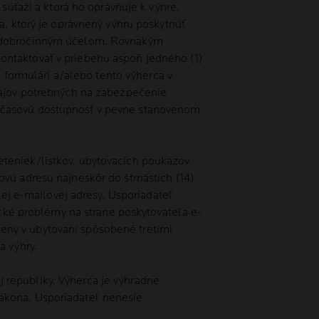
súťaži a ktorá ho oprávňuje k výhre,
a, ktorý je oprávnený výhru poskytnúť
bo dobročinným účelom. Rovnakým
ontaktovať v priebehu aspoň jedného (1)
formulári a/alebo tento výherca v
údajov potrebných na zabezpečenie
u časovú dostupnosť v pevne stanovenom
eteniek/lístkov, ubytovacích poukazov
vú adresu najneskôr do štrnástich (14)
j e-mailovej adresy. Usporiadateľ
ké problémy na strane poskytovateľa e-
eny v ubytovaní spôsobené tretími
a výhry.
 republiky. Výherca je výhradne
ákona. Usporiadateľ nenesie