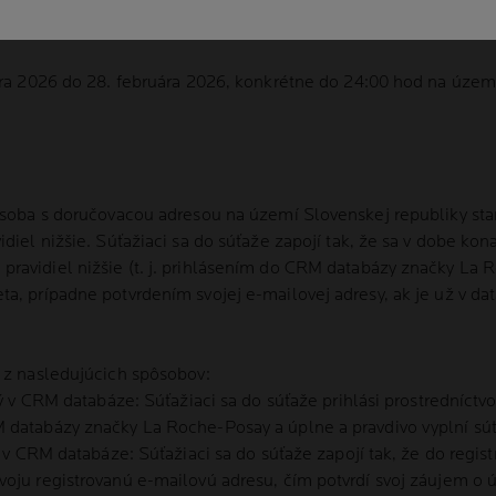
AŽE
uára 2026 do 28. februára 2026, konkrétne do 24:00 hod na územ
osoba s doručovacou adresou na území Slovenskej republiky starš
diel nižšie. Súťažiaci sa do súťaže zapojí tak, že sa v dobe kona
ravidiel nižšie (t. j. prihlásením do CRM databázy značky La
a, prípadne potvrdením svojej e-mailovej adresy, ak je už v dat
m z nasledujúcich spôsobov:
aný v CRM databáze: Súťažiaci sa do súťaže prihlási prostredníc
 databázy značky La Roche-Posay a úplne a pravdivo vyplní súťa
ný v CRM databáze: Súťažiaci sa do súťaže zapojí tak, že do reg
oju registrovanú e-mailovú adresu, čím potvrdí svoj záujem o ú