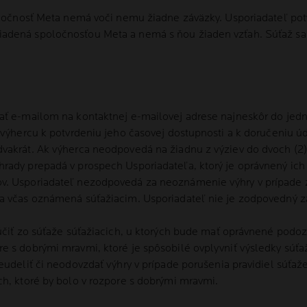
poločnosť Meta nemá voči nemu žiadne záväzky. Usporiadateľ pot
adená spoločnosťou Meta a nemá s ňou žiaden vzťah. Súťaž sa s
ať e-mailom na kontaktnej e-mailovej adrese najneskôr do jedn
 výhercu k potvrdeniu jeho časovej dostupnosti a k doručeniu úd
vakrát. Ak výherca neodpovedá na žiadnu z výziev do dvoch (2)
hrady prepadá v prospech Usporiadateľa, ktorý je oprávnený i
v. Usporiadateľ nezodpovedá za neoznámenie výhry v prípade z
a včas oznámená súťažiacim. Usporiadateľ nie je zodpovedný za
lúčiť zo súťaže súťažiacich, u ktorých bude mať oprávnené pod
 s dobrými mravmi, ktoré je spôsobilé ovplyvniť výsledky súťaže
eudeliť či neodovzdať výhry v prípade porušenia pravidiel súťaž
ch, ktoré by bolo v rozpore s dobrými mravmi.