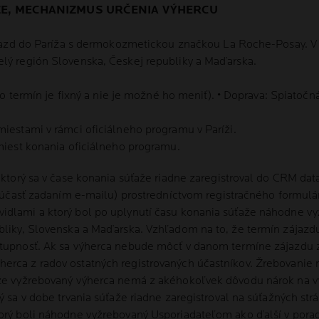
AŽE, MECHANIZMUS URČENIA VÝHERCU
 zájazd do Paríža s dermokozmetickou značkou La Roche-Posay. V
elý región Slovenska, Českej republiky a Maďarska.
ento termín je fixný a nie je možné ho meniť). • Doprava: Spiatočn
miestami v rámci oficiálneho programu v Paríži.
 miest konania oficiálneho programu.
i, ktorý sa v čase konania súťaže riadne zaregistroval do CRM d
ju účasť zadaním e-mailu) prostredníctvom registračného formulá
idlami a ktorý bol po uplynutí času konania súťaže náhodne v
bliky, Slovenska a Maďarska. Vzhľadom na to, že termín zájazdu
stupnosť. Ak sa výherca nebude môcť v danom termíne zájazdu z
erca z radov ostatných registrovaných účastníkov. Žrebovanie
 že vyžrebovaný výherca nemá z akéhokoľvek dôvodu nárok na vý
ý sa v dobe trvania súťaže riadne zaregistroval na súťažných str
torý boli náhodne vyžrebovaný Usporiadateľom ako ďalší v porad