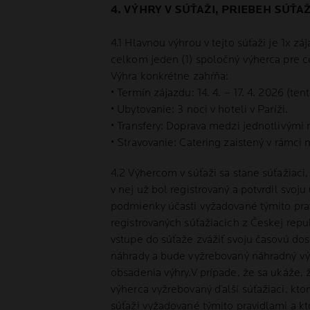
4. VÝHRY V SÚŤAŽI, PRIEBEH SÚŤ
4.1 Hlavnou výhrou v tejto súťaži je 1x
celkom jeden (1) spoločný výherca pre c
Výhra konkrétne zahŕňa:
• Termín zájazdu: 14. 4. – 17. 4. 2026 (t
• Ubytovanie: 3 noci v hoteli v Paríži.
• Transfery: Doprava medzi jednotlivými 
• Stravovanie: Catering zaistený v rámci
4.2 Výhercom v súťaži sa stane súťažiac
v nej už bol registrovaný a potvrdil svo
podmienky účasti vyžadované týmito prav
registrovaných súťažiacich z Českej repu
vstupe do súťaže zvážiť svoju časovú do
náhrady a bude vyžrebovaný náhradný výh
obsadenia výhry.V prípade, že sa ukáže,
výherca vyžrebovaný ďalší súťažiaci, ktor
súťaži vyžadované týmito pravidlami a k