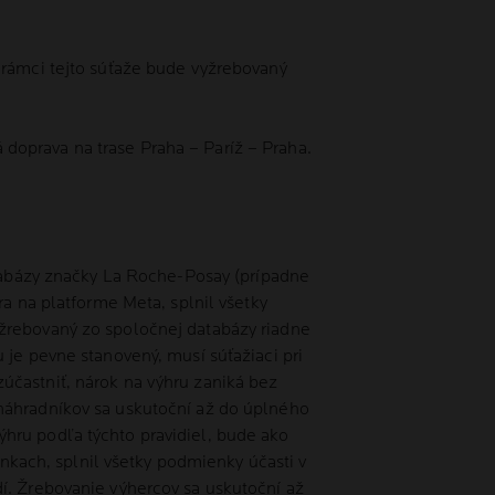
 rámci tejto súťaže bude vyžrebovaný
á doprava na trase Praha – Paríž – Praha.
atabázy značky La Roche-Posay (prípadne
ra na platforme Meta, splnil všetky
yžrebovaný zo spoločnej databázy riadne
 je pevne stanovený, musí súťažiaci pri
účastniť, nárok na výhru zaniká bez
 náhradníkov sa uskutoční až do úplného
hru podľa týchto pravidiel, bude ako
ánkach, splnil všetky podmienky účasti v
í. Žrebovanie výhercov sa uskutoční až