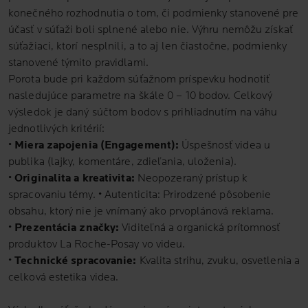
konečného rozhodnutia o tom, či podmienky stanovené pre
účasť v súťaži boli splnené alebo nie. Výhru nemôžu získať
súťažiaci, ktorí nesplnili, a to aj len čiastočne, podmienky
stanovené týmito pravidlami.
Porota bude pri každom súťažnom príspevku hodnotiť
nasledujúce parametre na škále 0 – 10 bodov. Celkový
výsledok je daný súčtom bodov s prihliadnutím na váhu
jednotlivých kritérií:
•
Miera zapojenia (Engagement):
Úspešnosť videa u
publika (lajky, komentáre, zdieľania, uloženia).
•
Originalita a kreativita:
Neopozeraný prístup k
spracovaniu témy. • Autenticita: Prirodzené pôsobenie
obsahu, ktorý nie je vnímaný ako prvoplánová reklama.
•
Prezentácia značky:
Viditeľná a organická prítomnosť
produktov La Roche-Posay vo videu.
•
Technické spracovanie:
Kvalita strihu, zvuku, osvetlenia a
celková estetika videa.