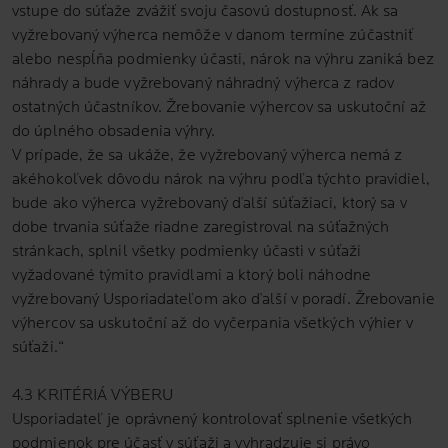
vstupe do súťaže zvážiť svoju časovú dostupnosť. Ak sa
vyžrebovaný výherca nemôže v danom termíne zúčastniť
alebo nespĺňa podmienky účasti, nárok na výhru zaniká bez
náhrady a bude vyžrebovaný náhradný výherca z radov
ostatných účastníkov. Žrebovanie výhercov sa uskutoční až
do úplného obsadenia výhry.
V prípade, že sa ukáže, že vyžrebovaný výherca nemá z
akéhokoľvek dôvodu nárok na výhru podľa týchto pravidiel,
bude ako výherca vyžrebovaný ďalší súťažiaci, ktorý sa v
dobe trvania súťaže riadne zaregistroval na súťažných
stránkach, splnil všetky podmienky účasti v súťaži
vyžadované týmito pravidlami a ktorý boli náhodne
vyžrebovaný Usporiadateľom ako ďalší v poradí. Žrebovanie
výhercov sa uskutoční až do vyčerpania všetkých výhier v
súťaži.“
4.3 KRITÉRIÁ VÝBERU
Usporiadateľ je oprávnený kontrolovať splnenie všetkých
podmienok pre účasť v súťaži a vyhradzuje si právo