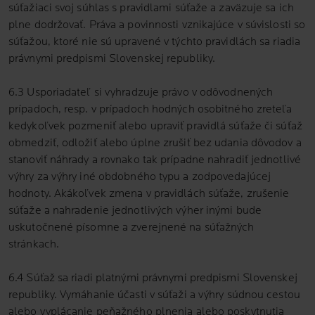
súťažiaci svoj súhlas s pravidlami súťaže a zaväzuje sa ich
plne dodržovať. Práva a povinnosti vznikajúce v súvislosti so
súťažou, ktoré nie sú upravené v týchto pravidlách sa riadia
právnymi predpismi Slovenskej republiky.
6.3 Usporiadateľ si vyhradzuje právo v odôvodnených
prípadoch, resp. v prípadoch hodných osobitného zreteľa
kedykoľvek pozmeniť alebo upraviť pravidlá súťaže či súťaž
obmedziť, odložiť alebo úplne zrušiť bez udania dôvodov a
stanoviť náhrady a rovnako tak prípadne nahradiť jednotlivé
výhry za výhry iné obdobného typu a zodpovedajúcej
hodnoty. Akákoľvek zmena v pravidlách súťaže, zrušenie
súťaže a nahradenie jednotlivých výher inými bude
uskutočnené písomne a zverejnené na súťažných
stránkach.
6.4 Súťaž sa riadi platnými právnymi predpismi Slovenskej
republiky. Vymáhanie účasti v súťaži a výhry súdnou cestou
alebo vyplácanie peňažného plnenia alebo poskytnutia