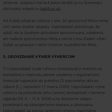
zmierne, súťažiaci má tiež právo obrátiť sa na Slovenskú
obchodnú inšpekciu (
adr@soi.sk
).
4.6 Každý súťažiaci súhlasí s tým, že spoločnosť Meta nemá
voči nemu žiadne záväzky. Usporiadateľ potvrdzuje, že
súťaž nie je žiadnym spôsobom sponzorovaná, odobrená
ani riadená spoločnosťou Meta a nemá s ňou žiaden vzťah.
Súťaž sa spravuje v rámci inzercie na platforme Meta.
5. ODOVZDANIE VÝHIER VÝHERCOM
5.1 Usporiadateľ bude výhercu kontaktovať e-mailom na
kontaktnej e-mailovej adrese uvedenej v registračnom
formulári najneskôr do jedného (1) pracovného dňa po
výbere (t. j. najneskôr 17. marca 2026). Usporiadateľ vyzve
výhercu na potvrdenie jeho časovej dostupnosti v termíne
zájazdu (14. 4. – 17. 4. 2026) a na doručenie údajov
potrebných na zabezpečenie dopravy a ubytovania.
Usporiadateľ sa pokúsi zastihnúť výhercu maximálne