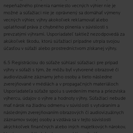
nepeňažného plnenia namiesto vecných výhier nie je
možné a súťažiaci nie je oprávnený sa domáhať výmeny
vecných výhier, výhry akokoľvek reklamovať alebo
uplatňovať práva z chybného plnenia v súvislosti s
prevzatými výhrami. Usporiadateľ taktiež nezodpovedá za
akúkoľvek škodu, ktorú súťažiaci prípadne utrpia svojou
účasťou v súťaži alebo prostredníctvom získanej výhry.
6.5 Registráciou do súťaže súhlasí súťažiaci pre prípad
výhry v súťaži s tým, že môžu byť vytvorené obrazové či
audiovizuálne záznamy jeho osoby a tieto následne
zverejňované v médiách a v propagačných materiáloch
Usporiadateľa súťaže spolu s uvedením mena a priezviska
výhercu, údajov o výhre a hodnoty výhry. Súťažiaci nebude
mať nárok na žiadnu odmenu v súvislosti s vytváraním a
následným zverejňovaním obrazových či audiovizuálnych
záznamov svojej osoby a vzdáva sa v tejto súvislosti
akýchkoľvek finančných alebo iných majetkových nárokov,