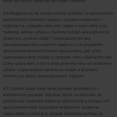
ktoré mu vznikli alebo by mu mohli vzniknúť.
6.6 Registráciou do súťaže súhlasí súťažiaci so spracovaním
poskytnutých osobných údajov v rozsahu uvedenom v
registrácii a v prípade výhry tiež údajov o tejto výhre a jej
hodnote, adrese výhercu, na ktorú má byť výhra doručená
(ďalej len „osobné údaje“) Usporiadateľom ako
prevádzkovateľom osobných údajov a s ich prípadným
spracovaním prostredníctvom spracovateľa, pre účely
usporiadania tejto súťaže a v prípade výhry súťažiaceho pre
účely správy daní, a to na dobu jedného roku od ukončenia
súťaže, vysporiadania nárokov zo súťaže a prípadnú
kontrolu zo strany verejnoprávnych orgánov.
6.7 Osobné údaje budú spracovávané automaticky v
elektronickej podobe. Súťažiaci berie na vedomie, že
poskytnutie osobných údajov je dobrovoľné a súhlas s ich
spracovaním môže bezplatne kedykoľvek na adrese
Usporiadateľa odvolať (v prípade odvolania súhlasu so