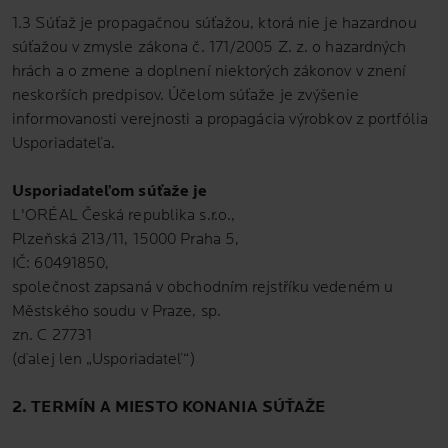
1.3 Súťaž je propagačnou súťažou, ktorá nie je hazardnou
súťažou v zmysle zákona č. 171/2005 Z. z. o hazardných
hrách a o zmene a doplnení niektorých zákonov v znení
neskorších predpisov. Účelom súťaže je zvýšenie
informovanosti verejnosti a propagácia výrobkov z portfólia
Usporiadateľa.
Usporiadateľom súťaže je
L'ORÉAL Česká republika s.r.o.,
Plzeňská 213/11, 15000 Praha 5,
IČ: 60491850,
společnost zapsaná v obchodním rejstříku vedeném u
Městského soudu v Praze, sp.
zn. C 27731
(ďalej len „Usporiadateľ“)
2. TERMÍN A MIESTO KONANIA SÚŤAŽE