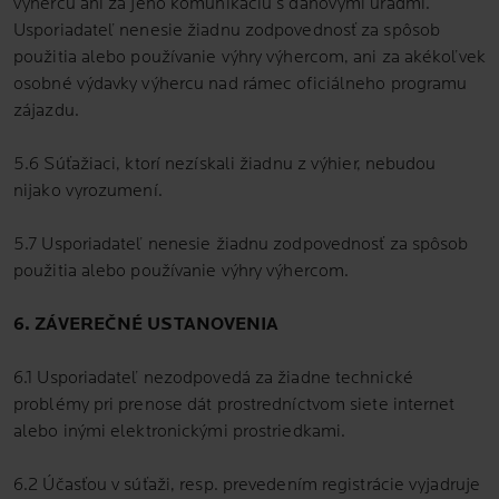
výhercu ani za jeho komunikáciu s daňovými úradmi.
Usporiadateľ nenesie žiadnu zodpovednosť za spôsob
použitia alebo používanie výhry výhercom, ani za akékoľvek
osobné výdavky výhercu nad rámec oficiálneho programu
zájazdu.
5.6 Súťažiaci, ktorí nezískali žiadnu z výhier, nebudou
nijako vyrozumení.
5.7 Usporiadateľ nenesie žiadnu zodpovednosť za spôsob
použitia alebo používanie výhry výhercom.
6. ZÁVEREČNÉ USTANOVENIA
6.1 Usporiadateľ nezodpovedá za žiadne technické
problémy pri prenose dát prostredníctvom siete internet
alebo inými elektronickými prostriedkami.
6.2 Účasťou v súťaži, resp. prevedením registrácie vyjadruje