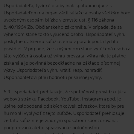
Usporiadateľa, fyzické osoby inak spolupracujúce s
Usporiadateľom na organizácii súťaže a osoby všetkým hore
uvedeným osobám blízke v zmysle ust. § 116 zákona
č. 40/1964 Zb. Občianskeho zákonníka. V prípade, že sa
výhercom stane takto vylúčená osoba, Usporiadateľ výhru
poskytne ďalšiemu súťažiacemu v poradí podľa týchto
pravidiel. V prípade, že sa výhercom stane vylúčená osoba a
táto vylúčená osoba už výhru prevzala, výhra nie je platne
získaná a je povinná bezodkladne na základe písomnej
výzvy Usporiadateľa výhru vrátiť, resp. nahradiť
Usporiadateľovi plnú hodnotu príslušnej výhry.
6.9 Usporiadateľ prehlasuje, že spoločnosť prevádzkujúca
webovú stránku Facebook, YouTube, Instagram apod. je
úplne oslobodená od akýchkoľvek záväzkov, ktoré by pre
ňu mohli vyplývať z tejto súťaže. Usporiadateľ prehlasuje,
že táto súťaž nie je žiadnym spôsobom sponzorovaná,
podporovaná alebo spravovaná spoločnosťou