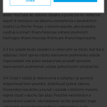
cookie
3.2 Súťažiaci sa do súťaže zapojí nasledujúcim spôsobom:
Zverejní video na vlastných sociálnych sieťach TikTok, Meta
alebo YouTube do stáleho obsahu a ponechá ho viditeľné
aspoň 6 mesiacov od dátumu zverejnenia o produktoch
značky La Roche-Posay, v ktorom popíše, ako produkty
využíva a označí @larocheposay vrátane povinných
hashtagov #larocheposay #skincare #larocheposaytrip.
3.3 Do súťaže budú zaradení a výhercami sa môžu stať iba tí
súťažiaci, ktorí splnia všetky stanovené podmienky súťaže.
Usporiadateľ má právo kedykoľvek posúdiť splnenie
stanovených podmienok súťaže jednotlivými súťažiacimi.
3.4 Účasť v súťaži je dobrovolná a súťažiaci je povinný
rešpektovať tieto pravidlá, dodržiavať platné zákony
Slovenskej republiky a konať v súlade s dobrými mravmi,
najmä účasť v duchu fair play. Použitie nečestných a
podvodných praktík, obchádzanie týchto pravidiel (napr.
vytváranie duplicitných profilov) alebo pokus o ich