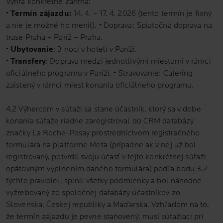
Výhra konkrétne zahŕňa:
•
Termín zájazdu:
14. 4. – 17. 4. 2026 (tento termín je fixný
a nie je možné ho meniť). • Doprava: Spiatočná doprava na
trase Praha – Paríž – Praha.
•
Ubytovanie
: 3 noci v hoteli v Paríži.
•
Transfery
: Doprava medzi jednotlivými miestami v rámci
oficiálneho programu v Paríži. • Stravovanie: Catering
zaistený v rámci miest konania oficiálneho programu.
4.2 Výhercom v súťaži sa stane účastník, ktorý sa v dobe
konania súťaže riadne zaregistroval do CRM databázy
značky La Roche-Posay prostredníctvom registračného
formulára na platforme Meta (prípadne ak v nej už bol
registrovaný, potvrdil svoju účasť v tejto konkrétnej súťaži
opätovným vyplnením daného formulára) podľa bodu 3.2
týchto pravidiel, splnil všetky podmienky a bol náhodne
vyžrebovaný zo spoločnej databázy účastníkov zo
Slovenska, Českej republiky a Maďarska. Vzhľadom na to,
že termín zájazdu je pevne stanovený, musí súťažiaci pri