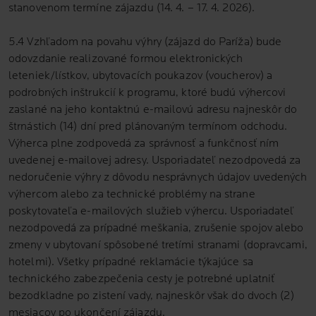
stanovenom termíne zájazdu (14. 4. – 17. 4. 2026).
5.4 Vzhľadom na povahu výhry (zájazd do Paríža) bude
odovzdanie realizované formou elektronických
leteniek/lístkov, ubytovacích poukazov (voucherov) a
podrobných inštrukcií k programu, ktoré budú výhercovi
zaslané na jeho kontaktnú e-mailovú adresu najneskôr do
štrnástich (14) dní pred plánovaným termínom odchodu.
Výherca plne zodpovedá za správnosť a funkčnosť ním
uvedenej e-mailovej adresy. Usporiadateľ nezodpovedá za
nedoručenie výhry z dôvodu nesprávnych údajov uvedených
výhercom alebo za technické problémy na strane
poskytovateľa e-mailových služieb výhercu. Usporiadateľ
nezodpovedá za prípadné meškania, zrušenie spojov alebo
zmeny v ubytovaní spôsobené tretími stranami (dopravcami,
hotelmi). Všetky prípadné reklamácie týkajúce sa
technického zabezpečenia cesty je potrebné uplatniť
bezodkladne po zistení vady, najneskôr však do dvoch (2)
mesiacov po ukončení zájazdu.