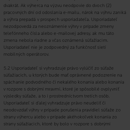
dvakrát. Ak výherca na výzvu neodpovie do dvoch (2)
pracovných dní od odoslania e-mailu, nárok na výhru zaniká
a výhra prepadá v prospech usporiadateľa. Usporiadateľ
nezodpovedá za neoznámenie výhry v prípade zmeny
telefónneho čísla alebo e-mailovej adresy, ak mu táto
zmena nebola riadne a včas oznámená súťažiacim.
Usporiadateľ nie je zodpovedný za funkčnosť sietí
mobilných operátorov.
5.2 Usporiadateľ si vyhradzuje právo vylúčiť zo súťaže
súťažiacich, u ktorých bude mať oprávnené podozrenie na
spáchanie podvodného či nekalého konania alebo konania
v rozpore s dobrými mravmi, ktoré je spôsobilé ovplyvniť
výsledky súťaže, a to i prostredníctvom tretích osôb.
Usporiadateľ si ďalej vyhradzuje právo neudeliť či
neodovzdať výhry v prípade porušenia pravidiel súťaže zo
strany výhercu alebo v prípade akéhokoľvek konania zo
strany súťažiacich, ktoré by bolo v rozpore s dobrými