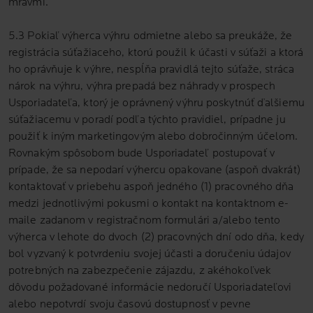
mravmi.
5.3 Pokiaľ výherca výhru odmietne alebo sa preukáže, že
registrácia súťažiaceho, ktorú použil k účasti v súťaži a ktorá
ho oprávňuje k výhre, nespĺňa pravidlá tejto súťaže, stráca
nárok na výhru, výhra prepadá bez náhrady v prospech
Usporiadateľa, ktorý je oprávnený výhru poskytnúť ďalšiemu
súťažiacemu v poradí podľa týchto pravidiel, prípadne ju
použiť k iným marketingovým alebo dobročinným účelom.
Rovnakým spôsobom bude Usporiadateľ postupovať v
prípade, že sa nepodarí výhercu opakovane (aspoň dvakrát)
kontaktovať v priebehu aspoň jedného (1) pracovného dňa
medzi jednotlivými pokusmi o kontakt na kontaktnom e-
maile zadanom v registračnom formulári a/alebo tento
výherca v lehote do dvoch (2) pracovných dní odo dňa, kedy
bol vyzvaný k potvrdeniu svojej účasti a doručeniu údajov
potrebných na zabezpečenie zájazdu, z akéhokoľvek
dôvodu požadované informácie nedoručí Usporiadateľovi
alebo nepotvrdí svoju časovú dostupnosť v pevne