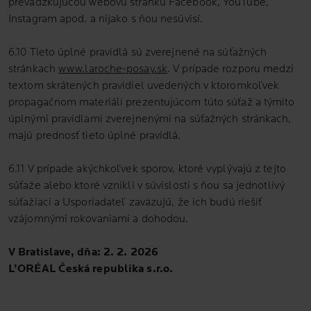
prevádzkujúcou webovú stránku Facebook, YouTube,
Instagram apod. a nijako s ňou nesúvisí.
6.10 Tieto úplné pravidlá sú zverejnené na súťažných
stránkach
www.laroche-posay.sk
. V prípade rozporu medzi
textom skrátených pravidiel uvedených v ktoromkoľvek
propagačnom materiáli prezentujúcom túto súťaž a týmito
úplnými pravidlami zverejnenými na súťažných stránkach,
majú prednosť tieto úplné pravidlá.
6.11 V prípade akýchkoľvek sporov, ktoré vyplývajú z tejto
súťaže alebo ktoré vznikli v súvislosti s ňou sa jednotlivý
súťažiaci a Usporiadateľ zaväzujú, že ich budú riešiť
vzájomnými rokovaniami a dohodou.
V Bratislave, dňa: 2. 2. 2026
L’ORÉAL Česká republika s.r.o.