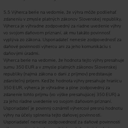
5.5 Výherca berie na vedomie, že výhra môže podliehať
zdaneniu v zmysle platných zákonov Slovenskej republiky.
Výherca je výhradne zodpovedný za riadne uvedenie výhry
vo svojom daňovom priznaní, ak mu takáto povinnosť
vyplýva zo zákona. Usporiadateľ nenesie zodpovednosť za
daňové povinnosti výhercu ani za jeho komunikáciu s
daňovými úradmi.
Výherca berie na vedomie, že hodnota tejto výhry presahuje
sumu 350 EUR a v zmysle platných zákonov Slovenskej
republiky (najmä zákona o dani z príjmov) predstavuje
zdaniteľný príjem. Keďže hodnota výhry presahuje hranicu
350 EUR, výherca je výhradne a plne zodpovedný za
zdanenie tohto príjmu (vo výške presahujúcej 350 EUR) a
za jeho riadne uvedenie vo svojom daňovom priznaní.
Usporiadateľ je povinný oznámiť výhercovi presnú hodnotu
výhry na účely splnenia tejto daňovej povinnosti.
Usporiadateľ nenesie zodpovednosť za daňové povinnosti