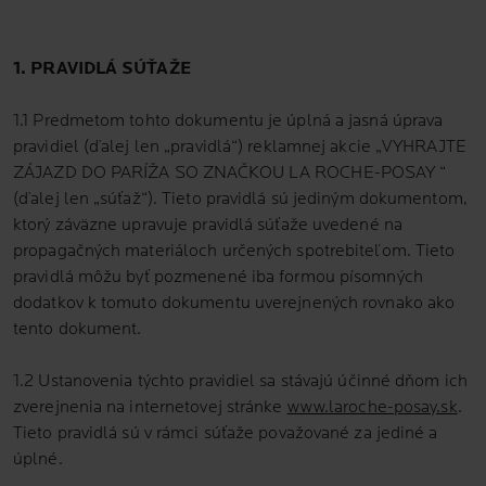
1. PRAVIDLÁ SÚŤAŽE
1.1 Predmetom tohto dokumentu je úplná a jasná úprava
pravidiel (ďalej len „pravidlá“) reklamnej akcie „VYHRAJTE
ZÁJAZD DO PARÍŽA SO ZNAČKOU LA ROCHE-POSAY “
(ďalej len „súťaž“). Tieto pravidlá sú jediným dokumentom,
ktorý záväzne upravuje pravidlá súťaže uvedené na
propagačných materiáloch určených spotrebiteľom. Tieto
pravidlá môžu byť pozmenené iba formou písomných
dodatkov k tomuto dokumentu uverejnených rovnako ako
tento dokument.
1.2 Ustanovenia týchto pravidiel sa stávajú účinné dňom ich
zverejnenia na internetovej stránke
www.laroche-posay.sk
.
Tieto pravidlá sú v rámci súťaže považované za jediné a
úplné.