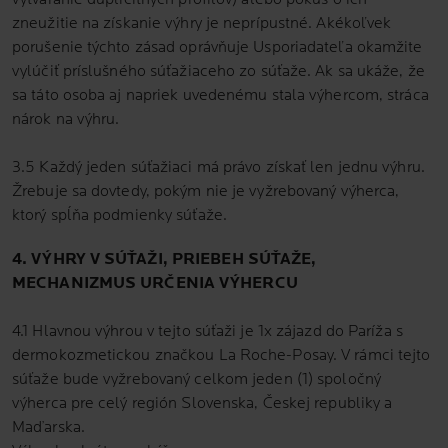
zneužitie na získanie výhry je neprípustné. Akékoľvek
porušenie týchto zásad oprávňuje Usporiadateľa okamžite
vylúčiť príslušného súťažiaceho zo súťaže. Ak sa ukáže, že
sa táto osoba aj napriek uvedenému stala výhercom, stráca
nárok na výhru.
3.5 Každý jeden súťažiaci má právo získať len jednu výhru.
Žrebuje sa dovtedy, pokým nie je vyžrebovaný výherca,
ktorý spĺňa podmienky súťaže.
4. VÝHRY V SÚŤAŽI, PRIEBEH SÚŤAŽE,
MECHANIZMUS URČENIA VÝHERCU
4.1 Hlavnou výhrou v tejto súťaži je 1x zájazd do Paríža s
dermokozmetickou značkou La Roche-Posay. V rámci tejto
súťaže bude vyžrebovaný celkom jeden (1) spoločný
výherca pre celý región Slovenska, Českej republiky a
Maďarska.