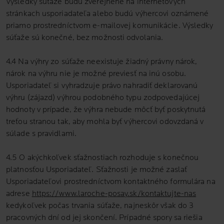
Výsledky súťaže budú zverejnené na internetových
stránkach usporiadateľa alebo budú výhercovi oznámené
priamo prostredníctvom e-mailovej komunikácie. Výsledky
súťaže sú konečné, bez možnosti odvolania.
4.4 Na výhry zo súťaže neexistuje žiadný právny nárok,
nárok na výhru nie je možné previesť na inú osobu.
Usporiadateľ si vyhradzuje právo nahradiť deklarovanú
výhru (zájazd) výhrou podobného typu zodpovedajúcej
hodnoty v prípade, že výhra nebude môcť byť poskytnutá
treťou stranou tak, aby mohla byť výhercovi odovzdaná v
súlade s pravidlami.
4.5 O akýchkoľvek sťažnostiach rozhoduje s konečnou
platnosťou Usporiadateľ. Sťažnosti je možné zaslať
Usporiadateľovi prostredníctvom kontaktného formulára na
adrese
https://www.laroche-posay.sk/kontaktujte-nas
kedykoľvek počas trvania súťaže, najneskôr však do 3
pracovných dní od jej skončení. Prípadné spory sa riešia