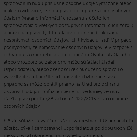
spracovaním budú príslušné osobné údaje vymazané alebo
inak zlikvidované), že má právo prístupu k svojim osobným
údajom (vrátane informácií o rozsahu a účele ich
spracovávania a všetkých dostupných informácií o ich zdroji)
a právo na opravu týchto údajov, doplnení, blokovanie
nesprávnych osobných údajov, ich likvidáciu, atď. V prípade
pochybností, že spracovanie osobných údajov je v rozpore s
ochranou súkromného alebo osobného života súťažiaceho
alebo v rozpore so zákonom, môže súťažiaci žiadať
Usporiadateľa, alebo akéhokoľvek budúceho správcu o
vysvetlenie a okamžité odstranenie chybného stavu,
prípadne sa môže obrátiť priamo na Úrad pre ochranu
osobných údajov. Súťažiaci berie na vedomie, že má aj
ďalšie práva podľa §28 zákona č. 122/2013 z. z o ochrane
osobných údajov.
6.8 Zo súťaže sú vylúčení všetci zamestnanci Usporiadateľa
súťaže, bývalí zamestnanci Usporiadateľa po dobu troch (3)
mesiacov od ukončenia pracovného pomeru u