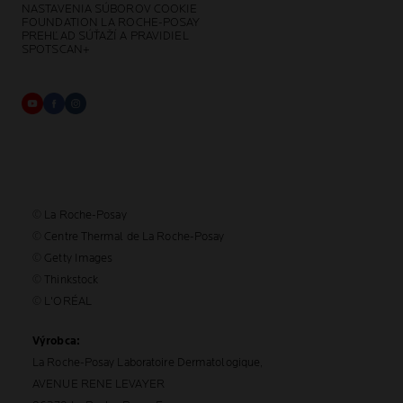
NASTAVENIA SÚBOROV COOKIE
FOUNDATION LA ROCHE-POSAY
PREHĽAD SÚŤAŽÍ A PRAVIDIEL
SPOTSCAN+
© La Roche-Posay
© Centre Thermal de La Roche-Posay
© Getty Images
© Thinkstock
© L'ORÉAL
Výrobca:
La Roche-Posay Laboratoire Dermatologique,
AVENUE RENE LEVAYER