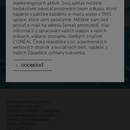
marketingových aktivít. Svoj súhlas môžete
marketingových aktivít. Svoj súhlas môžete
kedykoľvek odvolať prostredníctvom odkazu, ktorý
kedykoľvek odvolať prostredníctvom odkazu, ktorý
nájdete v pätičke každého e-mailu alebo v SMS
nájdete v pätičke každého e-mailu alebo v SMS
správe, ktoré vám zasielame. Môžete nám tiež
správe, ktoré vám zasielame. Môžete nám tiež
poslať e-mail na adresu
poslať e-mail na adresu
[email protected]
[email protected]
. Viac
. Viac
informácií o spracovaní vašich údajov a vašich
informácií o spracovaní vašich údajov a vašich
právach, vrátane zoznamu všetkých značiek
právach, vrátane zoznamu všetkých značiek
L’ORÉAL Česká republika s.r.o. a partnerských
L’ORÉAL Česká republika s.r.o. a partnerských
webových stránok a sociálnych sietí, nájdete v
webových stránok a sociálnych sietí, nájdete v
našich
našich
Zásadách ochrany súkromia
Zásadách ochrany súkromia
.
.
NAŠE PRÍPRAVKY
SÚ ODPORÚČANÉ VIAC AKO
90 000 DERMATOLÓGMI
Z CELÉHO SVETA
PODMIENKY POUŽÍVANIA
KONTAKTUJTE NÁS
ZÁSADY OCHRANY SÚKROMIA
MEDZINÁRODNÉ STRÁNKY
VERNOSTNÝ PROGRAM
MAPA STRÁNOK
NEWSLETTER