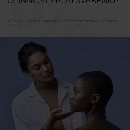
ÚČINNOSŤ PROTI SVRBENIU*
*Klinická štúdia na 41 subjektoch. Vyhodnotenie dermatológom po 4
týždňoch.