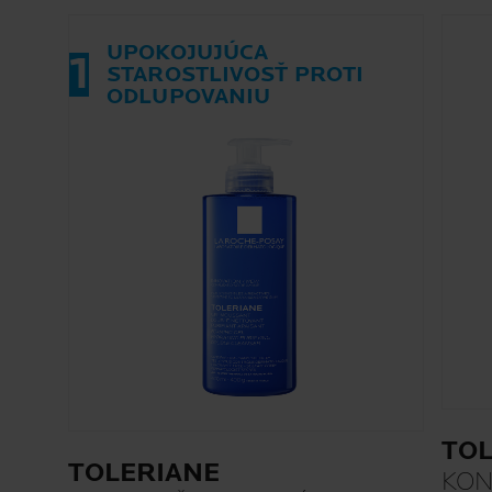
UPOKOJUJÚCA
1
STAROSTLIVOSŤ PROTI
ODLUPOVANIU
TOL
TOLERIANE
KON