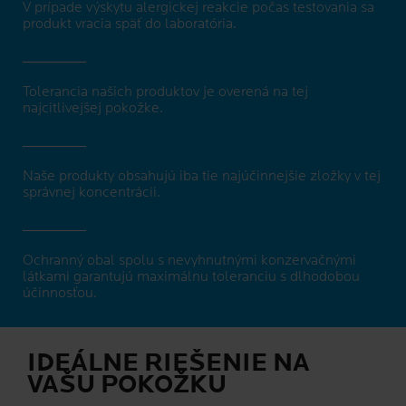
V prípade výskytu alergickej reakcie počas testovania sa
produkt vracia späť do laboratória.
Tolerancia našich produktov je overená na tej
najcitlivejšej pokožke.
Naše produkty obsahujú iba tie najúčinnejšie zložky v tej
správnej koncentrácii.
Ochranný obal spolu s nevyhnutnými konzervačnými
látkami garantujú maximálnu toleranciu s dlhodobou
účinnosťou.
IDEÁLNE RIEŠENIE NA
VAŠU POKOŽKU