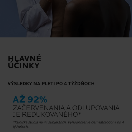
HLAVNÉ
ÚČINKY
VÝSLEDKY NA PLETI PO 4 TÝŽDŇOCH
AŽ 92%
ZAČERVENANIA A ODLUPOVANIA
JE REDUKOVANÉHO*
*Klinická štúdia na 41 subjektoch. Vyhodnotenie dermatológom po 4
týždňoch.