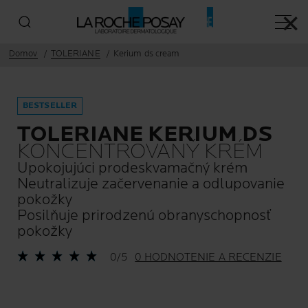
✕
Hlavn
Domov
TOLERIANE
Kerium ds cream
BESTSELLER
TOLERIANE KERIUM DS
KONCENTROVANÝ KRÉM
Upokojujúci prodeskvamačný krém
Neutralizuje začervenanie a odlupovanie
pokožky
Posilňuje prirodzenú obranyschopnosť
pokožky
0/5
0 HODNOTENIE A RECENZIE