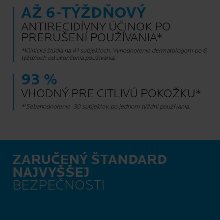
AŽ 6-TÝŽDŇOVÝ
ANTIRECIDÍVNY ÚČINOK PO
PRERUŠENÍ POUŽÍVANIA*
*Klinická štúdia na 41 subjektoch. Vyhodnotenie dermatológom po 6
týždňoch od ukončenia používania.
93 %
VHODNÝ PRE CITLIVÚ POKOŽKU*
*'Sebahodnotenie, 30 subjektov, po jednom týždni používania.
ZARUČENÝ ŠTANDARD
NAJVYŠŠEJ
BEZPEČNOSTI