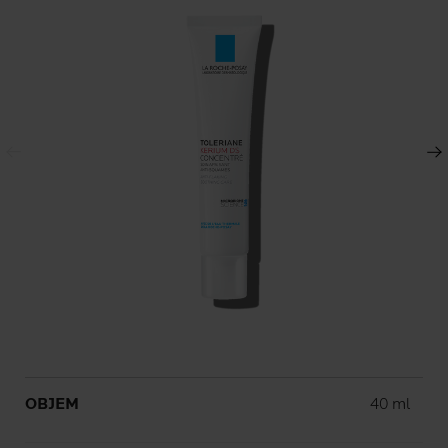
Predchádzajúci panel
Ďalší panel
Volume
OBJEM
40 ml