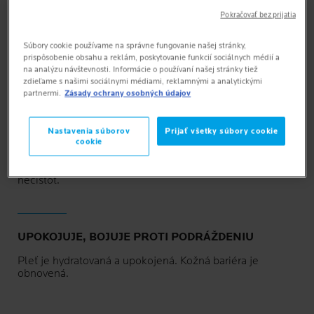
Pokračovať bez prijatia
TVORBA KOŽNÉHO MAZU JE REGULOVANÁ
Súbory cookie používame na správne fungovanie našej stránky,
prispôsobenie obsahu a reklám, poskytovanie funkcií sociálnych médií a
Prirodzená obranyschopnosť pokožky je posilnená.
na analýzu návštevnosti. Informácie o používaní našej stránky tiež
Suché miesta na koži so sklonom k začervenaniu,
zdieľame s našimi sociálnymi médiami, reklamnými a analytickými
svrbeniu a odlupovaniu sú redukované.
partnermi.
Zásady ochrany osobných údajov
Nastavenia súborov
Prijať všetky súbory cookie
ČISTÍ
cookie
Jemne čistí pokožku a zanecháva ju sviežu a bez
nečistôt.
UPOKOJUJE, BOJUJE PROTI PODRÁŽDENIU
Pleť je hydratovaná a upokojená. Kožná bariéra je
obnovená.