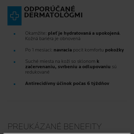
ODPORÚČANÉ
DERMATOLÓGMI
Okamžite:
pleť je hydratovaná a upokojená
.
Kožná bariéra je obnovená
Po 1 mesiaci:
navracia
pocit komfortu
pokožky
Suché miesta na koži so sklonom
k
začervenaniu, svrbeniu a odlupovaniu
sú
redukované
Antirecidívny účinok počas 6 týždňov
PREUKÁZANÉ BENEFITY