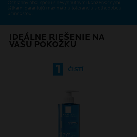
Ochranný obal spolu s nevyhnutnými konzervačnými
látkami garantujú maximálnu toleranciu s dlhodobou
účinnosťou.
IDEÁLNE RIEŠENIE NA
VAŠU POKOŽKU
1
ČISTÍ