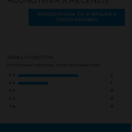
HODNOTENIA A RECENZIE
POVEDZTE NÁM, ČO SI MYSLÍTE O
TOMTO VÝROBKU
SNÍMKA HODNOTENIA
Pre filtrovanie hodnotenia, zvoľte daný riadok nižšie
5
★
2
4
★
1
3
★
0
2
★
0
1
★
0