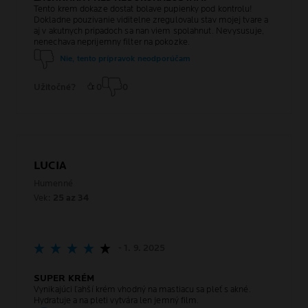
Tento krem dokaze dostat bolave pupienky pod kontrolu!
Dokladne pouzivanie viditelne zregulovalu stav mojej tvare a
aj v akutnych pripadoch sa nan viem spolahnut. Nevysusuje,
nenechava neprijemny filter na pokozke.
Nie, tento prípravok neodporúčam
Užitočné?
0
0
LUCIA
Humenné
Vek:
25 az 34
- 1. 9. 2025
SUPER KRÉM
Vynikajúci ľahší krém vhodný na mastiacu sa pleť s akné.
Hydratuje a na pleti vytvára len jemný film.