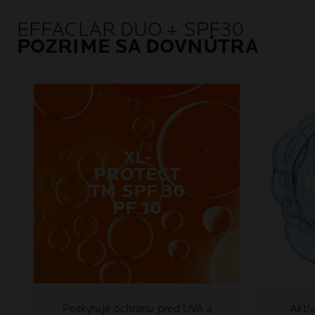
EFFACLAR DUO + SPF30
POZRIME SA DOVNÚTRA
XL-
PROTECT
TM SPF 30
PF 10
Poskytuje ochranu pred UVA a
Aktívna z