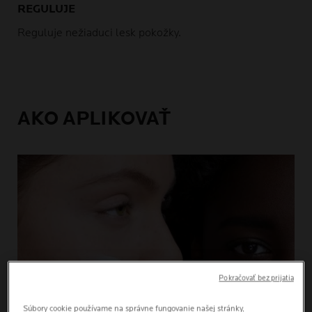
REGULUJE
Reguluje nežiaduci lesk pokožky.
AKO APLIKOVAŤ
Pokračovať bez prijatia
Súbory cookie používame na správne fungovanie našej stránky,