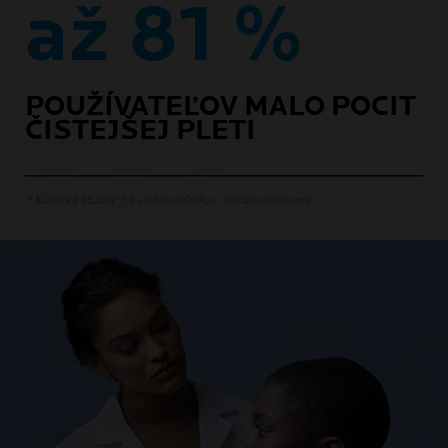
až 81 %
POUŽÍVATEĽOV MALO POCIT
ČISTEJŠEJ PLETI
* Klinická štúdia: 54 dobrovoľníkov, sebahodnotenie