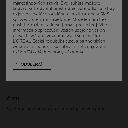
komfortom denného hydratačného krému.
marketingových aktivít. Svoj súhlas môžete
marketingových aktivít. Svoj súhlas môžete
kedykoľvek odvolať prostredníctvom odkazu, ktorý
kedykoľvek odvolať prostredníctvom odkazu, ktorý
nájdete v pätičke každého e-mailu alebo v SMS
nájdete v pätičke každého e-mailu alebo v SMS
správe, ktoré vám zasielame. Môžete nám tiež
správe, ktoré vám zasielame. Môžete nám tiež
poslať e-mail na adresu
poslať e-mail na adresu
[email protected]
[email protected]
. Viac
. Viac
informácií o spracovaní vašich údajov a vašich
informácií o spracovaní vašich údajov a vašich
právach, vrátane zoznamu všetkých značiek
právach, vrátane zoznamu všetkých značiek
L’ORÉAL Česká republika s.r.o. a partnerských
L’ORÉAL Česká republika s.r.o. a partnerských
PREUKÁZANÉ BENEFITY
webových stránok a sociálnych sietí, nájdete v
webových stránok a sociálnych sietí, nájdete v
našich
našich
Zásadách ochrany súkromia
Zásadách ochrany súkromia
.
.
ZMIERŇUJE
Viditeľne zmierňuje nedokonalosti pleti a pupienky.
ČISTÍ
Uvoľňuje upchaté póry a zjednocuje povrch pleti.