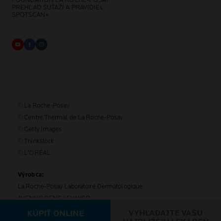
PREHĽAD SÚŤAŽÍ A PRAVIDIEL
SPOTSCAN+
© La Roche-Posay
© Centre Thermal de La Roche-Posay
© Getty Images
© Thinkstock
© L'ORÉAL
Výrobca:
La Roche-Posay Laboratoire Dermatologique,
AVENUE RENE LEVAYER
86270 La Roche-Posay France
VYHĽADAJTE VAŠU
KÚPIŤ ONLINE