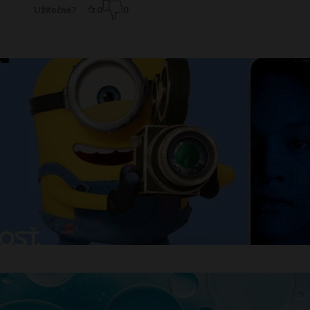
Užitočné?
0
0