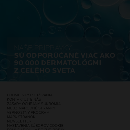
NAŠE PRÍPRAVKY
SÚ ODPORÚČANÉ VIAC AKO
90 000 DERMATOLÓGMI
Z CELÉHO SVETA
PODMIENKY POUŽÍVANIA
KONTAKTUJTE NÁS
ZÁSADY OCHRANY SÚKROMIA
MEDZINÁRODNÉ STRÁNKY
VERNOSTNÝ PROGRAM
MAPA STRÁNOK
NEWSLETTER
NASTAVENIA SÚBOROV COOKIE
FOUNDATION LA ROCHE-POSAY