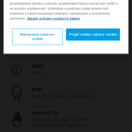
prispôsobenie obsahu a reklám, poskytovanie funkcií sociálnych médií a
na analýzu návštevnosti. Informácie o používaní našej stránky tiež
zdieľame s našimi sociálnymi médiami, reklamnými a analytickými
partnermi.
Zásady ochrany osobných údajov
Nastavenia súborov
Prijať všetky súbory cookie
MNOŽSTVO
cookie
Aplikujte množstvo krému
o veľkosti lieskového orieška.
KEDY
Ráno
KAM
Na tvár, vyhýbajte sa oblasti očí.
AKO NA TO
Zahrejte v dlaniach, aby ste
uľahčili jeho vstrebávanie.