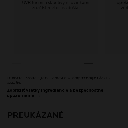
UVB lúčmi a škodlivými účinkami
upok
znečisteného ovzdušia.
zmi
Po otvorení spotrebujte do 12 mesiacov. Vždy dodržujte návod na
použitie.
Zobraziť všetky ingrediencie a bezpečnostné
upozornenie
PREUKÁZANÉ