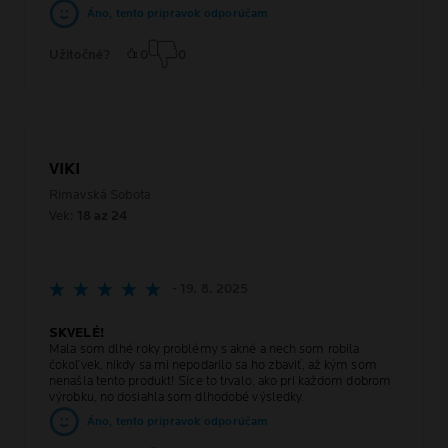
Áno, tento prípravok odporúčam
Užitočné?
0
0
VIKI
Rimavská Sobota
Vek:
18 az 24
- 19. 8. 2025
SKVELÉ!
Mala som dlhé roky problémy s akné a nech som robila
čokoľvek, nikdy sa mi nepodarilo sa ho zbaviť, až kým som
nenašla tento produkt! Síce to trvalo, ako pri každom dobrom
výrobku, no dosiahla som dlhodobé výsledky.
Áno, tento prípravok odporúčam