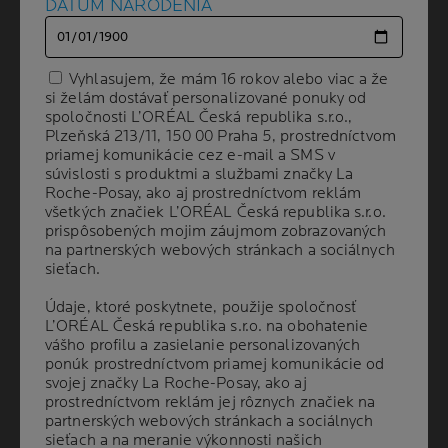
DÁTUM NARODENIA
DÁTUM NARODENIA
Vyhlasujem, že mám 16 rokov alebo viac a že
Vyhlasujem, že mám 16 rokov alebo viac a že
si želám dostávať personalizované ponuky od
si želám dostávať personalizované ponuky od
spoločnosti L’ORÉAL Česká republika s.r.o.,
spoločnosti L’ORÉAL Česká republika s.r.o.,
Plzeňská 213/11, 150 00 Praha 5, prostredníctvom
Plzeňská 213/11, 150 00 Praha 5, prostredníctvom
priamej komunikácie cez e-mail a SMS v
priamej komunikácie cez e-mail a SMS v
Volume
OBJEM
40 ml
súvislosti s produktmi a službami značky La
súvislosti s produktmi a službami značky La
Roche-Posay, ako aj prostredníctvom reklám
Roche-Posay, ako aj prostredníctvom reklám
všetkých značiek L’ORÉAL Česká republika s.r.o.
všetkých značiek L’ORÉAL Česká republika s.r.o.
prispôsobených mojim záujmom zobrazovaných
prispôsobených mojim záujmom zobrazovaných
ODPORÚČANÉ
na partnerských webových stránkach a sociálnych
na partnerských webových stránkach a sociálnych
DERMATOLÓGMI
sieťach.
sieťach.
Údaje, ktoré poskytnete, použije spoločnosť
Údaje, ktoré poskytnete, použije spoločnosť
L’ORÉAL Česká republika s.r.o. na obohatenie
L’ORÉAL Česká republika s.r.o. na obohatenie
Chráni pred UV žiarením a agresívnymi vplyvmi
prostredia, ktoré môžu zhoršovať nedokonalosti
vášho profilu a zasielanie personalizovaných
vášho profilu a zasielanie personalizovaných
pleti.
ponúk prostredníctvom priamej komunikácie od
ponúk prostredníctvom priamej komunikácie od
svojej značky La Roche-Posay, ako aj
svojej značky La Roche-Posay, ako aj
Minimalizuje stopy po akné a pupienky.
prostredníctvom reklám jej rôznych značiek na
prostredníctvom reklám jej rôznych značiek na
partnerských webových stránkach a sociálnych
partnerských webových stránkach a sociálnych
Poskytuje všetky výhody ochrany SPF 30 s
sieťach a na meranie výkonnosti našich
sieťach a na meranie výkonnosti našich