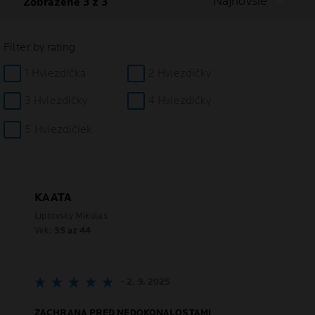
Najnovšie
Zobrazené 3 z 3
Filter by rating
1 Hviezdička
2 Hviezdičky
3 Hviezdičky
4 Hviezdičky
5 Hviezdičiek
KAATA
Liptovsky Mikulas
Vek:
35 az 44
- 2. 9. 2025
ZACHRANA PRED NEDOKONALOSTAMI