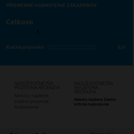
PRIEMERNÉ HODNOTENIE ZÁKAZNÍKOV
Celkovo
4,5 out of 5 stars
Kvalita prípravku
5,0
5,0 out of 5 stars
NAJUŽITOČNEJŠIA
NAJUŽITOČNEJŠIA
POZITÍVNA RECENZIA
NEGATÍVNA
RECENZIA
Nebolo nájdené
Nebolo nájdené žiadne
žiadne priaznivé
kritické hodnotenie
hodnotenie