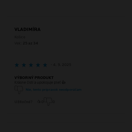
VLADIMÍRA
Košice
Vek:
25 az 34
- 4. 9. 2025
VÝBORNÝ PRODUKT
Krásne čistí a upokojuje pleť 👍
Nie, tento prípravok neodporúčam
Užitočné?
0
0