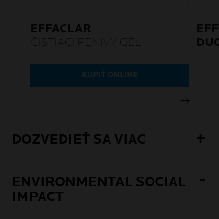
EFFACLAR
EF
ČISTIACI PENIVÝ GÉL
DU
PRO
KÚPIŤ ONLINE
DOZVEDIEŤ SA VIAC
ENVIRONMENTAL SOCIAL
IMPACT