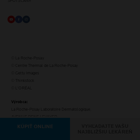
SPOTSCAN+
© La Roche-Posay
© Centre Thermal de La Roche-Posay
© Getty Images
© Thinkstock
© L'ORÉAL
Výrobca:
La Roche-Posay Laboratoire Dermatologique,
AVENUE RENE LEVAYER
86270 La Roche-Posay France
VYHĽADAJTE VAŠU
KÚPIŤ ONLINE
NAJBLIŽŠIU LEKÁREŇ