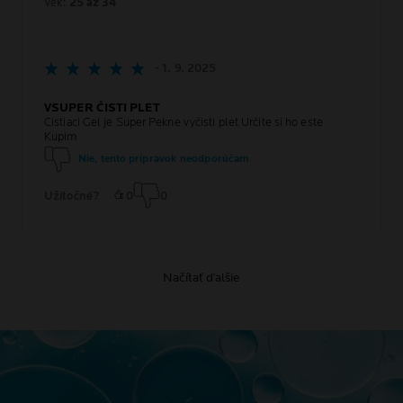
Vek:
25 az 34
- 1. 9. 2025
VSUPER ČISTI PLET
Cistiaci Gel je Super Pekne vyčisti plet Určite si ho este
Kupim
Nie, tento prípravok neodporúčam
Užitočné?
0
0
Načítať ďalšie