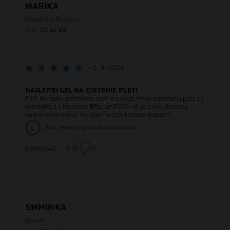
MARIKA
Považská Bystrica
Vek:
25 az 34
- 2. 9. 2025
NAJLEPŠÍ GÉL NA ČISTENIE PLETI
Fakt mi sadol perfektne, pekne vyčistí moju zmiešanú pleť a v
kombinácii s krémom Effaclar DUO+ M je moja aknozna
pekne zjednotená. Nedám na toto kombo dopustiť.
Áno, tento prípravok odporúčam
Užitočné?
0
0
SMMINKA
Košice