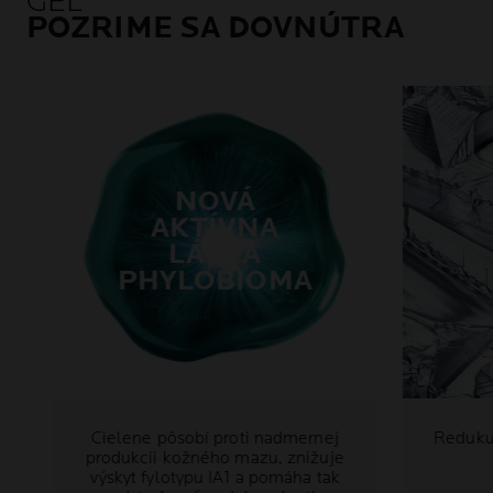
GÉL
POZRIME SA DOVNÚTRA
NOVÁ
AKTÍVNA
LÁTKA
PHYLOBIOMA
Cielene pôsobí proti nadmernej
Reduku
produkcii kožného mazu, znižuje
výskyt fylotypu IA1 a pomáha tak