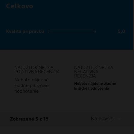
Celkovo
5,0 out of 5 stars
Kvalita prípravku
5,0
5,0 out of 5 stars
NAJUŽITOČNEJŠIA
NAJUŽITOČNEJŠIA
POZITÍVNA RECENZIA
NEGATÍVNA
RECENZIA
Nebolo nájdené
Nebolo nájdené žiadne
žiadne priaznivé
kritické hodnotenie
hodnotenie
Najnovšie
Zobrazené 5 z 18