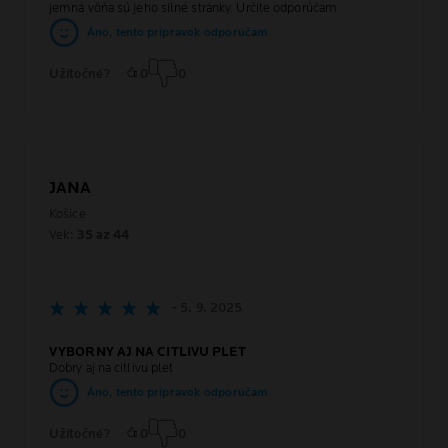
jemná vôňa sú jeho silné stránky. Určite odporúčam
Áno, tento prípravok odporúčam
Užitočné?
0
0
JANA
Košice
Vek:
35 az 44
- 5. 9. 2025
VYBORNY AJ NA CITLIVU PLET
Dobry aj na citlivu plet
Áno, tento prípravok odporúčam
Užitočné?
0
0