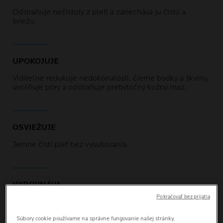
Odstraňuje nečistoty z pleti a zanecháva ju čistú a
sviežu.
UPOKOJUJE
Viditeľne redukuje nedokonalosti, čierne bodky a škvrny,
uvoľňuje póry a odstraňuje prebytočný kožný maz.
OSVIEŽUJE
Jemne čistí pleť bez vysušovania.
VYROVNÁVA
Pokračovať bez prijatia
Udržuje pH pokožky vyvážené.
Súbory cookie používame na správne fungovanie našej stránky,