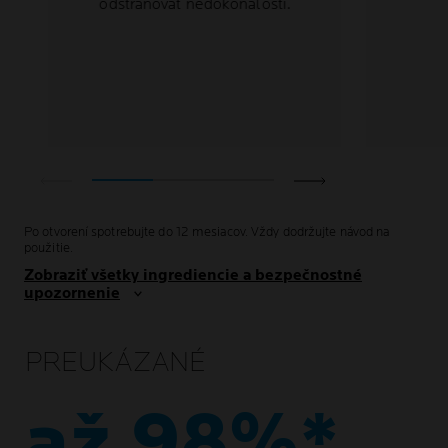
odstraňovať nedokonalosti.
Po otvorení spotrebujte do 12 mesiacov. Vždy dodržujte návod na
použitie.
Zobraziť všetky ingrediencie a bezpečnostné
upozornenie
PREUKÁZANÉ
až 98%*