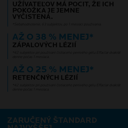
UŽÍVATEĽOV MÁ POCIT, ŽE ICH
POKOŽKA JE JEMNE
VYČISTENÁ.
*Sebahodnotenie, 63 subjektov, po 1 mesiaci používania.
AŽ O 38 % MENEJ*
ZÁPALOVÝCH LÉZIÍ
*42 subjektov pri používaní čistiaceho penivého gélu Effaclar dvakrát
denne počas 1 mesiaca.
AŽ O 25 % MENEJ*
RETENČNÝCH LÉZIÍ
*42 subjektov pri používaní čistiaceho penivého gélu Effaclar dvakrát
denne počas 1 mesiaca.
ZARUČENÝ ŠTANDARD
NAJVYŠŠEJ