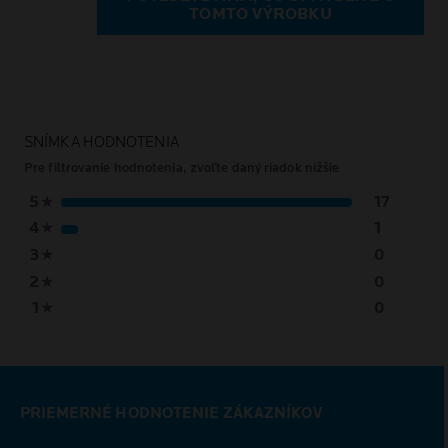
TOMTO VÝROBKU
SNÍMKA HODNOTENIA
Pre filtrovanie hodnotenia, zvoľte daný riadok nižšie
5
★
17
4
★
1
3
★
0
2
★
0
1
★
0
PRIEMERNÉ HODNOTENIE ZÁKAZNÍKOV