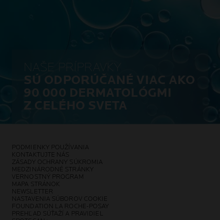
NAŠE PRÍPRAVKY
SÚ ODPORÚČANÉ VIAC AKO
90 000 DERMATOLÓGMI
Z CELÉHO SVETA
PODMIENKY POUŽÍVANIA
KONTAKTUJTE NÁS
ZÁSADY OCHRANY SÚKROMIA
MEDZINÁRODNÉ STRÁNKY
VERNOSTNÝ PROGRAM
MAPA STRÁNOK
NEWSLETTER
NASTAVENIA SÚBOROV COOKIE
FOUNDATION LA ROCHE-POSAY
PREHĽAD SÚŤAŽÍ A PRAVIDIEL