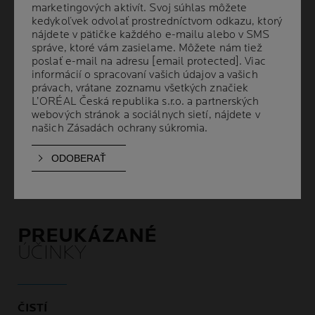
acnes IA1, ktoré sú zodpovedné za vznik
marketingových aktivít. Svoj súhlas môžete
marketingových aktivít. Svoj súhlas môžete
nedokonalostí pleti. Effaclar čistiaci penivý gél
kedykoľvek odvolať prostredníctvom odkazu, ktorý
kedykoľvek odvolať prostredníctvom odkazu, ktorý
pleť čistí a zároveň udržiava jej pH vyvážené.
nájdete v pätičke každého e-mailu alebo v SMS
nájdete v pätičke každého e-mailu alebo v SMS
správe, ktoré vám zasielame. Môžete nám tiež
správe, ktoré vám zasielame. Môžete nám tiež
Jemne odstraňuje nečistoty a viditeľne redukuje
poslať e-mail na adresu
poslať e-mail na adresu
[email protected]
[email protected]
. Viac
. Viac
nedokonalosti.
informácií o spracovaní vašich údajov a vašich
informácií o spracovaní vašich údajov a vašich
právach, vrátane zoznamu všetkých značiek
právach, vrátane zoznamu všetkých značiek
Zanecháva pleť čistú a sviežu.
L’ORÉAL Česká republika s.r.o. a partnerských
L’ORÉAL Česká republika s.r.o. a partnerských
webových stránok a sociálnych sietí, nájdete v
webových stránok a sociálnych sietí, nájdete v
Vhodný na mastnú pleť so sklonom k akné a
našich
našich
Zásadách ochrany súkromia
Zásadách ochrany súkromia
.
.
citlivú pleť. Vhodný od 10 rokov veku.
PREUKÁZANÉ
ÚČINKY
ČISTÍ