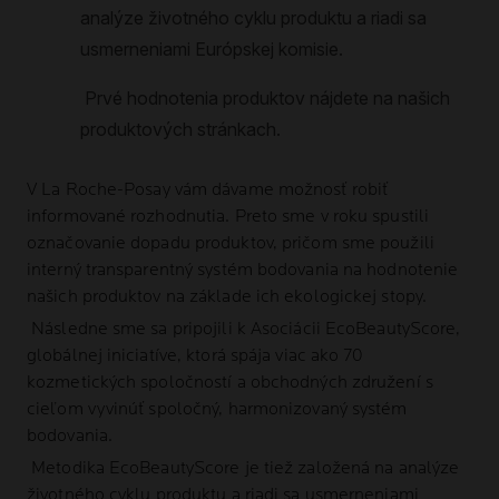
V
La Roche-Posay
vám dávame možnosť robiť
informované rozhodnutia. Preto sme v roku spustili
označovanie dopadu produktov, pričom sme použili
interný transparentný systém bodovania na hodnotenie
našich produktov na základe ich ekologickej stopy.
Následne sme sa pripojili k Asociácii EcoBeautyScore,
globálnej iniciatíve, ktorá spája viac ako 70
kozmetických spoločností a obchodných združení s
cieľom vyvinúť spoločný, harmonizovaný systém
bodovania.
Metodika EcoBeautyScore je tiež založená na analýze
životného cyklu produktu a riadi sa usmerneniami