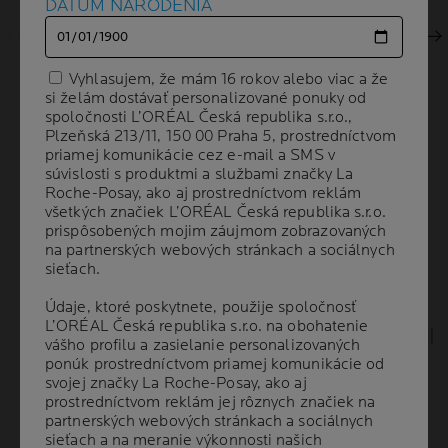
DÁTUM NARODENIA
DÁTUM NARODENIA
Ďalší panel
Vyhlasujem, že mám 16 rokov alebo viac a že
Vyhlasujem, že mám 16 rokov alebo viac a že
si želám dostávať personalizované ponuky od
si želám dostávať personalizované ponuky od
spoločnosti L’ORÉAL Česká republika s.r.o.,
spoločnosti L’ORÉAL Česká republika s.r.o.,
Plzeňská 213/11, 150 00 Praha 5, prostredníctvom
Plzeňská 213/11, 150 00 Praha 5, prostredníctvom
priamej komunikácie cez e-mail a SMS v
priamej komunikácie cez e-mail a SMS v
súvislosti s produktmi a službami značky La
súvislosti s produktmi a službami značky La
Roche-Posay, ako aj prostredníctvom reklám
Roche-Posay, ako aj prostredníctvom reklám
všetkých značiek L’ORÉAL Česká republika s.r.o.
všetkých značiek L’ORÉAL Česká republika s.r.o.
prispôsobených mojim záujmom zobrazovaných
prispôsobených mojim záujmom zobrazovaných
na partnerských webových stránkach a sociálnych
na partnerských webových stránkach a sociálnych
Volume
OBJEM
200 ml
sieťach.
sieťach.
Údaje, ktoré poskytnete, použije spoločnosť
Údaje, ktoré poskytnete, použije spoločnosť
L’ORÉAL Česká republika s.r.o. na obohatenie
L’ORÉAL Česká republika s.r.o. na obohatenie
ODPORÚČANÉ
DERMATOLÓGMI
vášho profilu a zasielanie personalizovaných
vášho profilu a zasielanie personalizovaných
ponúk prostredníctvom priamej komunikácie od
ponúk prostredníctvom priamej komunikácie od
svojej značky La Roche-Posay, ako aj
svojej značky La Roche-Posay, ako aj
prostredníctvom reklám jej rôznych značiek na
prostredníctvom reklám jej rôznych značiek na
Pleť so sklonom k akné má vyššie pH ako tá
partnerských webových stránkach a sociálnych
partnerských webových stránkach a sociálnych
normálna a dochádza u nej k šíreniu fylotypov C.
sieťach a na meranie výkonnosti našich
sieťach a na meranie výkonnosti našich