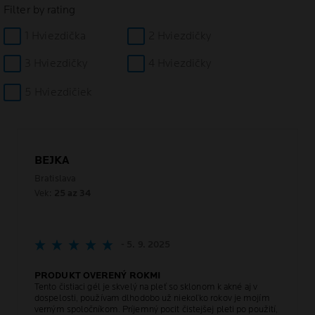
Filter by rating
1 Hviezdička
2 Hviezdičky
3 Hviezdičky
4 Hviezdičky
5 Hviezdičiek
BEJKA
Bratislava
Vek:
25 az 34
- 5. 9. 2025
PRODUKT OVERENÝ ROKMI
Tento čistiaci gél je skvelý na pleť so sklonom k akné aj v
dospelosti, používam dlhodobo už niekoľko rokov je mojím
verným spoločníkom. Príjemný pocit čistejšej pleti po použití,