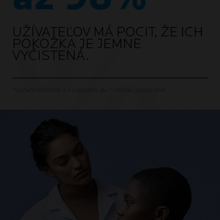
UŽÍVATEĽOV MÁ POCIT, ŽE ICH
POKOŽKA JE JEMNE
VYČISTENÁ.
*Sebahodnotenie, 63 subjektov, po 1 mesiaci používania.