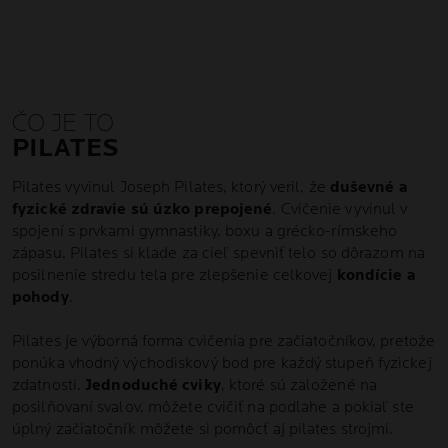
ČO JE TO
PILATES
Pilates vyvinul Joseph Pilates, ktorý veril, že
duševné a
fyzické zdravie sú úzko prepojené
. Cvičenie vyvinul v
spojení s prvkami gymnastiky, boxu a grécko-rímskeho
zápasu. Pilates si klade za cieľ spevniť telo so dôrazom na
posilnenie stredu tela pre zlepšenie celkovej
kondície a
pohody
.
Pilates je výborná forma cvičenia pre začiatočníkov, pretože
ponúka vhodný východiskový bod pre každý stupeň fyzickej
zdatnosti.
Jednoduché cviky
, ktoré sú založené na
posilňovaní svalov, môžete cvičiť na podlahe a pokiaľ ste
úplný začiatočník môžete si pomôcť aj pilates strojmi.