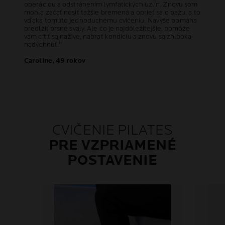
operáciou a odstránením lymfatických uzlín. Znovu som
mohla začať nosiť ťažšie bremená a oprieť sa o pažu, a to
vďaka tomuto jednoduchému cvičeniu. Navyše pomáha
predĺžiť prsné svaly. Ale čo je najdôležitejšie, pomôže
vám cítiť sa nažive, nabrať kondíciu a znovu sa zhlboka
nadýchnuť.''
Caroline, 49 rokov
CVIČENIE PILATES
PRE VZPRIAMENÉ
POSTAVENIE