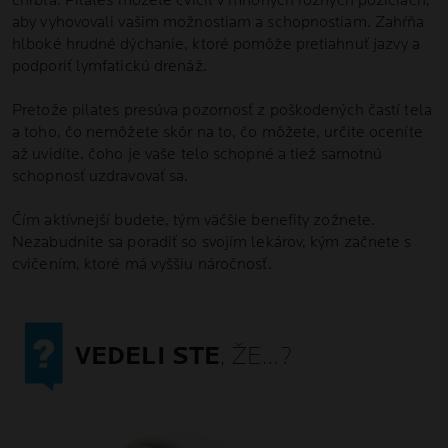
chrbta. Pilates môžete cvičiť v mnohých rôznych pozíciách,
aby vyhovovali vašim možnostiam a schopnostiam. Zahŕňa
hlboké hrudné dýchanie, ktoré pomôže pretiahnuť jazvy a
podporiť lymfatickú drenáž.
Pretože pilates presúva pozornosť z poškodených častí tela
a toho, čo nemôžete skôr na to, čo môžete, určite oceníte
až uvidíte, čoho je vaše telo schopné a tiež samotnú
schopnosť uzdravovať sa.
Čím aktívnejší budete, tým väčšie benefity zožnete.
Nezabudnite sa poradiť so svojím lekárov, kým začnete s
cvičením, ktoré má vyššiu náročnosť.
VEDELI STE
, ŽE…?