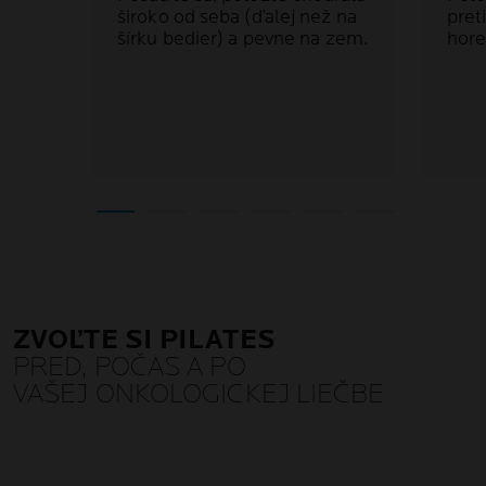
široko od seba (ďalej než na
pret
šírku bedier) a pevne na zem.
hore
ZVOĽTE SI PILATES
PRED, POČAS A PO
VAŠEJ ONKOLOGICKEJ LIEČBE