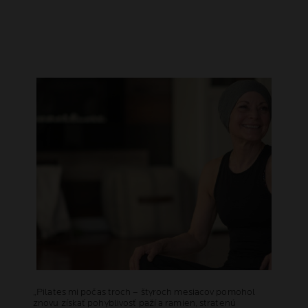
„Pilates mi počas troch – štyroch mesiacov pomohol
znovu získať pohyblivosť paží a ramien, stratenú