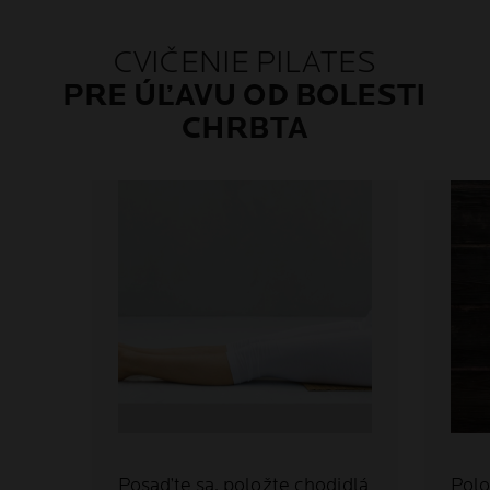
CVIČENIE PILATES
PRE ÚĽAVU OD BOLESTI
CHRBTA
Posaďte sa, položte chodidlá
Polo