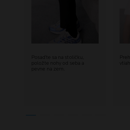
Posaďte sa na stoličku,
Preh
položte nohy od seba a
vtia
pevne na zem.