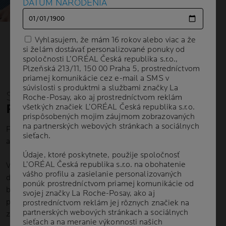
DÁTUM NARODENIA
DÁTUM NARODENIA
Vyhlasujem, že mám 16 rokov alebo viac a že
Vyhlasujem, že mám 16 rokov alebo viac a že
si želám dostávať personalizované ponuky od
si želám dostávať personalizované ponuky od
spoločnosti L’ORÉAL Česká republika s.r.o.,
spoločnosti L’ORÉAL Česká republika s.r.o.,
Plzeňská 213/11, 150 00 Praha 5, prostredníctvom
Plzeňská 213/11, 150 00 Praha 5, prostredníctvom
priamej komunikácie cez e-mail a SMS v
priamej komunikácie cez e-mail a SMS v
súvislosti s produktmi a službami značky La
súvislosti s produktmi a službami značky La
SILA
Roche-Posay, ako aj prostredníctvom reklám
Roche-Posay, ako aj prostredníctvom reklám
POHYBU
všetkých značiek L’ORÉAL Česká republika s.r.o.
všetkých značiek L’ORÉAL Česká republika s.r.o.
prispôsobených mojim záujmom zobrazovaných
prispôsobených mojim záujmom zobrazovaných
na partnerských webových stránkach a sociálnych
na partnerských webových stránkach a sociálnych
Pohyb môže prospievať nielen nášmu
fyzickému
zdraviu,
sieťach.
sieťach.
ale tiež nášmu
duševnému zdraviu
.
Údaje, ktoré poskytnete, použije spoločnosť
Údaje, ktoré poskytnete, použije spoločnosť
L’ORÉAL Česká republika s.r.o. na obohatenie
L’ORÉAL Česká republika s.r.o. na obohatenie
V priebehu vašej onkologickej liečby bude zásadné prijať
vášho profilu a zasielanie personalizovaných
vášho profilu a zasielanie personalizovaných
dôležitosť pravidelného pohybu a využiť jeho silu a
ponúk prostredníctvom priamej komunikácie od
ponúk prostredníctvom priamej komunikácie od
benefity. Nielenže vám pohyb môže zlepšiť náladu a
svojej značky La Roche-Posay, ako aj
svojej značky La Roche-Posay, ako aj
pomôcť pri nespavosti, ale tiež buduje svalovú silu,
prostredníctvom reklám jej rôznych značiek na
prostredníctvom reklám jej rôznych značiek na
partnerských webových stránkach a sociálnych
partnerských webových stránkach a sociálnych
zlepšuje rovnováhu a udržiava vás čo najpohyblivejšími.
sieťach a na meranie výkonnosti našich
sieťach a na meranie výkonnosti našich