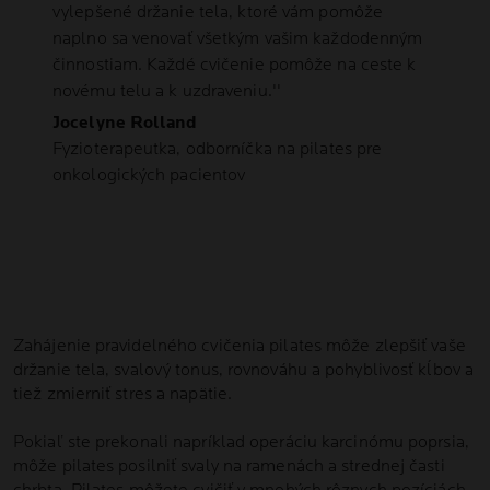
vylepšené držanie tela, ktoré vám pomôže
naplno sa venovať všetkým vašim každodenným
činnostiam. Každé cvičenie pomôže na ceste k
novému telu a k uzdraveniu.''
Jocelyne Rolland
Fyzioterapeutka, odborníčka na pilates pre
onkologických pacientov
Zahájenie pravidelného cvičenia pilates môže zlepšiť vaše
držanie tela, svalový tonus, rovnováhu a pohyblivosť kĺbov a
tiež zmierniť stres a napätie.
Pokiaľ ste prekonali napríklad operáciu karcinómu poprsia,
môže pilates posilniť svaly na ramenách a strednej časti