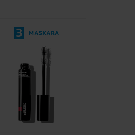
3
MASKARA