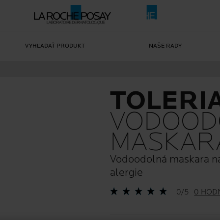
VYHĽADAŤ PRODUKT
NAŠE RADY
TOLERI
VODOOD
MASKAR
Vodoodolná maskara na c
alergie
0/5
0 HOD