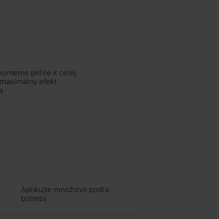
nomerne priľne k celej
e maximálny efekt
a
Aplikujte množstvo podľa
potreby