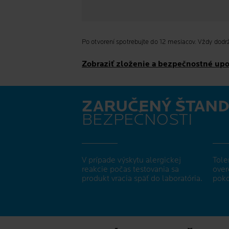
Po otvorení spotrebujte do 12 mesiacov. Vždy dodrž
Zobraziť zloženie a bezpečnostné up
ZARUČENÝ ŠTAND
BEZPEČNOSTI
V prípade výskytu alergickej
Tole
reakcie počas testovania sa
over
produkt vracia späť do laboratória.
poko