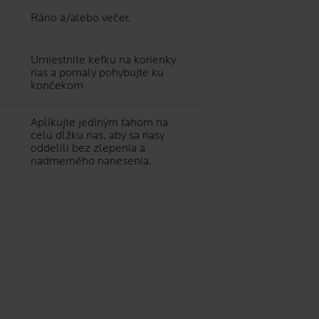
Ráno a/alebo večer.
Umiestnite kefku na korienky
rias a pomaly pohybujte ku
končekom
Aplikujte jediným ťahom na
celú dĺžku rias, aby sa riasy
oddelili bez zlepenia a
nadmerného nanesenia.