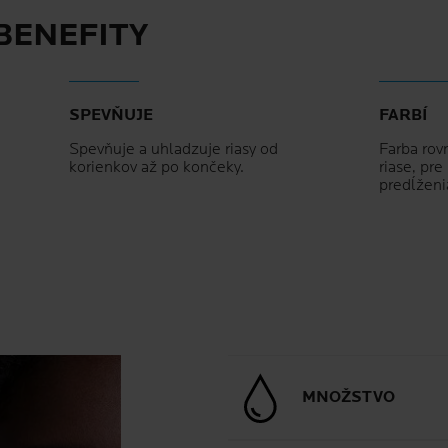
BENEFITY
SPEVŇUJE
FARBÍ
Spevňuje a uhladzuje riasy od
Farba rov
korienkov až po končeky.
riase, pr
predĺženi
MNOŽSTVO