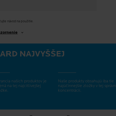
ujte návod na použitie.
ozornenie
ARD NAJVYŠŠEJ
rancia našich produktov je
Naše produkty obsahujú iba tie
ená na tej najcitlivejšej
najúčinnejšie zložky v tej správn
žke.
koncentrácii.