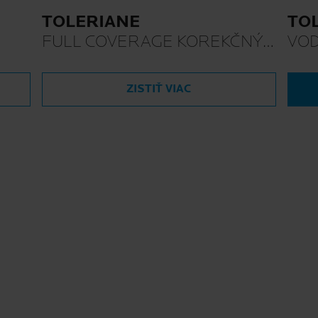
TOLERIANE
TO
FULL COVERAGE KOREKČNÝ
VO
TEKUTÝ MAKE-UP
ZISTIŤ VIAC