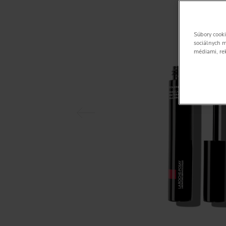
Súbory cooki
sociálnych m
médiami, re
Predchádzajúci panel