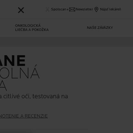
✕
Spotscan+
Newsletter
Nájsť lekáreň
ONKOLOGICKÁ
NAŠE ZÁVÄZKY
LIEČBA A POKOŽKA
ANE
OLNÁ
A
itlivé oči, testovaná na
NOTENIE A RECENZIE