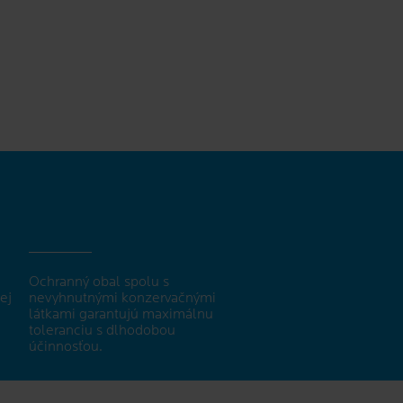
Ochranný obal spolu s
ej
nevyhnutnými konzervačnými
látkami garantujú maximálnu
toleranciu s dlhodobou
účinnosťou.