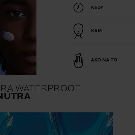
KEDY
KAM
AKO NA TO
ARA WATERPROOF
NÚTRA