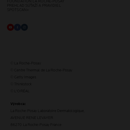
FOUNDATION LA ROCHE-POSAY
PREHĽAD SÚŤAŽÍ A PRAVIDIEL
SPOTSCAN+
© La Roche-Posay
© Centre Thermal de La Roche-Posay
© Getty Images
© Thinkstock
© L'ORÉAL
Výrobca:
La Roche-Posay Laboratoire Dermatologique,
AVENUE RENE LEVAYER
86270 La Roche-Posay France