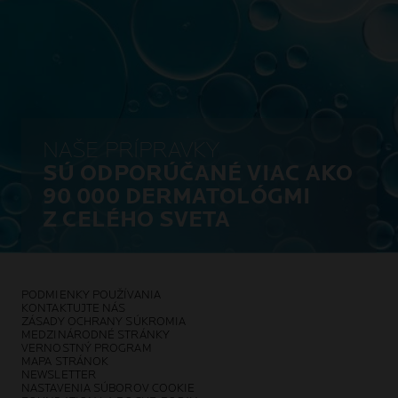
NAŠE PRÍPRAVKY
SÚ ODPORÚČANÉ VIAC AKO
90 000 DERMATOLÓGMI
Z CELÉHO SVETA
PODMIENKY POUŽÍVANIA
KONTAKTUJTE NÁS
ZÁSADY OCHRANY SÚKROMIA
MEDZINÁRODNÉ STRÁNKY
VERNOSTNÝ PROGRAM
MAPA STRÁNOK
NEWSLETTER
NASTAVENIA SÚBOROV COOKIE