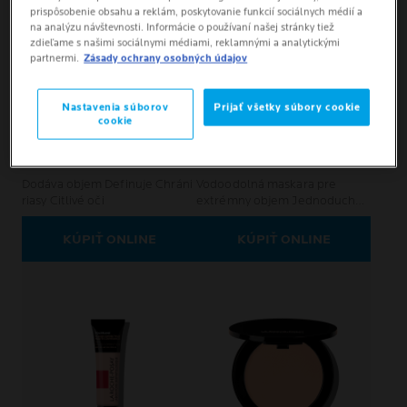
prispôsobenie obsahu a reklám, poskytovanie funkcií sociálnych médií a
na analýzu návštevnosti. Informácie o používaní našej stránky tiež
zdieľame s našimi sociálnymi médiami, reklamnými a analytickými
partnermi.
Zásady ochrany osobných údajov
TOLERIANE
TOLERIANE
MASKARA MULTI-
VODOODOLNÁ MASKARA
Nastavenia súborov
Prijať všetky súbory cookie
cookie
DIMENSIONS
(0)
(0)
Dodáva objem Definuje Chráni
Vodoodolná maskara pre
riasy Citlivé oči
extrémny objem Jednoduché
oličovanie Citlivé oči
KÚPIŤ ONLINE
KÚPIŤ ONLINE