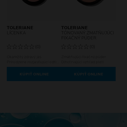
TOLERIANE
TOLERIANE
LÍCENKA
TÓNOVANÝ ZMATŇUJÚCI
FIXAČNÝ PÚDER
(0)
(0)
Okamžitý zdravý jas.
Zmatňujúci fixačný púder
Prirodzene rozjasňujúci odtieň
Dlhotrvajúci vzhľad pleti
Citlivá a intolerantná pleť
KÚPIŤ ONLINE
KÚPIŤ ONLINE