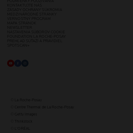
PODMIENKY POUŽÍVANIA
KONTAKTUJTE NÁS
ZÁSADY OCHRANY SÚKROMIA
MEDZINÁRODNÉ STRÁNKY
VERNOSTNÝ PROGRAM
MAPA STRÁNOK
NEWSLETTER
NASTAVENIA SÚBOROV COOKIE
FOUNDATION LA ROCHE-POSAY
PREHĽAD SÚŤAŽÍ A PRAVIDIEL
SPOTSCAN+
© La Roche-Posay
© Centre Thermal de La Roche-Posay
© Getty Images
© Thinkstock
© L'ORÉAL