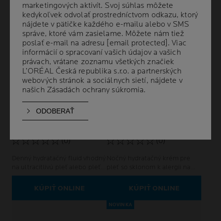
marketingových aktivít. Svoj súhlas môžete
marketingových aktivít. Svoj súhlas môžete
kedykoľvek odvolať prostredníctvom odkazu, ktorý
kedykoľvek odvolať prostredníctvom odkazu, ktorý
nájdete v pätičke každého e-mailu alebo v SMS
nájdete v pätičke každého e-mailu alebo v SMS
správe, ktoré vám zasielame. Môžete nám tiež
správe, ktoré vám zasielame. Môžete nám tiež
poslať e-mail na adresu
poslať e-mail na adresu
[email protected]
[email protected]
. Viac
. Viac
informácií o spracovaní vašich údajov a vašich
informácií o spracovaní vašich údajov a vašich
právach, vrátane zoznamu všetkých značiek
právach, vrátane zoznamu všetkých značiek
L’ORÉAL Česká republika s.r.o. a partnerských
L’ORÉAL Česká republika s.r.o. a partnerských
webových stránok a sociálnych sietí, nájdete v
webových stránok a sociálnych sietí, nájdete v
našich
našich
Zásadách ochrany súkromia
Zásadách ochrany súkromia
.
.
TOLERIANE
TOLERIANE
DERMALLERGO FLUID
DERMALLERGO NOČNÝ
KRÉM
(0)
(0)
Denný hydratačný fluid vhodný
Nočný hydratačný krém pre
na ultracitlivú pleť alebo pleť
pleť so sklonom k alergii na
so sklonom k alergii.
každodenné použitie
KÚPIŤ ONLINE
KÚPIŤ ONLINE
NOVINKA