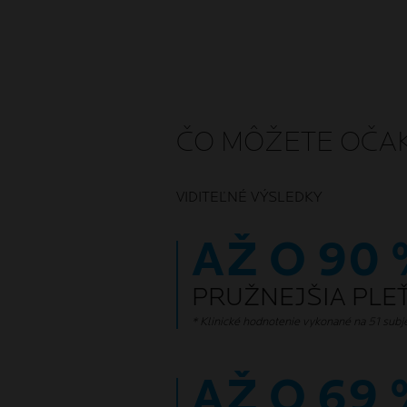
ČO MÔŽETE OČA
VIDITEĽNÉ VÝSLEDKY
AŽ O 90
PRUŽNEJŠIA PLE
* Klinické hodnotenie vykonané na 51 subj
AŽ O 69 