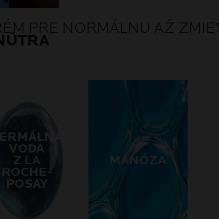
KRÉM PRE NORMÁLNU AŽ ZMIE
NÚTRA
ERMÁLNA
VODA
Z LA
MANÓZA
ROCHE-
POSAY