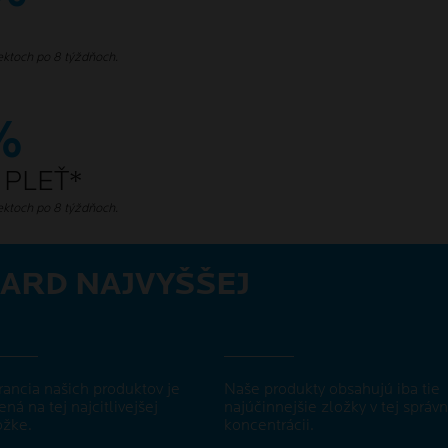
ektoch po 8 týždňoch.
%
 PLEŤ*
ektoch po 8 týždňoch.
ARD NAJVYŠŠEJ
rancia našich produktov je
Naše produkty obsahujú iba tie
ená na tej najcitlivejšej
najúčinnejšie zložky v tej správn
žke.
koncentrácii.