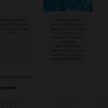
Cieli na miesta
Monosacharid
odráždenia pleti.
rastlinného pôvodu.
ĺbkovo upokojuje
Tento bežný cukor sa
pleť.
nachádza v našej
potrave. Okamžite
koriguje
nepravidelnosti a
začervenanie pleti.
Hydratačný účinok.
Obnovuje prirodzený
hydratačný systém
pleti.
ujte návod na použitie.
ozornenie
FITY