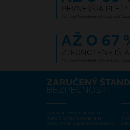
PEVNEJŠIA PLEŤ*
* Klinické hodnotenie vykonané na 51 subj
AŽ O 67 
ZJEDNOTENEJŠIA
* Klinické hodnotenie vykonané na 51 subj
ZARUČENÝ ŠTAND
BEZPEČNOSTI
V prípade výskytu alergickej
Tole
reakcie počas testovania sa
over
produkt vracia späť do laboratória.
poko