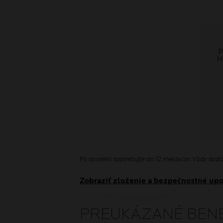
p
H
Po otvorení spotrebujte do 12 mesiacov. Vždy dodrž
Zobraziť zloženie a bezpečnostné up
PREUKÁZANÉ BENE