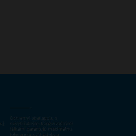
Ochranný obal spolu s
ej
nevyhnutnými konzervačnými
látkami garantujú maximálnu
toleranciu s dlhodobou