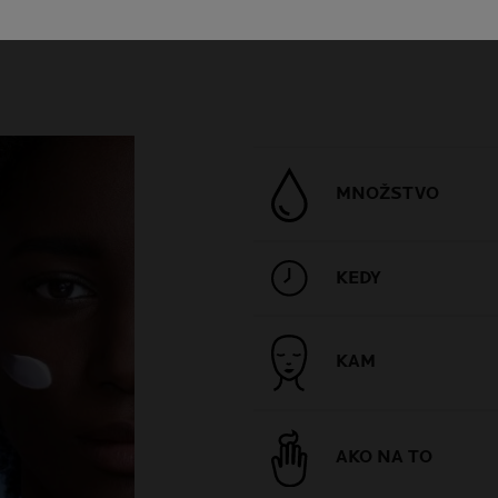
MNOŽSTVO
KEDY
KAM
AKO NA TO