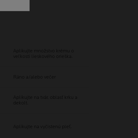
Aplikujte množstvo krému o
veľkosti lieskového orieška.
Ráno a/alebo večer
Aplikujte na tvár, oblasť krku a
dekolt.
Aplikujte na vyčistenú pleť.