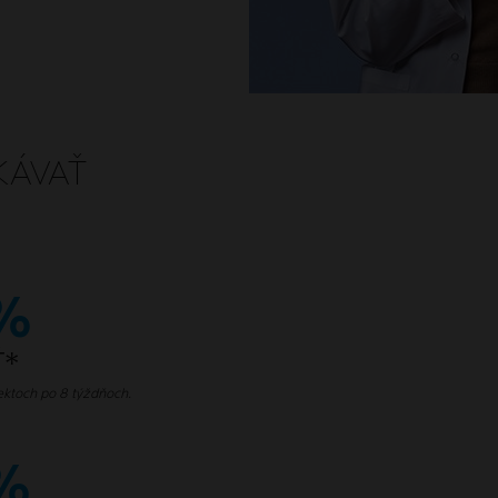
KÁVAŤ
 %
Ť*
ektoch po 8 týždňoch.
%