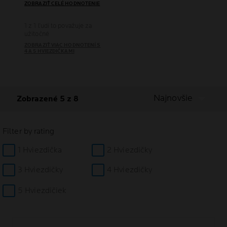
ZOBRAZIŤ CELÉ HODNOTENIE
1 z 1 ľudí to považuje za
užitočné
ZOBRAZIŤ VIAC HODNOTENÍ S
4 A 5 HVIEZDIČKAMI
Najnovšie
Zobrazené 5 z 8
Filter by rating
1 Hviezdička
2 Hviezdičky
3 Hviezdičky
4 Hviezdičky
5 Hviezdičiek