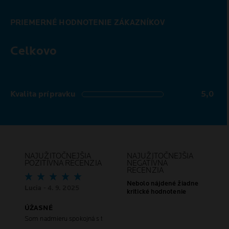
PRIEMERNÉ HODNOTENIE ZÁKAZNÍKOV
Celkovo
5,0 out of 5 stars
Kvalita prípravku
5,0
5,0 out of 5 stars
NAJUŽITOČNEJŠIA
NAJUŽITOČNEJŠIA
POZITÍVNA RECENZIA
NEGATÍVNA
RECENZIA
Nebolo nájdené žiadne
Lucia
- 4. 9. 2025
kritické hodnotenie
ÚŽASNÉ
Som nadmieru spokojná s týmto výrobkom. pekne rozžiaril moju pleť. Ce