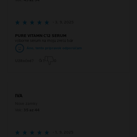
Vek:
45 az 54
- 3. 9. 2025
PURE VITAMN C12 SERUM
výborne sérum na moju zrelú tvár
Áno, tento prípravok odporúčam
Užitočné?
1
0
IVA
Nove zamky
Vek:
35 az 44
- 1. 9. 2025