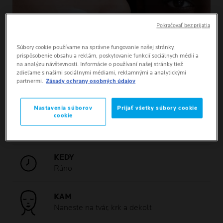
Pokračovať bez prijatia
Súbory cookie používame na správne fungovanie našej stránky,
prispôsobenie obsahu a reklám, poskytovanie funkcií sociálnych médií a
na analýzu návštevnosti. Informácie o používaní našej stránky tiež
zdieľame s našimi sociálnymi médiami, reklamnými a analytickými
partnermi.
Zásady ochrany osobných údajov
Nastavenia súborov
Prijať všetky súbory cookie
cookie
MNOŽSTVO
3 – 4 kvapky
KEDY
Ráno
KAM
Naneste na tvár, krk a dekolt