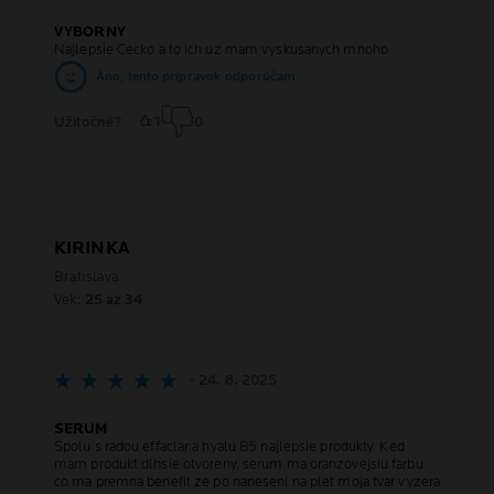
VYBORNY
Najlepsie Cecko a to ich uz mam vyskusanych mnoho
Áno, tento prípravok odporúčam
Užitočné?
1
0
KIRINKA
Bratislava
Vek:
25 az 34
- 24. 8. 2025
SERUM
Spolu s radou effaclar a hyalu B5 najlepsie produkty. Ked
mam produkt dlhsie otvoreny, serum ma oranzovejsiu farbu
co ma premna benefit ze po naneseni na plet moja tvar vyzera