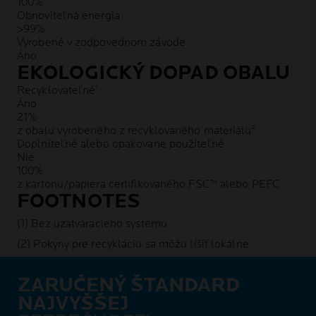
100%
Obnoviteľná energia
>99%
Vyrobené v zodpovednom závode
Áno
EKOLOGICKÝ DOPAD OBALU
Recyklovateľné¹
Áno
21%
z obalu vyrobeného z recyklovaného materiálu²
Doplniteľné alebo opakovane použiteľné
Nie
100%
z kartónu/papiera certifikovaného FSC™ alebo PEFC
FOOTNOTES
(1) Bez uzatváracieho systému
(2) Pokyny pre recykláciu sa môžu líšiť lokálne
ZARUČENÝ ŠTANDARD
NAJVYŠŠEJ