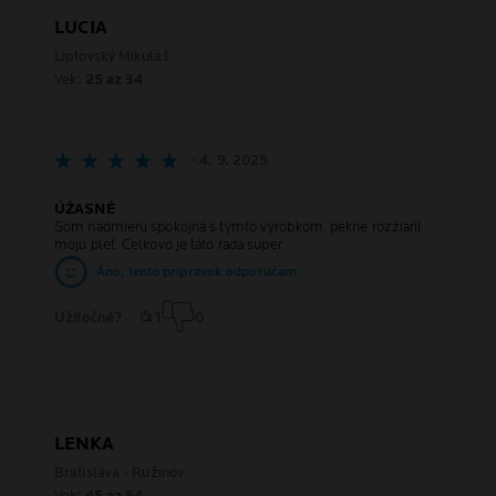
LUCIA
Liptovský Mikuláš
Vek:
25 az 34
- 4. 9. 2025
ÚŽASNÉ
Som nadmieru spokojná s týmto výrobkom. pekne rozžiaril
moju pleť. Celkovo je táto rada super.
Áno, tento prípravok odporúčam
Užitočné?
1
0
LENKA
Bratislava - Ružinov