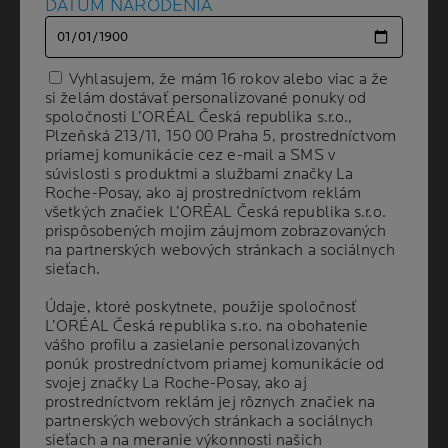
Ďalší panel
DÁTUM NARODENIA
DÁTUM NARODENIA
Vyhlasujem, že mám 16 rokov alebo viac a že
Vyhlasujem, že mám 16 rokov alebo viac a že
si želám dostávať personalizované ponuky od
si želám dostávať personalizované ponuky od
spoločnosti L’ORÉAL Česká republika s.r.o.,
spoločnosti L’ORÉAL Česká republika s.r.o.,
Plzeňská 213/11, 150 00 Praha 5, prostredníctvom
Plzeňská 213/11, 150 00 Praha 5, prostredníctvom
priamej komunikácie cez e-mail a SMS v
priamej komunikácie cez e-mail a SMS v
súvislosti s produktmi a službami značky La
súvislosti s produktmi a službami značky La
Roche-Posay, ako aj prostredníctvom reklám
Roche-Posay, ako aj prostredníctvom reklám
Volume
všetkých značiek L’ORÉAL Česká republika s.r.o.
všetkých značiek L’ORÉAL Česká republika s.r.o.
OBJEM
30 ml
prispôsobených mojim záujmom zobrazovaných
prispôsobených mojim záujmom zobrazovaných
na partnerských webových stránkach a sociálnych
na partnerských webových stránkach a sociálnych
sieťach.
sieťach.
ODPORÚČANÉ
DERMATOLÓGMI
Údaje, ktoré poskytnete, použije spoločnosť
Údaje, ktoré poskytnete, použije spoločnosť
L’ORÉAL Česká republika s.r.o. na obohatenie
L’ORÉAL Česká republika s.r.o. na obohatenie
vášho profilu a zasielanie personalizovaných
vášho profilu a zasielanie personalizovaných
ponúk prostredníctvom priamej komunikácie od
ponúk prostredníctvom priamej komunikácie od
Je klinicky preukázané, že
koriguje jemné
svojej značky La Roche-Posay, ako aj
svojej značky La Roche-Posay, ako aj
linky a vrásky.
prostredníctvom reklám jej rôznych značiek na
prostredníctvom reklám jej rôznych značiek na
partnerských webových stránkach a sociálnych
partnerských webových stránkach a sociálnych
Dodáva pleti
žiarivosť a zjednocuje jej
sieťach a na meranie výkonnosti našich
sieťach a na meranie výkonnosti našich
farebný tón.