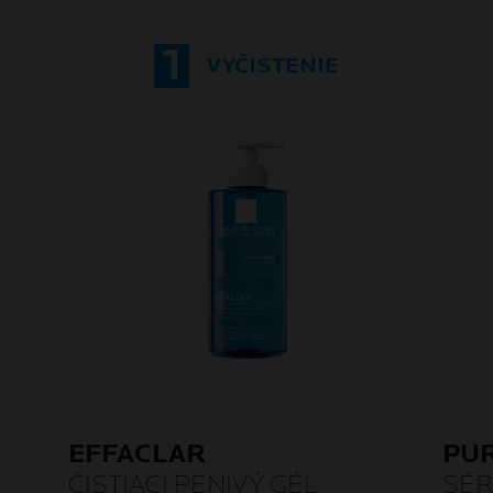
1
VYČISTENIE
EFFACLAR
PUR
ČISTIACI PENIVÝ GÉL
SÉ