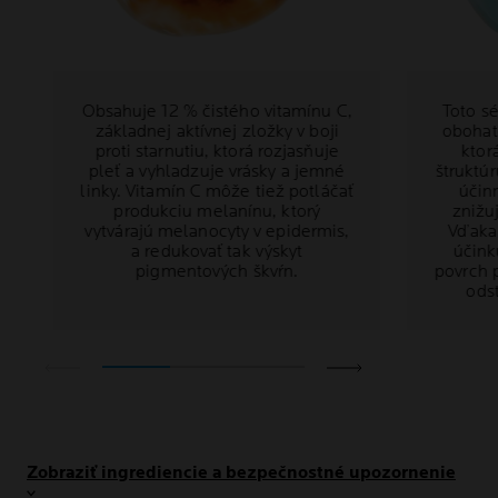
Obsahuje 12 % čistého vitamínu C,
Toto s
základnej aktívnej zložky v boji
obohat
proti starnutiu, ktorá rozjasňuje
ktor
pleť a vyhladzuje vrásky a jemné
štruktúr
linky. Vitamín C môže tiež potláčať
účin
produkciu melanínu, ktorý
znižu
vytvárajú melanocyty v epidermis,
Vďaka
a redukovať tak výskyt
účink
pigmentových škvŕn.
povrch 
ods
Zobraziť ingrediencie a bezpečnostné upozornenie