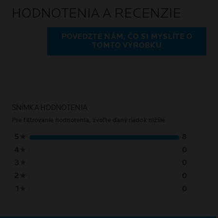
HODNOTENIA A RECENZIE
POVEDZTE NÁM, ČO SI MYSLÍTE O
TOMTO VÝROBKU
SNÍMKA HODNOTENIA
Pre filtrovanie hodnotenia, zvoľte daný riadok nižšie
5
★
8
4
★
0
3
★
0
2
★
0
1
★
0