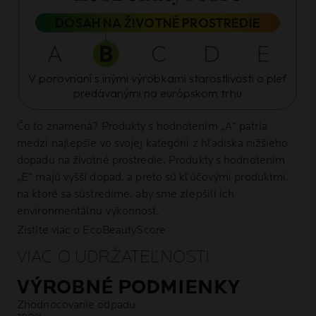
DOSAH NA ŽIVOTNÉ PROSTREDIE
V porovnaní s inými výrobkami starostlivosti o pleť
predávanými na európskom trhu
Čo to znamená?
Produkty s hodnotením „A“ patria
medzi najlepšie vo svojej kategórii z hľadiska nižšieho
dopadu na životné prostredie. Produkty s hodnotením
„E“ majú vyšší dopad, a preto sú kľúčovými produktmi,
na ktoré sa sústredíme, aby sme zlepšili ich
environmentálnu výkonnosť.
Zistite viac o EcoBeautyScore
VIAC O UDRŽATEĽNOSTI
VÝROBNÉ PODMIENKY
Zhodnocovanie odpadu