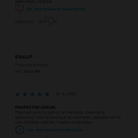
opalenejsie, zdravsie.
Nie, tento prípravok neodporúčam
Užitočné?
1
0
EVALIP
Povazska Bystrica
Vek:
35 az 44
- 18. 8. 2025
PERFEKTNE SERUM
Pouzivam a iny by som uz ani nechcela..maximalna
spokojnost..neat sa investovat do kozmetiky, vasa plet vam to
vrati v podobe zdravsej, mladsej a ziarivejsej
Áno, tento prípravok odporúčam