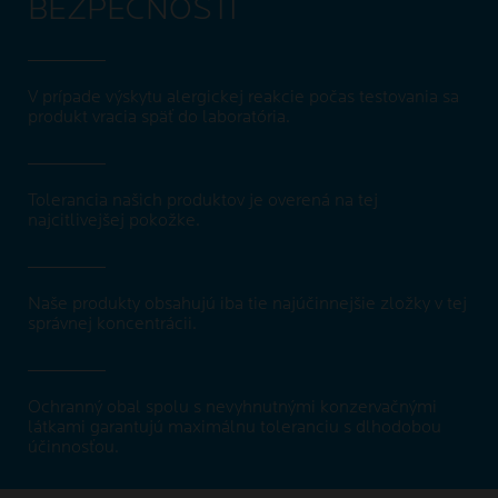
BEZPEČNOSTI
V prípade výskytu alergickej reakcie počas testovania sa
produkt vracia späť do laboratória.
Tolerancia našich produktov je overená na tej
najcitlivejšej pokožke.
Naše produkty obsahujú iba tie najúčinnejšie zložky v tej
správnej koncentrácii.
Ochranný obal spolu s nevyhnutnými konzervačnými
látkami garantujú maximálnu toleranciu s dlhodobou
účinnosťou.