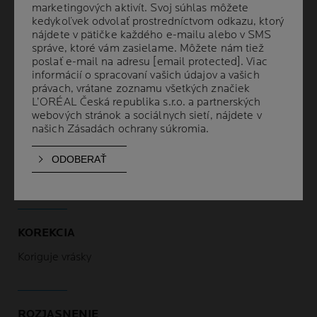
marketingových aktivít. Svoj súhlas môžete
marketingových aktivít. Svoj súhlas môžete
kedykoľvek odvolať prostredníctvom odkazu, ktorý
kedykoľvek odvolať prostredníctvom odkazu, ktorý
Podporuje
obnovu buniek
a napomáha k
nájdete v pätičke každého e-mailu alebo v SMS
nájdete v pätičke každého e-mailu alebo v SMS
hladšej pleti
. Zjemňuje textúru pleti.
správe, ktoré vám zasielame. Môžete nám tiež
správe, ktoré vám zasielame. Môžete nám tiež
poslať e-mail na adresu
poslať e-mail na adresu
[email protected]
[email protected]
. Viac
. Viac
Klinicky overené na všetkých typoch pleti,
informácií o spracovaní vašich údajov a vašich
informácií o spracovaní vašich údajov a vašich
vrátane citlivej.
právach, vrátane zoznamu všetkých značiek
právach, vrátane zoznamu všetkých značiek
L’ORÉAL Česká republika s.r.o. a partnerských
L’ORÉAL Česká republika s.r.o. a partnerských
webových stránok a sociálnych sietí, nájdete v
webových stránok a sociálnych sietí, nájdete v
našich
našich
Zásadách ochrany súkromia
Zásadách ochrany súkromia
.
.
PREUKÁZANÉ ÚČINKY
KOREKCIA
Koriguje vrásky
ROZJASNENIE