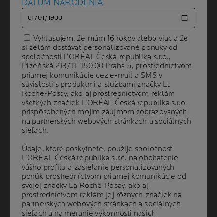
DÁTUM NARODENIA
DÁTUM NARODENIA
Vyhlasujem, že mám 16 rokov alebo viac a že
Vyhlasujem, že mám 16 rokov alebo viac a že
si želám dostávať personalizované ponuky od
si želám dostávať personalizované ponuky od
spoločnosti L’ORÉAL Česká republika s.r.o.,
spoločnosti L’ORÉAL Česká republika s.r.o.,
Plzeňská 213/11, 150 00 Praha 5, prostredníctvom
Plzeňská 213/11, 150 00 Praha 5, prostredníctvom
priamej komunikácie cez e-mail a SMS v
priamej komunikácie cez e-mail a SMS v
Volume
OBJEM
5 g
súvislosti s produktmi a službami značky La
súvislosti s produktmi a službami značky La
Roche-Posay, ako aj prostredníctvom reklám
Roche-Posay, ako aj prostredníctvom reklám
všetkých značiek L’ORÉAL Česká republika s.r.o.
všetkých značiek L’ORÉAL Česká republika s.r.o.
Shade
02 Golden pink
prispôsobených mojim záujmom zobrazovaných
prispôsobených mojim záujmom zobrazovaných
na partnerských webových stránkach a sociálnych
na partnerských webových stránkach a sociálnych
sieťach.
sieťach.
ODPORÚČANÉ
Údaje, ktoré poskytnete, použije spoločnosť
Údaje, ktoré poskytnete, použije spoločnosť
DERMATOLÓGMI
L’ORÉAL Česká republika s.r.o. na obohatenie
L’ORÉAL Česká republika s.r.o. na obohatenie
vášho profilu a zasielanie personalizovaných
vášho profilu a zasielanie personalizovaných
ponúk prostredníctvom priamej komunikácie od
ponúk prostredníctvom priamej komunikácie od
svojej značky La Roche-Posay, ako aj
svojej značky La Roche-Posay, ako aj
Prirodzene zdravý jas pre vašu pleť.
prostredníctvom reklám jej rôznych značiek na
prostredníctvom reklám jej rôznych značiek na
partnerských webových stránkach a sociálnych
partnerských webových stránkach a sociálnych
Vhodná na všetky typy pleti, špeciálne vytvorená
sieťach a na meranie výkonnosti našich
sieťach a na meranie výkonnosti našich
na citlivú pleť.