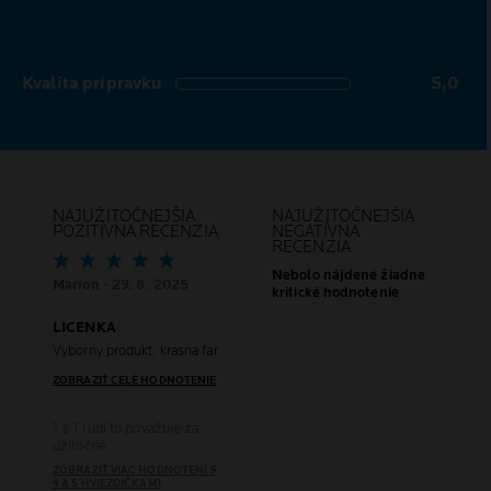
Kvalita prípravku
5,0
5,0 out of 5 stars
NAJUŽITOČNEJŠIA
NAJUŽITOČNEJŠIA
POZITÍVNA RECENZIA
NEGATÍVNA
RECENZIA
Nebolo nájdené žiadne
Marion
- 29. 8. 2025
kritické hodnotenie
LICENKA
Vyborny produkt, krasna farba.
ZOBRAZIŤ CELÉ HODNOTENIE
1 z 1 ľudí to považuje za
užitočné
ZOBRAZIŤ VIAC HODNOTENÍ S
4 A 5 HVIEZDIČKAMI