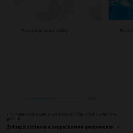
Absorbuje vodu a olej.
Na vy
Po otvorení spotrebujte do 24 mesiacov. Vždy dodržujte návod na
použitie.
Zobraziť zloženie a bezpečnostné upozornenie