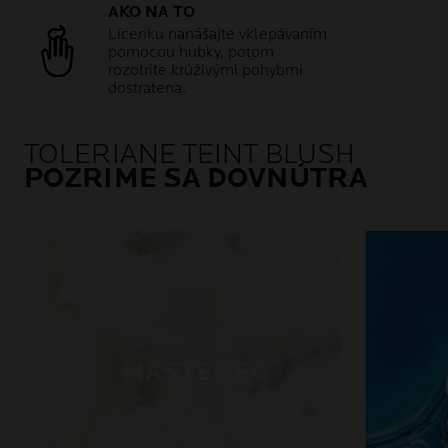
AKO NA TO
Lícenku nanášajte vklepávaním
pomocou hubky, potom
rozotrite krúživými pohybmi
dostratena.
TOLERIANE TEINT BLUSH
POZRIME SA DOVNÚTRA
MASTENEC