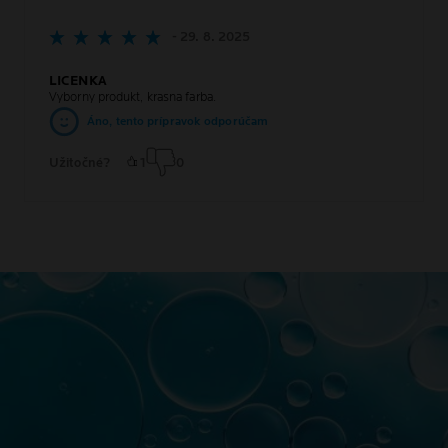
- 29. 8. 2025
LICENKA
Vyborny produkt, krasna farba.
Áno, tento prípravok odporúčam
Užitočné?
1
0