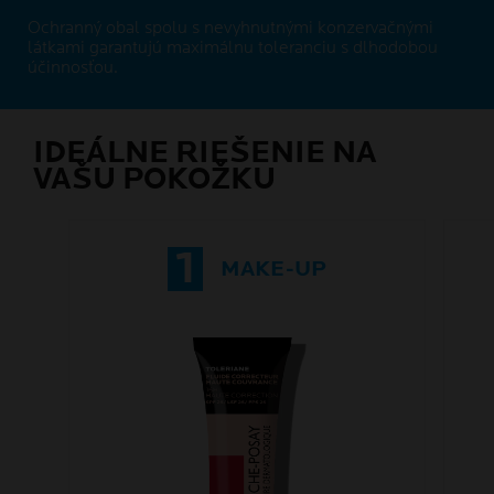
Ochranný obal spolu s nevyhnutnými konzervačnými
látkami garantujú maximálnu toleranciu s dlhodobou
účinnosťou.
IDEÁLNE RIEŠENIE NA
VAŠU POKOŽKU
1
MAKE-UP