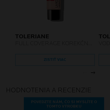
TOLERIANE
TO
FULL COVERAGE KOREKČNÝ
VOD
TEKUTÝ MAKE-UP
ZISTIŤ VIAC
HODNOTENIA A RECENZIE
POVEDZTE NÁM, ČO SI MYSLÍTE O
TOMTO VÝROBKU