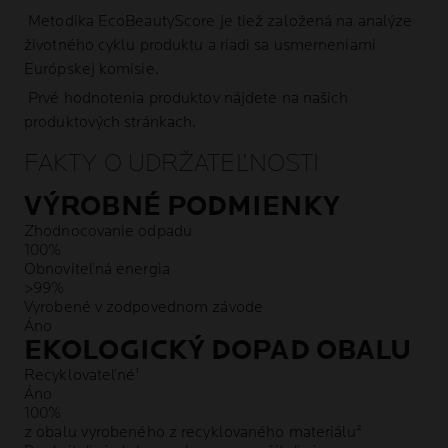
Metodika EcoBeautyScore je tiež založená na analýze
životného cyklu produktu a riadi sa usmerneniami
Európskej komisie.
Prvé hodnotenia produktov nájdete na našich
produktových stránkach.
FAKTY O UDRŽATEĽNOSTI
VÝROBNÉ PODMIENKY
Zhodnocovanie odpadu
100%
Obnoviteľná energia
>99%
Vyrobené v zodpovednom závode
Áno
EKOLOGICKÝ DOPAD OBALU
Recyklovateľné¹
Áno
100%
z obalu vyrobeného z recyklovaného materiálu²