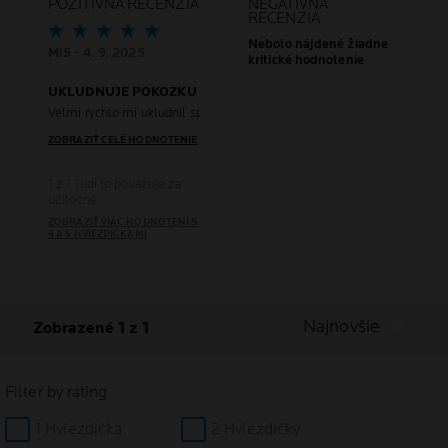
POZITÍVNA RECENZIA
NEGATÍVNA
RECENZIA
Nebolo nájdené žiadne
Mi5
- 4. 9. 2025
kritické hodnotenie
UKLUDNUJE POKOZKU
Velmi rychlo mi ukludnil spalenu pokozku. Tento krem po opalovani si ur
ZOBRAZIŤ CELÉ HODNOTENIE
1 z 1 ľudí to považuje za
užitočné
ZOBRAZIŤ VIAC HODNOTENÍ S
4 A 5 HVIEZDIČKAMI
Najnovšie
Zobrazené 1 z 1
Filter by rating
1 Hviezdička
2 Hviezdičky