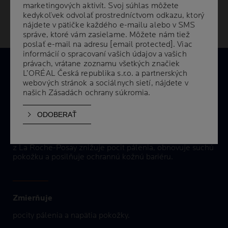
marketingových aktivít. Svoj súhlas môžete
marketingových aktivít. Svoj súhlas môžete
kedykoľvek odvolať prostredníctvom odkazu, ktorý
kedykoľvek odvolať prostredníctvom odkazu, ktorý
nájdete v pätičke každého e-mailu alebo v SMS
nájdete v pätičke každého e-mailu alebo v SMS
správe, ktoré vám zasielame. Môžete nám tiež
správe, ktoré vám zasielame. Môžete nám tiež
poslať e-mail na adresu
poslať e-mail na adresu
[email protected]
[email protected]
. Viac
. Viac
informácií o spracovaní vašich údajov a vašich
informácií o spracovaní vašich údajov a vašich
právach, vrátane zoznamu všetkých značiek
právach, vrátane zoznamu všetkých značiek
PREUKÁZANÉ
L’ORÉAL Česká republika s.r.o. a partnerských
L’ORÉAL Česká republika s.r.o. a partnerských
BENEFITY
webových stránok a sociálnych sietí, nájdete v
webových stránok a sociálnych sietí, nájdete v
našich
našich
Zásadách ochrany súkromia
Zásadách ochrany súkromia
.
.
Upokojuje
Zloženie s panthenolom, glycerínom a termálnou vodou
z La Roche-Posay znižuje pocit pálenia, obnovuje suchú
pokožku a posilňuje ochrannú kožnú bariéru.
Zmierňuje
pocity pálenia a napätia pokožky.