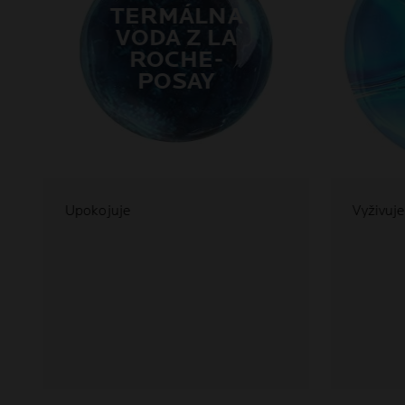
TERMÁLNA
VODA Z LA
ROCHE-
POSAY
Upokojuje
Vyživuj