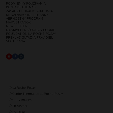
PODMIENKY POUŽÍVANIA
KONTAKTUJTE NÁS
ZÁSADY OCHRANY SÚKROMIA
MEDZINÁRODNÉ STRÁNKY
VERNOSTNÝ PROGRAM
MAPA STRÁNOK
NEWSLETTER
NASTAVENIA SÚBOROV COOKIE
FOUNDATION LA ROCHE-POSAY
PREHĽAD SÚŤAŽÍ A PRAVIDIEL
SPOTSCAN+
© La Roche-Posay
© Centre Thermal de La Roche-Posay
© Getty Images
© Thinkstock
© L'ORÉAL