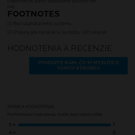
Doplniteľné alebo opakovane použiteľné
Nie
FOOTNOTES
(1) Bez uzatváracieho systému
(2) Pokyny pre recykláciu sa môžu líšiť lokálne
HODNOTENIA A RECENZIE
POVEDZTE NÁM, ČO SI MYSLÍTE O
TOMTO VÝROBKU
SNÍMKA HODNOTENIA
Pre filtrovanie hodnotenia, zvoľte daný riadok nižšie
5
★
1
4
★
0