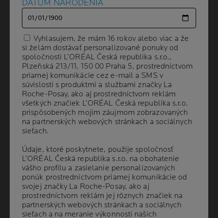
DÁTUM NARODENIA
DÁTUM NARODENIA
Vyhlasujem, že mám 16 rokov alebo viac a že
Vyhlasujem, že mám 16 rokov alebo viac a že
si želám dostávať personalizované ponuky od
si želám dostávať personalizované ponuky od
spoločnosti L’ORÉAL Česká republika s.r.o.,
spoločnosti L’ORÉAL Česká republika s.r.o.,
Plzeňská 213/11, 150 00 Praha 5, prostredníctvom
Plzeňská 213/11, 150 00 Praha 5, prostredníctvom
priamej komunikácie cez e-mail a SMS v
priamej komunikácie cez e-mail a SMS v
súvislosti s produktmi a službami značky La
súvislosti s produktmi a službami značky La
Volume
OBJEM
400 ml
Roche-Posay, ako aj prostredníctvom reklám
Roche-Posay, ako aj prostredníctvom reklám
všetkých značiek L’ORÉAL Česká republika s.r.o.
všetkých značiek L’ORÉAL Česká republika s.r.o.
prispôsobených mojim záujmom zobrazovaných
prispôsobených mojim záujmom zobrazovaných
na partnerských webových stránkach a sociálnych
na partnerských webových stránkach a sociálnych
ODPORÚČANÉ
sieťach.
sieťach.
DERMATOLÓGMI
Údaje, ktoré poskytnete, použije spoločnosť
Údaje, ktoré poskytnete, použije spoločnosť
L’ORÉAL Česká republika s.r.o. na obohatenie
L’ORÉAL Česká republika s.r.o. na obohatenie
vášho profilu a zasielanie personalizovaných
vášho profilu a zasielanie personalizovaných
Vhodné na vysušenú pokožku vystavenú slnku
ponúk prostredníctvom priamej komunikácie od
ponúk prostredníctvom priamej komunikácie od
svojej značky La Roche-Posay, ako aj
svojej značky La Roche-Posay, ako aj
Testované pod dermatologickou kontrolou
prostredníctvom reklám jej rôznych značiek na
prostredníctvom reklám jej rôznych značiek na
partnerských webových stránkach a sociálnych
partnerských webových stránkach a sociálnych
Naneste po kúpeli alebo sprche a jemne
vmasírujte
sieťach a na meranie výkonnosti našich
sieťach a na meranie výkonnosti našich