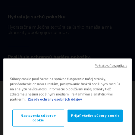
Hydratuje suchú pokožku
Hydratačná mliečna textúra sa ľahko nanáša a má
okamžitý upokojujúci účinok.
Posilňuje ochrannú bariéru pokožky.
Pokračovať bez prijatia
Obsahuje 99 % ingrediencií prírodného pôvodu.
Súbory cookie používame na správne fungovanie našej stránky,
prispôsobenie obsahu a reklám, poskytovanie funkcií sociálnych médií a
na analýzu návštevnosti. Informácie o používaní našej stránky tiež
zdieľame s našimi sociálnymi médiami, reklamnými a analytickými
partnermi.
Zásady ochrany osobných údajov
AKO APLIKOVAŤ
Nastavenia súborov
Prijať všetky súbory cookie
cookie