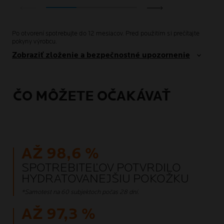
Po otvorení spotrebujte do 12 mesiacov. Pred použitím si prečítajte
pokyny výrobcu.
Zobraziť zloženie a bezpečnostné upozornenie
ČO MÔŽETE OČAKÁVAŤ
AŽ 98,6 %
SPOTREBITEĽOV POTVRDILO
HYDRATOVANEJŠIU POKOŽKU
*Samotest na 60 subjektoch počas 28 dní.
AŽ 97,3 %