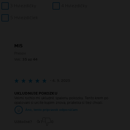
3 Hviezdičky
4 Hviezdičky
5 Hviezdičiek
MI5
Presov
Vek:
35 az 44
- 4. 9. 2025
UKLUDNUJE POKOZKU
Velmi rychlo mi ukludnil spalenu pokozku. Tento krem po
opalovani si urcite kupim znova, priatelka si tiez chvali.
Áno, tento prípravok odporúčam
Užitočné?
1
0