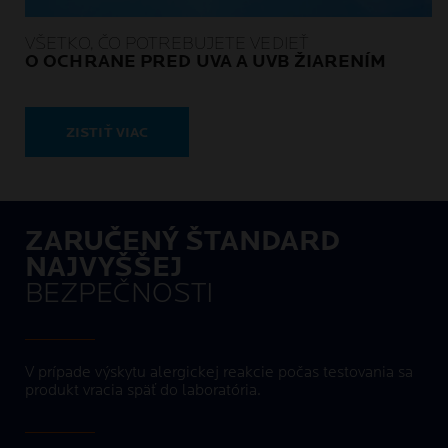
VŠETKO, ČO POTREBUJETE VEDIEŤ
O OCHRANE PRED UVA A UVB ŽIARENÍM
ZISTIŤ VIAC
ZARUČENÝ ŠTANDARD
NAJVYŠŠEJ
BEZPEČNOSTI
V prípade výskytu alergickej reakcie počas testovania sa
produkt vracia späť do laboratória.