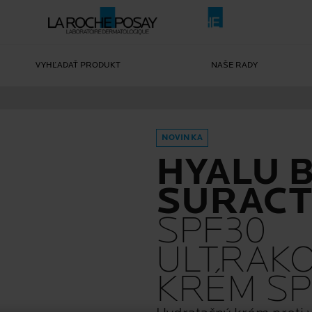
VYHĽADAŤ PRODUKT
NAŠE RADY
NOVINKA
HYALU 
SURACT
SPF30
ULTRAK
KRÉM SP