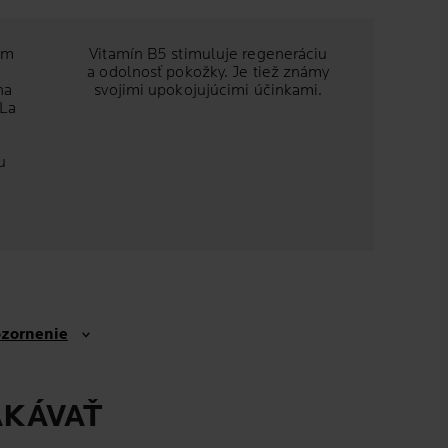
am
Vitamín B5 stimuluje regeneráciu
a odolnosť pokožky. Je tiež známy
na
svojimi upokojujúcimi účinkami.
 La
e
u
ozornenie
AKÁVAŤ