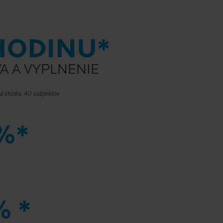
 HODINU*
A A VYPLNENIE
ká štúdia, 40 subjektov
 %*
% *