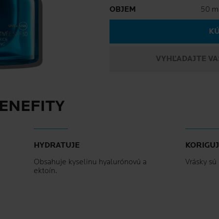
Volu
OBJEM
50 m
KÚ
VYHĽADAJTE VA
ENEFITY
HYDRATUJE
KORIGUJ
Obsahuje kyselinu hyalurónovú a
Vrásky sú
ektoín.