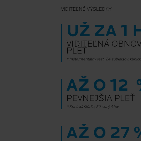
VIDITEĽNÉ VÝSLEDKY
UŽ ZA 1
VIDITEĽNÁ OBNOV
PLEŤ
* Inštrumentálny test, 24 subjektov, klinic
AŽ O 12
PEVNEJŠIA PLEŤ
* Klinická štúdia, 62 subjektov
AŽ O 27 