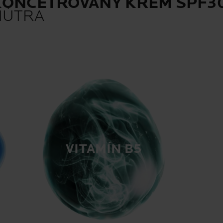
KONCETROVANÝ KRÉM SPF3
NÚTRA
VITAMÍN B5