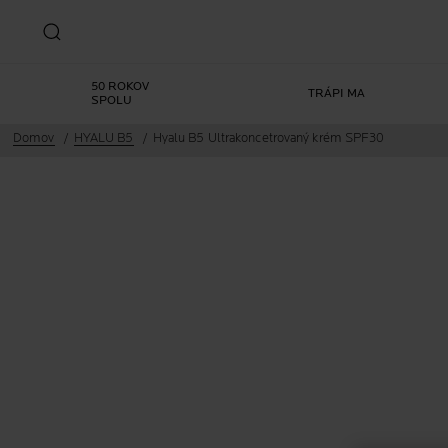
50 ROKOV
TRÁPI MA
SPOLU
Domov
HYALU B5
Hyalu B5 Ultrakoncetrovaný krém SPF30