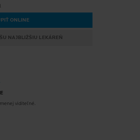
me
l
PIŤ ONLINE
ŠU NAJBLIŽŠIU LEKÁREŇ
E
 menej viditeľné.