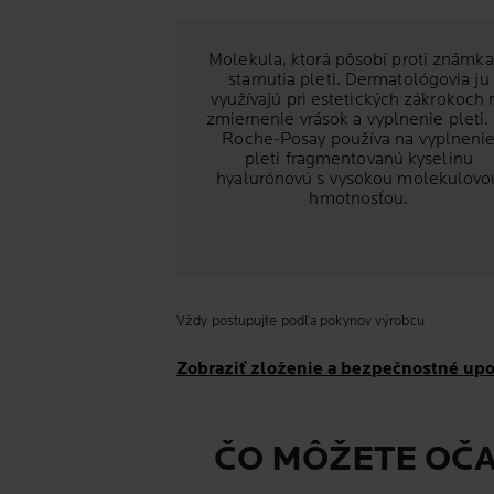
Molekula, ktorá pôsobí proti známk
starnutia pleti. Dermatológovia ju
využívajú pri estetických zákrokoch 
zmiernenie vrások a vyplnenie pleti.
Roche-Posay používa na vyplneni
pleti fragmentovanú kyselinu
hyalurónovú s vysokou molekulovo
hmotnosťou.
Vždy postupujte podľa pokynov výrobcu
Zobraziť zloženie a bezpečnostné up
ČO MÔŽETE OČ