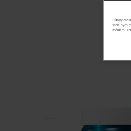
Súbory cooki
sociálnych m
médiami, re
Predchádzajúci panel