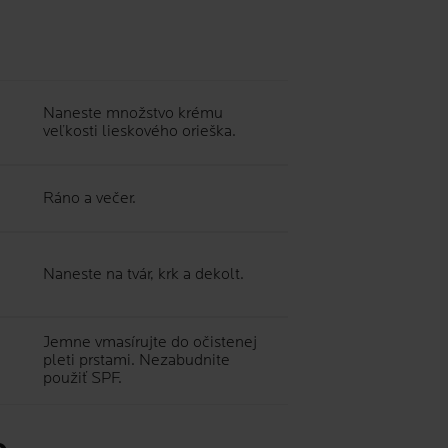
Naneste množstvo krému
veľkosti lieskového orieška.
Ráno a večer.
Naneste na tvár, krk a dekolt.
Jemne vmasírujte do očistenej
pleti prstami. Nezabudnite
použiť SPF.