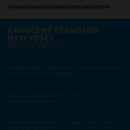
Zobraziť zloženie a bezpečnostné upozornenie
ZARUČENÝ ŠTANDARD
NAJVYŠŠEJ
BEZPEČNOSTI
V prípade výskytu alergickej reakcie počas testovania sa
produkt vracia späť do laboratória.
Tolerancia našich produktov je overená na tej
najcitlivejšej pokožke.
Naše produkty obsahujú iba tie najúčinnejšie zložky v tej
správnej koncentrácii.