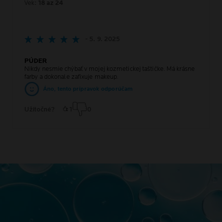
Vek:
18 az 24
- 5. 9. 2025
PÚDER
Nikdy nesmie chýbať v mojej kozmetickej taštičke. Má krásne
farby a dokonale zafixuje makeup.
Áno, tento prípravok odporúčam
Užitočné?
1
0