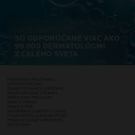
NAŠE PRÍPRAVKY
SÚ ODPORÚČANÉ VIAC AKO
90 000 DERMATOLÓGMI
Z CELÉHO SVETA
PODMIENKY POUŽÍVANIA
KONTAKTUJTE NÁS
ZÁSADY OCHRANY SÚKROMIA
MEDZINÁRODNÉ STRÁNKY
VERNOSTNÝ PROGRAM
MAPA STRÁNOK
NEWSLETTER
NASTAVENIA SÚBOROV COOKIE
FOUNDATION LA ROCHE-POSAY
PREHĽAD SÚŤAŽÍ A PRAVIDIEL
SPOTSCAN+