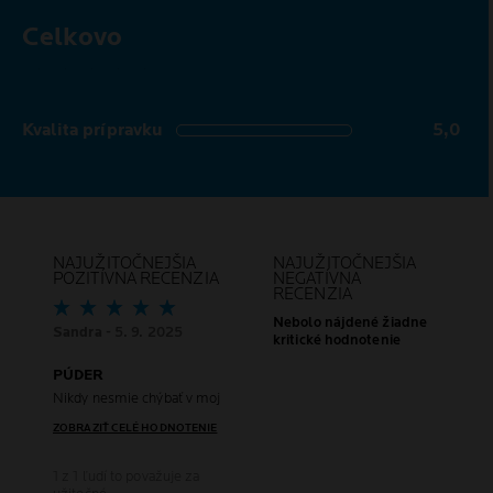
Celkovo
5,0 out of 5 stars
Kvalita prípravku
5,0
5,0 out of 5 stars
NAJUŽITOČNEJŠIA
NAJUŽITOČNEJŠIA
POZITÍVNA RECENZIA
NEGATÍVNA
RECENZIA
Nebolo nájdené žiadne
Sandra
- 5. 9. 2025
kritické hodnotenie
PÚDER
Nikdy nesmie chýbať v mojej kozmetickej taštičke. Má krásne farby a d
ZOBRAZIŤ CELÉ HODNOTENIE
1 z 1 ľudí to považuje za