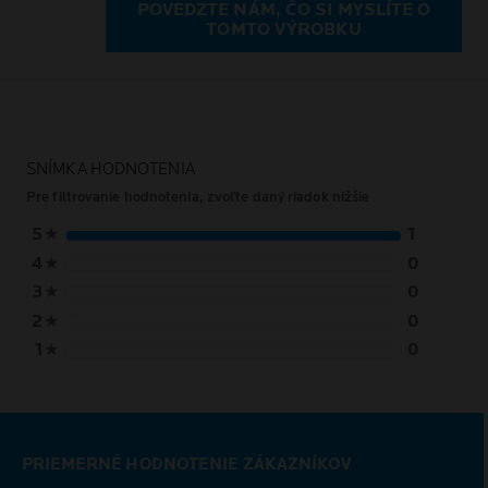
POVEDZTE NÁM, ČO SI MYSLÍTE O
TOMTO VÝROBKU
SNÍMKA HODNOTENIA
Pre filtrovanie hodnotenia, zvoľte daný riadok nižšie
5
★
1
4
★
0
3
★
0
2
★
0
1
★
0
PRIEMERNÉ HODNOTENIE ZÁKAZNÍKOV