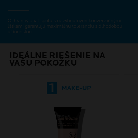
Ochranný obal spolu s nevyhnutnými konzervačnými
látkami garantujú maximálnu toleranciu s dlhodobou
účinnosťou.
IDEÁLNE RIEŠENIE NA
VAŠU POKOŽKU
1
MAKE-UP