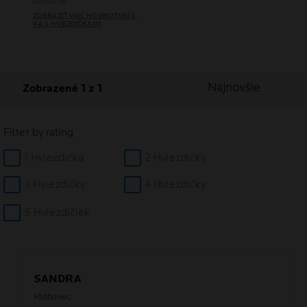
užitočné
ZOBRAZIŤ VIAC HODNOTENÍ S
4 A 5 HVIEZDIČKAMI
Najnovšie
Zobrazené 1 z 1
Filter by rating
1 Hviezdička
2 Hviezdičky
3 Hviezdičky
4 Hviezdičky
5 Hviezdičiek
SANDRA
Hlohovec