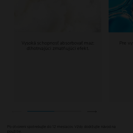
Vysoká schopnosť absorbovať maz:
Pre v
dlhotrvajúci zmatňujúci efekt.
Po otvorení spotrebujte do 12 mesiacov. Vždy dodržujte návod na
použitie.