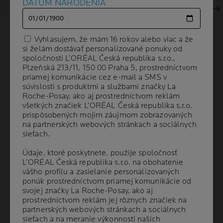
DÁTUM NARODENIA
DÁTUM NARODENIA
Ďalší panel
Vyhlasujem, že mám 16 rokov alebo viac a že
Vyhlasujem, že mám 16 rokov alebo viac a že
si želám dostávať personalizované ponuky od
si želám dostávať personalizované ponuky od
spoločnosti L’ORÉAL Česká republika s.r.o.,
spoločnosti L’ORÉAL Česká republika s.r.o.,
Plzeňská 213/11, 150 00 Praha 5, prostredníctvom
Plzeňská 213/11, 150 00 Praha 5, prostredníctvom
priamej komunikácie cez e-mail a SMS v
priamej komunikácie cez e-mail a SMS v
súvislosti s produktmi a službami značky La
súvislosti s produktmi a službami značky La
Roche-Posay, ako aj prostredníctvom reklám
Roche-Posay, ako aj prostredníctvom reklám
všetkých značiek L’ORÉAL Česká republika s.r.o.
všetkých značiek L’ORÉAL Česká republika s.r.o.
prispôsobených mojim záujmom zobrazovaných
prispôsobených mojim záujmom zobrazovaných
Volume
OBJEM
12 g
na partnerských webových stránkach a sociálnych
na partnerských webových stránkach a sociálnych
sieťach.
sieťach.
Údaje, ktoré poskytnete, použije spoločnosť
Údaje, ktoré poskytnete, použije spoločnosť
ODPORÚČANÉ
L’ORÉAL Česká republika s.r.o. na obohatenie
L’ORÉAL Česká republika s.r.o. na obohatenie
DERMATOLÓGMI
vášho profilu a zasielanie personalizovaných
vášho profilu a zasielanie personalizovaných
ponúk prostredníctvom priamej komunikácie od
ponúk prostredníctvom priamej komunikácie od
svojej značky La Roche-Posay, ako aj
svojej značky La Roche-Posay, ako aj
Zmatňuje pokožku pre ultrajasný vzhľad po
prostredníctvom reklám jej rôznych značiek na
prostredníctvom reklám jej rôznych značiek na
líčení.
partnerských webových stránkach a sociálnych
partnerských webových stránkach a sociálnych
sieťach a na meranie výkonnosti našich
sieťach a na meranie výkonnosti našich