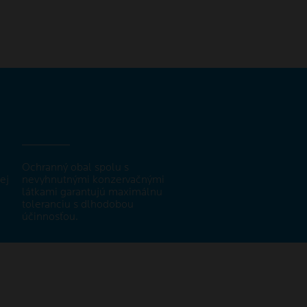
Ochranný obal spolu s
ej
nevyhnutnými konzervačnými
látkami garantujú maximálnu
toleranciu s dlhodobou
účinnosťou.