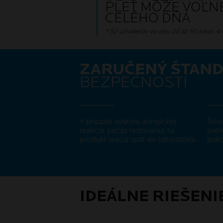
PLEŤ MÔŽE VOĽN
CELÉHO DŇA
* 52 užívateľov vo veku 20 až 50 rokov, 4 
ZARUČENÝ ŠTAND
BEZPEČNOSTI
V prípade výskytu alergickej
Tole
reakcie počas testovania sa
over
produkt vracia späť do laboratória.
poko
IDEÁLNE RIEŠENI