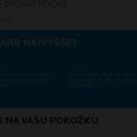
E DÝCHAŤ POČAS
týždne.
ARD NAJVYŠŠEJ
rancia našich produktov je
Naše produkty obsahujú iba tie
ená na tej najcitlivejšej
najúčinnejšie zložky v tej správn
žke.
koncentrácii.
E NA VAŠU POKOŽKU