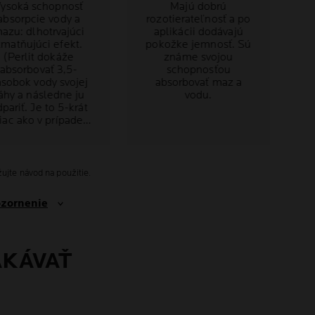
ysoká schopnosť
Majú dobrú
absorpcie vody a
rozotierateľnosť a po
azu: dlhotrvajúci
aplikácii dodávajú
zmatňujúci efekt.
pokožke jemnosť. Sú
(Perlit dokáže
známe svojou
absorbovať 3,5-
schopnosťou
sobok vody svojej
absorbovať maz a
áhy a následne ju
vodu.
pariť. Je to 5-krát
iac ako v prípade
púdru s obsahom
mastenca).
ujte návod na použitie.
ozornenie
AKÁVAŤ