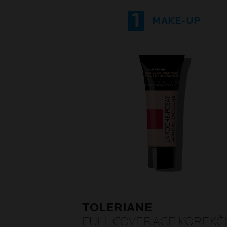
1
MAKE-UP
TOLERIANE
FULL COVERAGE KOREKČ