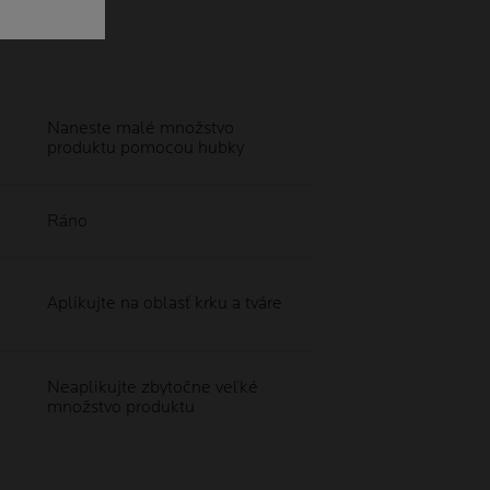
Naneste malé množstvo
produktu pomocou hubky
Ráno
Aplikujte na oblasť krku a tváre
Neaplikujte zbytočne veľké
množstvo produktu