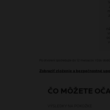
V
m
ná
v
od
v
Po otvorení spotrebujte do 12 mesiacov. Vždy dodrž
Zobraziť zloženie a bezpečnostné up
ČO MÔŽETE OČ
VÝSLEDKY NA POKOŽKE