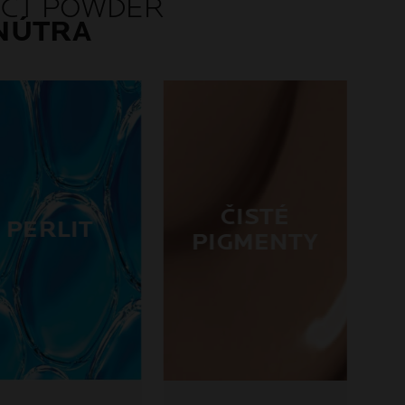
ACT POWDER
NÚTRA
ČISTÉ
PERLIT
PIGMENTY