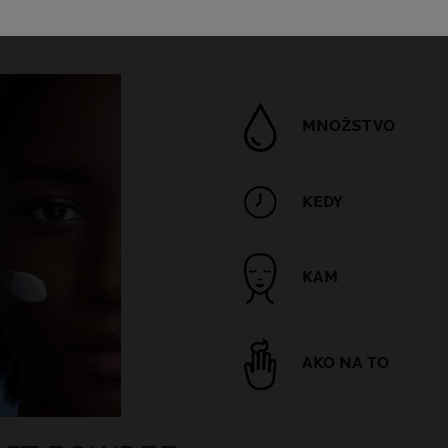
MNOŽSTVO
KEDY
KAM
AKO NA TO