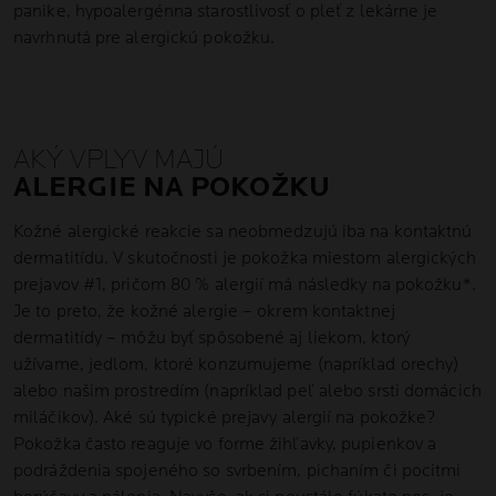
panike, hypoalergénna starostlivosť o pleť z lekárne je
navrhnutá pre alergickú pokožku.
AKÝ VPLYV MAJÚ
ALERGIE
NA POKOŽKU
Kožné alergické reakcie sa neobmedzujú iba na kontaktnú
dermatitídu. V skutočnosti je pokožka miestom alergických
prejavov #1, pričom 80 % alergií má následky na pokožku*.
Je to preto, že kožné alergie – okrem kontaktnej
dermatitídy – môžu byť spôsobené aj liekom, ktorý
užívame, jedlom, ktoré konzumujeme (napríklad orechy)
alebo našim prostredím (napríklad peľ alebo srsti domácich
miláčikov). Aké sú typické prejavy alergií na pokožke?
Pokožka často reaguje vo forme žihľavky, pupienkov a
podráždenia spojeného so svrbením, pichaním či pocitmi