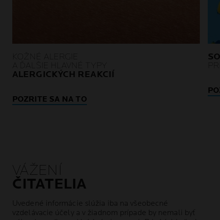
KOŽNÉ ALERGIE
SO
A ĎALŠIE HLAVNÉ TYPY
PR
ALERGICKÝCH REAKCIÍ
PO
POZRITE SA NA TO
VÁŽENÍ
ČITATELIA
Uvedené informácie slúžia iba na všeobecné
vzdelávacie účely a v žiadnom prípade by nemali byť