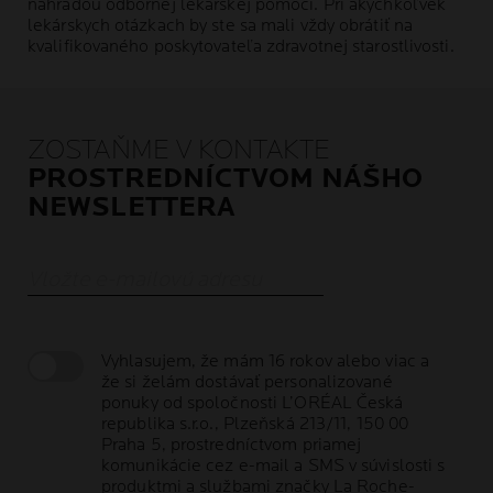
náhradou odbornej lekárskej pomoci. Pri akýchkoľvek
lekárskych otázkach by ste sa mali vždy obrátiť na
kvalifikovaného poskytovateľa zdravotnej starostlivosti.
ZOSTAŇME V KONTAKTE
PROSTREDNÍCTVOM NÁŠHO
NEWSLETTERA
Vložte e-mailovú adresu
Vyhlasujem, že mám 16 rokov alebo viac a
že si želám dostávať personalizované
ponuky od spoločnosti L’ORÉAL Česká
republika s.r.o., Plzeňská 213/11, 150 00
Praha 5, prostredníctvom priamej
komunikácie cez e-mail a SMS v súvislosti s
produktmi a službami značky La Roche-