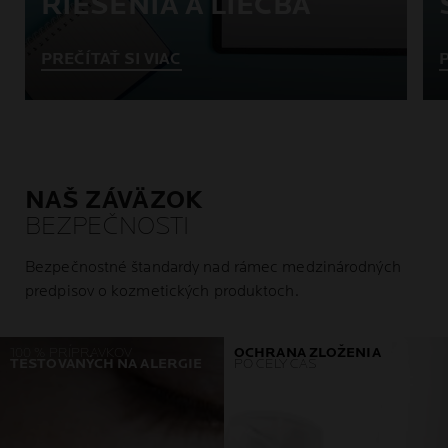
RIEŠENIA A LIEČBA
PREČÍTAŤ SI VIAC
P
NAŠ ZÁVÄZOK
BEZPEČNOSTI
Bezpečnostné štandardy nad rámec medzinárodných
predpisov o kozmetických produktoch.
100 % PRÍPRAVKOV
OCHRANA ZLOŽENIA
TESTOVANÝCH NA ALERGIE
PO CELÝ ČAS