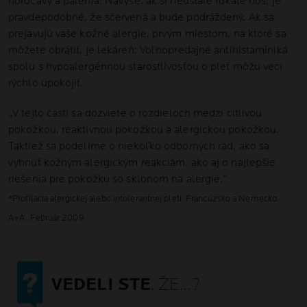
horúčavy a pálenia. Navyše, ak si neustále fúkate nos, je
pravdepodobné, že sčervená a bude podráždený. Ak sa
prejavujú vaše kožné alergie, prvým miestom, na ktoré sa
môžete obrátiť, je lekáreň: Voľnopredajné antihistaminiká
spolu s hypoalergénnou starostlivosťou o pleť môžu veci
rýchlo upokojiť.
„V tejto časti sa dozviete o rozdieloch medzi citlivou
pokožkou, reaktívnou pokožkou a alergickou pokožkou.
Taktiež sa podelíme o niekoľko odborných rád, ako sa
vyhnúť kožným alergickým reakciám, ako aj o najlepšie
riešenia pre pokožku so sklonom na alergie.“
*Profilácia alergickej alebo intolerantnej pleti. Francúzsko a Nemecko.
A+A. Február 2009
VEDELI STE
, ŽE…?