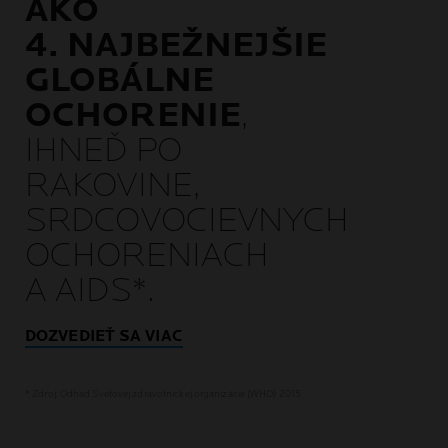
AKO
4. NAJBEŽNEJŠIE
GLOBÁLNE
OCHORENIE
,
IHNEĎ PO
RAKOVINE,
SRDCOVOCIEVNYCH
OCHORENIACH
A AIDS*.
DOZVEDIEŤ SA VIAC
* Zdroj: Odhad Svetovej zdravotníckej organizácie (WHO) 2015