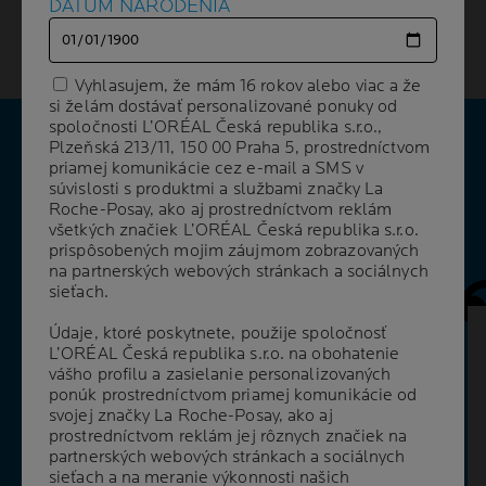
DÁTUM NARODENIA
DÁTUM NARODENIA
čistiace prostriedky, niektorá kozmetika… a to je len
špička ľadovca!
Vyhlasujem, že mám 16 rokov alebo viac a že
Vyhlasujem, že mám 16 rokov alebo viac a že
si želám dostávať personalizované ponuky od
si želám dostávať personalizované ponuky od
spoločnosti L’ORÉAL Česká republika s.r.o.,
spoločnosti L’ORÉAL Česká republika s.r.o.,
Plzeňská 213/11, 150 00 Praha 5, prostredníctvom
Plzeňská 213/11, 150 00 Praha 5, prostredníctvom
VAŠE OTÁZKY
priamej komunikácie cez e-mail a SMS v
priamej komunikácie cez e-mail a SMS v
súvislosti s produktmi a službami značky La
súvislosti s produktmi a službami značky La
NAŠE ODPOVEDE
Roche-Posay, ako aj prostredníctvom reklám
Roche-Posay, ako aj prostredníctvom reklám
všetkých značiek L’ORÉAL Česká republika s.r.o.
všetkých značiek L’ORÉAL Česká republika s.r.o.
prispôsobených mojim záujmom zobrazovaných
prispôsobených mojim záujmom zobrazovaných
Ďalší pa
na partnerských webových stránkach a sociálnych
na partnerských webových stránkach a sociálnych
sieťach.
sieťach.
Údaje, ktoré poskytnete, použije spoločnosť
Údaje, ktoré poskytnete, použije spoločnosť
ČO MÔŽEM ROBIŤ S ALERGICKOU
L’ORÉAL Česká republika s.r.o. na obohatenie
L’ORÉAL Česká republika s.r.o. na obohatenie
VYRÁŽKOU?
vášho profilu a zasielanie personalizovaných
vášho profilu a zasielanie personalizovaných
ponúk prostredníctvom priamej komunikácie od
ponúk prostredníctvom priamej komunikácie od
Ochlaďte a upokojte pokožku pomocou
svojej značky La Roche-Posay, ako aj
svojej značky La Roche-Posay, ako aj
termálnej vody. Potom posilnite ochrannú
prostredníctvom reklám jej rôznych značiek na
prostredníctvom reklám jej rôznych značiek na
kožnú bariéru hypoalergénnym hydratačným
partnerských webových stránkach a sociálnych
partnerských webových stránkach a sociálnych
prípravkom, ktorý chráni pokožku pri kontakte
s alergénmi,ako sú peľ alebo pracie
sieťach a na meranie výkonnosti našich
sieťach a na meranie výkonnosti našich