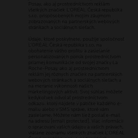
Posay, ako aj prostredníctvom reklám
všetkých značiek L’ORÉAL Česká republika
s.r.o. prispôsobených mojim záujmom
zobrazovaných na partnerských webových
stránkach a sociálnych sieťach.
Údaje, ktoré poskytnete, použije spoločnosť
L’ORÉAL Česká republika s.r.o. na
obohatenie vášho profilu a zasielanie
personalizovaných ponúk prostredníctvom
priamej komunikácie od svojej značky La
Roche-Posay, ako aj prostredníctvom
reklám jej rôznych značiek na partnerských
webových stránkach a sociálnych sieťach a
na meranie výkonnosti našich
marketingových aktivít. Svoj súhlas môžete
kedykoľvek odvolať prostredníctvom
odkazu, ktorý nájdete v pätičke každého e-
mailu alebo v SMS správe, ktoré vám
zasielame. Môžete nám tiež poslať e-mail
na adresu
[email protected]
. Viac informácií
o spracovaní vašich údajov a vašich právach,
vrátane zoznamu všetkých značiek L’ORÉAL