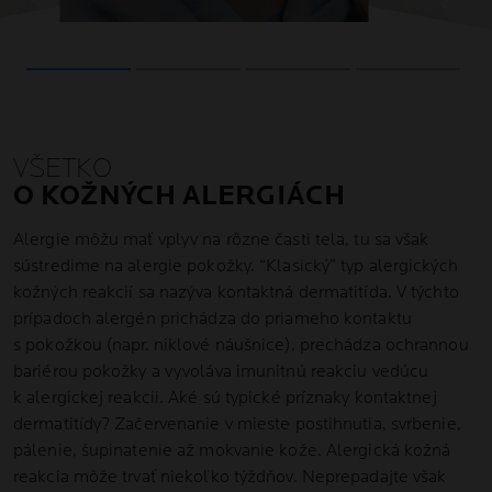
VŠETKO
O KOŽNÝCH ALERGIÁCH
Alergie môžu mať vplyv na rôzne časti tela, tu sa však
sústredime na alergie pokožky. “Klasický” typ alergických
kožných reakcií sa nazýva kontaktná dermatitída. V týchto
prípadoch alergén prichádza do priameho kontaktu
s pokožkou (napr. niklové náušnice), prechádza ochrannou
bariérou pokožky a vyvoláva imunitnú reakciu vedúcu
k alergickej reakcii. Aké sú typické príznaky kontaktnej
dermatitídy? Začervenanie v mieste postihnutia, svrbenie,
pálenie, šupinatenie až mokvanie kože. Alergická kožná
reakcia môže trvať niekoľko týždňov. Neprepadajte však