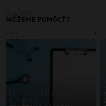
AKO VÁM
MÔŽEME POMÔCŤ?
Ďalší p
PLEŤ SO SKLONOM
K ALERGII