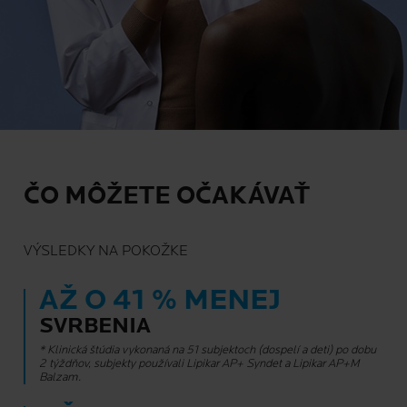
ČO MÔŽETE OČAKÁVAŤ
VÝSLEDKY NA POKOŽKE
AŽ O 41 % MENEJ
SVRBENIA
* Klinická štúdia vykonaná na 51 subjektoch (dospelí a deti) po dobu
2 týždňov, subjekty používali Lipikar AP+ Syndet a Lipikar AP+M
Balzam.