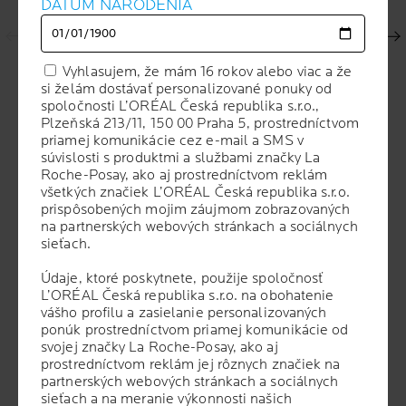
DÁTUM NARODENIA
DÁTUM NARODENIA
Ďalší panel
Vyhlasujem, že mám 16 rokov alebo viac a že
Vyhlasujem, že mám 16 rokov alebo viac a že
si želám dostávať personalizované ponuky od
si želám dostávať personalizované ponuky od
spoločnosti L’ORÉAL Česká republika s.r.o.,
spoločnosti L’ORÉAL Česká republika s.r.o.,
Plzeňská 213/11, 150 00 Praha 5, prostredníctvom
Plzeňská 213/11, 150 00 Praha 5, prostredníctvom
priamej komunikácie cez e-mail a SMS v
priamej komunikácie cez e-mail a SMS v
súvislosti s produktmi a službami značky La
súvislosti s produktmi a službami značky La
Roche-Posay, ako aj prostredníctvom reklám
Roche-Posay, ako aj prostredníctvom reklám
všetkých značiek L’ORÉAL Česká republika s.r.o.
všetkých značiek L’ORÉAL Česká republika s.r.o.
prispôsobených mojim záujmom zobrazovaných
prispôsobených mojim záujmom zobrazovaných
na partnerských webových stránkach a sociálnych
na partnerských webových stránkach a sociálnych
Volume
OBJEM
400 ml
sieťach.
sieťach.
Údaje, ktoré poskytnete, použije spoločnosť
Údaje, ktoré poskytnete, použije spoločnosť
L’ORÉAL Česká republika s.r.o. na obohatenie
L’ORÉAL Česká republika s.r.o. na obohatenie
ODPORÚČANÉ
vášho profilu a zasielanie personalizovaných
vášho profilu a zasielanie personalizovaných
DERMATOLÓGMI
ponúk prostredníctvom priamej komunikácie od
ponúk prostredníctvom priamej komunikácie od
svojej značky La Roche-Posay, ako aj
svojej značky La Roche-Posay, ako aj
prostredníctvom reklám jej rôznych značiek na
prostredníctvom reklám jej rôznych značiek na
Krémový sprchový gél pre novorodencov,
partnerských webových stránkach a sociálnych
partnerských webových stránkach a sociálnych
dojčatá, deti a dospelých s pokožkou so
sieťach a na meranie výkonnosti našich
sieťach a na meranie výkonnosti našich