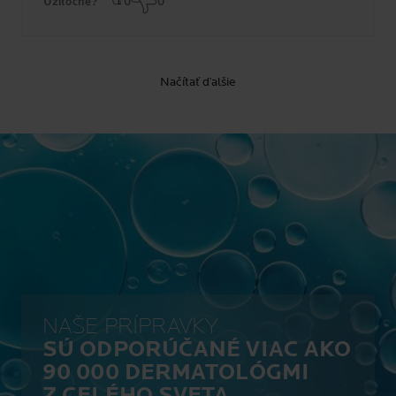
Užitočné?
0
0
Načítať ďalšie
NAŠE PRÍPRAVKY
SÚ ODPORÚČANÉ VIAC AKO
90 000 DERMATOLÓGMI
Z CELÉHO SVETA