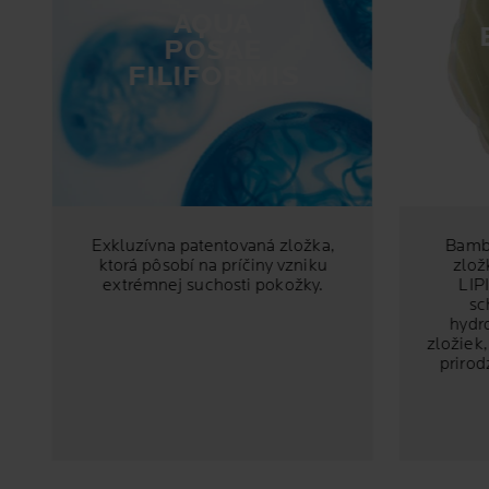
AQUA
POSAE
FILIFORMIS
Exkluzívna patentovaná zložka,
Bamb
ktorá pôsobí na príčiny vzniku
zlož
extrémnej suchosti pokožky.
LIP
sc
hydr
zložiek
prirod