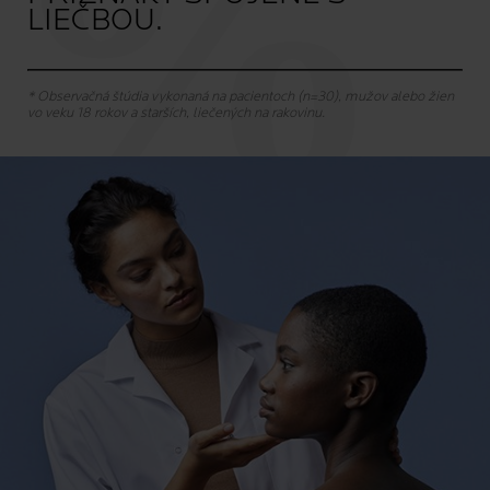
LIEČBOU.
* Observačná štúdia vykonaná na pacientoch (n=30), mužov alebo žien
vo veku 18 rokov a starších, liečených na rakovinu.