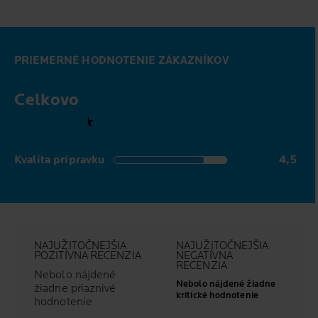
PRIEMERNÉ HODNOTENIE ZÁKAZNÍKOV
Celkovo
4,5 out of 5 stars
Kvalita prípravku
4,5
4,5 out of 5 stars
NAJUŽITOČNEJŠIA
NAJUŽITOČNEJŠIA
POZITÍVNA RECENZIA
NEGATÍVNA
RECENZIA
Nebolo nájdené
Nebolo nájdené žiadne
žiadne priaznivé
kritické hodnotenie
hodnotenie