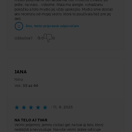
jedle, na vlasy... výborne. Mala ma alergie, vyhadzanu
pokožku a toto mydlo jej vždy upokojilo. Mydlo sme dostali
ako recenziu od mojej sestry, ktorá to používala tiež pre jej
deti.
Áno, tento prípravok odporúčam
Užitočné?
0
0
JANA
Nitra
Vek:
35 az 44
- 11. 8. 2025
NA TELO AJ TVAR
Veľmi príjemný, jemny cistiaci gel na tvar aj telo, ktorý
nedráždi a nevysušuje. Navyše velmi dobre odlicuje