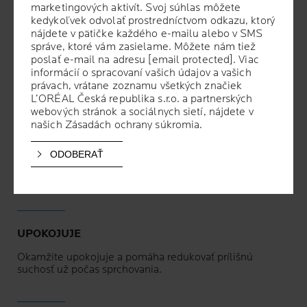
sklonom k atopickému ekzému.
marketingových aktivít. Svoj súhlas môžete
marketingových aktivít. Svoj súhlas môžete
kedykoľvek odvolať prostredníctvom odkazu, ktorý
kedykoľvek odvolať prostredníctvom odkazu, ktorý
Vhodný na citlivú pokožku s nepríjemnými
nájdete v pätičke každého e-mailu alebo v SMS
nájdete v pätičke každého e-mailu alebo v SMS
pocitmi svrbenia.
správe, ktoré vám zasielame. Môžete nám tiež
správe, ktoré vám zasielame. Môžete nám tiež
poslať e-mail na adresu
poslať e-mail na adresu
[email protected]
[email protected]
. Viac
. Viac
Vhodný na vlasovú pokožku bábätiek s mliečnou
informácií o spracovaní vašich údajov a vašich
informácií o spracovaní vašich údajov a vašich
chrastou.
právach, vrátane zoznamu všetkých značiek
právach, vrátane zoznamu všetkých značiek
L’ORÉAL Česká republika s.r.o. a partnerských
L’ORÉAL Česká republika s.r.o. a partnerských
webových stránok a sociálnych sietí, nájdete v
webových stránok a sociálnych sietí, nájdete v
našich
našich
Zásadách ochrany súkromia
Zásadách ochrany súkromia
.
.
PREUKÁZANÉ BENEFITY
UPOKOJUJE
Okamžite upokojuje a pomáha redukovať prílišnú
suchosť už počas sprchovania.