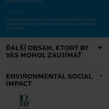
správnej koncentrácii.
Ochranný obal spolu s nevyhnutnými konzervačnými
látkami garantujú maximálnu toleranciu s dlhodobou
účinnosťou.
ĎALŠÍ OBSAH, KTORÝ BY
VÁS MOHOL ZAUJÍMAŤ
ENVIRONMENTAL SOCIAL
IMPACT