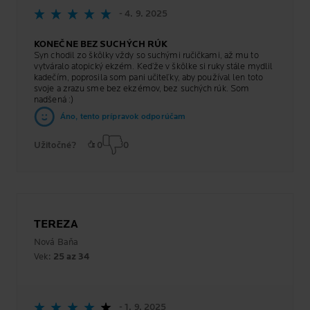
- 4. 9. 2025
KONEČNE BEZ SUCHÝCH RÚK
Syn chodil zo škôlky vždy so suchými ručičkami, až mu to
vytváralo atopický ekzém. Keďže v škôlke si ruky stále mydlil
kadečím, poprosila som pani učiteľky, aby používal len toto
svoje a zrazu sme bez ekzémov, bez suchých rúk. Som
nadšená :)
Áno, tento prípravok odporúčam
Užitočné?
0
0
TEREZA
Nová Baňa
Vek:
25 az 34
- 1. 9. 2025