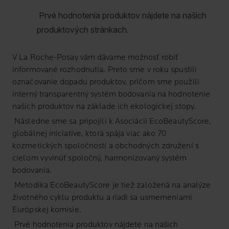
V
La Roche-Posay
vám dávame možnosť robiť
informované rozhodnutia. Preto sme v roku spustili
označovanie dopadu produktov, pričom sme použili
interný transparentný systém bodovania na hodnotenie
našich produktov na základe ich ekologickej stopy.
Následne sme sa pripojili k Asociácii EcoBeautyScore,
globálnej iniciatíve, ktorá spája viac ako 70
kozmetických spoločností a obchodných združení s
cieľom vyvinúť spoločný, harmonizovaný systém
bodovania.
Metodika EcoBeautyScore je tiež založená na analýze
životného cyklu produktu a riadi sa usmerneniami
Európskej komisie.
Prvé hodnotenia produktov nájdete na našich