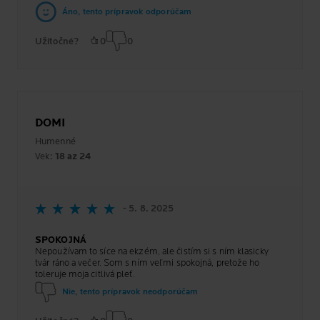
Áno, tento prípravok odporúčam
Užitočné?
0
0
DOMI
Humenné
Vek:
18 az 24
- 5. 8. 2025
SPOKOJNÁ
Nepoužívam to síce na ekzém, ale čistím si s ním klasicky
tvár ráno a večer. Som s ním veľmi spokojná, pretože ho
toleruje moja citlivá pleť.
Nie, tento prípravok neodporúčam