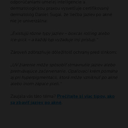
odporúčaniami umelej inteligencie a
dermatologickou praxou vysvetľuje certifikovaný
dermatológ Daniel Sugai, že liečba jaziev po akné
nie je univerzálna:
„Existujú rôzne typy jaziev – boxcar, rolling alebo
ice-pick – a každý typ vyžaduje iný prístup.“
Zároveň zdôrazňuje dôležitosť ochrany pred slnkom:
„UV žiarenie môže spôsobiť stmavnutie jaziev alebo
pretrvávajúce začervenanie. Opaľovací krém pomáha
aj pri hyperpigmentácii, ktorá môže vzniknúť po akné
alebo inom zápale pleti.“
Zaujala vás táto téma?
Prečítajte si viac tipov, ako
sa zbaviť jaziev po akné
.