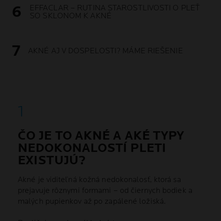
EFFACLAR – RUTINA STAROSTLIVOSTI O PLEŤ
SO SKLONOM K AKNÉ
AKNÉ AJ V DOSPELOSTI? MÁME RIEŠENIE
ČO JE TO AKNÉ A AKÉ TYPY
NEDOKONALOSTÍ PLETI
EXISTUJÚ?
Akné je viditeľná kožná nedokonalosť, ktorá sa
prejavuje rôznymi formami – od čiernych bodiek a
malých pupienkov až po zapálené ložiská.