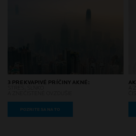
3 PREKVAPIVÉ PRÍČINY AKNÉ:
AK
STRES, SLNKO
A 
A ZNEČISTENÉ OVZDUŠIE
ČI
POZRITE SA NA TO