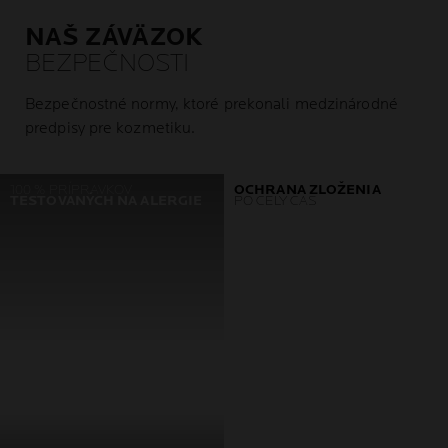
NAŠ ZÁVÄZOK
BEZPEČNOSTI
Bezpečnostné normy, ktoré prekonali medzinárodné
predpisy pre kozmetiku.
100 % PRÍPRAVKOV
OCHRANA ZLOŽENIA
TESTOVANÝCH NA ALERGIE
PO CELÝ ČAS