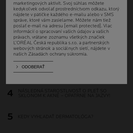
marketingových aktivít. Svoj súhlas môžete
marketingových aktivít. Svoj súhlas môžete
kedykoľvek odvolať prostredníctvom odkazu, ktorý
kedykoľvek odvolať prostredníctvom odkazu, ktorý
nájdete v pätičke každého e-mailu alebo v SMS
nájdete v pätičke každého e-mailu alebo v SMS
správe, ktoré vám zasielame. Môžete nám tiež
správe, ktoré vám zasielame. Môžete nám tiež
ČO JE TO AKNÉ A AKÉ TYPY NEDOKONALOSTÍ
PLETI EXISTUJÚ?
poslať e-mail na adresu
poslať e-mail na adresu
[email protected]
[email protected]
. Viac
. Viac
informácií o spracovaní vašich údajov a vašich
informácií o spracovaní vašich údajov a vašich
právach, vrátane zoznamu všetkých značiek
právach, vrátane zoznamu všetkých značiek
L’ORÉAL Česká republika s.r.o. a partnerských
L’ORÉAL Česká republika s.r.o. a partnerských
ČO SPÔSOBUJE AKNÉ A PUPIENKY?
webových stránok a sociálnych sietí, nájdete v
webových stránok a sociálnych sietí, nájdete v
našich
našich
Zásadách ochrany súkromia
Zásadách ochrany súkromia
.
.
AKO SA STARAŤ O PLEŤ S AKNÉ A PUPIENKAMI?
NÁSLEDNÁ STAROSTLIVOSŤ O PLEŤ SO
SKLONOM K AKNÉ – OPATRNE NA JAZVY!
KEDY VYHĽADAŤ DERMATOLÓGA?