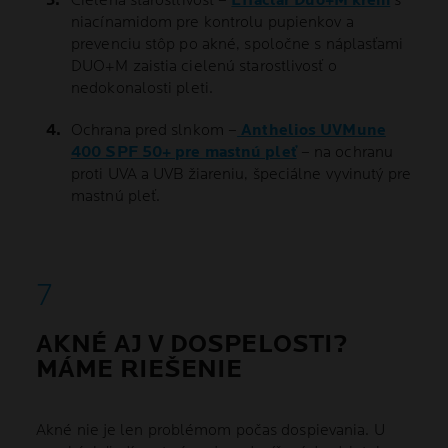
Cielená starostlivosť –
Effaclar Duo+M krém
s
niacínamidom pre kontrolu pupienkov a
prevenciu stôp po akné, spoločne s náplasťami
DUO+M zaistia cielenú starostlivosť o
nedokonalosti pleti.
Ochrana pred slnkom –
Anthelios UVMune
400 SPF 50+ pre mastnú pleť
– na ochranu
proti UVA a UVB žiareniu, špeciálne vyvinutý pre
mastnú pleť.
AKNÉ AJ V DOSPELOSTI?
MÁME RIEŠENIE
Akné nie je len problémom počas dospievania. U