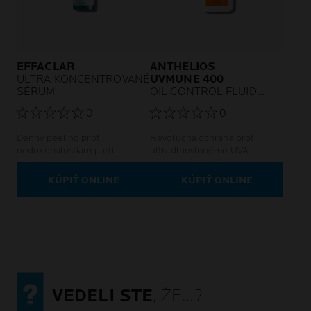
EFFACLAR
ANTHELIOS
ULTRA KONCENTROVANÉ
UVMUNE 400
SÉRUM
OIL CONTROL FLUID
SPF50+
0
0
Denný peeling proti
Revolučná ochrana proti
nedokonalostiam pleti
ultradlhovlnnému UVA
Zmierňuje pretrvávajúce
žiareniu.
nedokonalosti pleti Pre pleť
KÚPIŤ ONLINE
KÚPIŤ ONLINE
so sklonom k akné dospelých
VEDELI STE
, ŽE…?