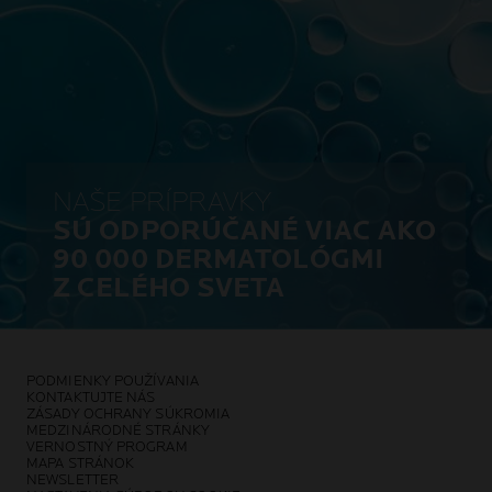
oslabenej liečbou rakoviny.
NAŠE PRÍPRAVKY
SÚ ODPORÚČANÉ VIAC AKO
90 000 DERMATOLÓGMI
Z CELÉHO SVETA
PODMIENKY POUŽÍVANIA
KONTAKTUJTE NÁS
ZÁSADY OCHRANY SÚKROMIA
MEDZINÁRODNÉ STRÁNKY
VERNOSTNÝ PROGRAM
MAPA STRÁNOK
NEWSLETTER