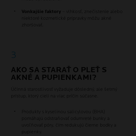
Vonkajšie faktory
– vlhkosť, znečistenie alebo
niektoré kozmetické prípravky môžu akné
zhoršovať.
AKO SA STARAŤ O PLEŤ S
AKNÉ A PUPIENKAMI?
Účinná starostlivosť vyžaduje dôsledný, ale šetrný
prístup, ktorý cieli na viac príčin súčasne.
Produkty s kyselinou salicylovou (BHA)
pomáhajú odstraňovať odumreté bunky a
uvoľňovať póry, čím redukujú čierne bodky a
pupienky.