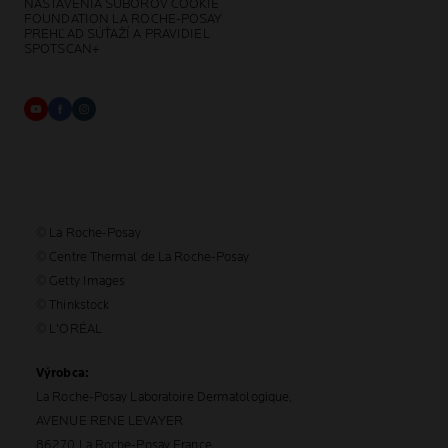
NASTAVENIA SÚBOROV COOKIE
FOUNDATION LA ROCHE-POSAY
PREHĽAD SÚŤAŽÍ A PRAVIDIEL
SPOTSCAN+
© La Roche-Posay
© Centre Thermal de La Roche-Posay
© Getty Images
© Thinkstock
© L'ORÉAL
Výrobca:
La Roche-Posay Laboratoire Dermatologique,
AVENUE RENE LEVAYER
86270 La Roche-Posay France