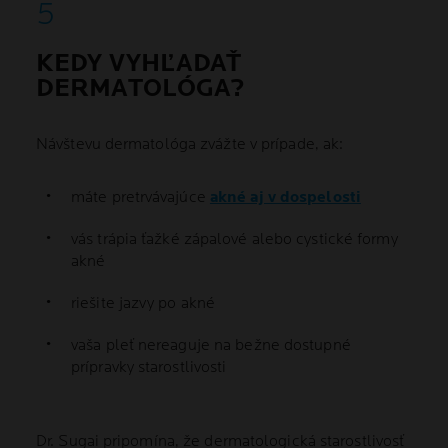
KEDY VYHĽADAŤ
DERMATOLÓGA?
Návštevu dermatológa zvážte v prípade, ak:
máte pretrvávajúce
akné aj v dospelosti
vás trápia ťažké zápalové alebo cystické formy
akné
riešite jazvy po akné
vaša pleť nereaguje na bežne dostupné
prípravky starostlivosti
Dr. Sugai pripomína, že dermatologická starostlivosť