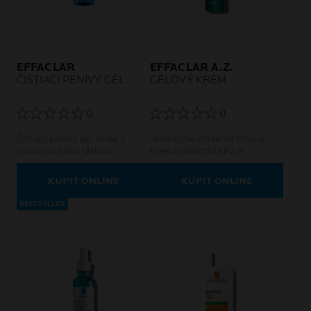
EFFACLAR
EFFACLAR A.Z.
ČISTIACI PENIVÝ GÉL
GÉLOVÝ KRÉM
0
0
Čistiaci penivý gél teraz s
Jedinečné zloženie trojice
novou účinnou látkou
kyselín odporúčaných
Phylobioma, vyvinutou na
dermatológmi. Unikátne nové
základe vedeckých poznatkov
spojenie kyseliny
KÚPIŤ ONLINE
KÚPIŤ ONLINE
o kožnom mikrobióme.
azelaovej, salicylovej a
Vyrovnáva pH pokožky.
hyalurónovej spoločne so
BESTSELLER
zinkom zaisťuje dvojitý účinok
proti nedokonalostiam a
príznakom starnutia.