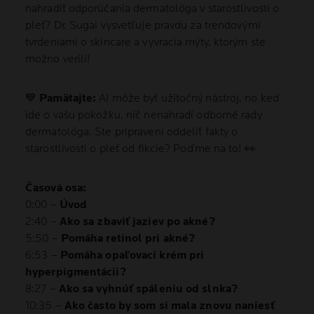
nahradiť odporúčania dermatológa v starostlivosti o
pleť? Dr. Sugai vysvetľuje pravdu za trendovými
tvrdeniami o skincare a vyvracia mýty, ktorým ste
možno verili!
💙
Pamätajte:
AI môže byť užitočný nástroj, no keď
ide o vašu pokožku, nič nenahradí odborné rady
dermatológa. Ste pripravení oddeliť fakty o
starostlivosti o pleť od fikcie? Poďme na to! 👀
Časová osa:
0:00 –
Úvod
2:40 –
Ako sa zbaviť jaziev po akné?
5:50 –
Pomáha retinol pri akné?
6:53 –
Pomáha opaľovací krém pri
hyperpigmentácii?
8:27 –
Ako sa vyhnúť spáleniu od slnka?
10:35 –
Ako často by som si mala znovu naniesť