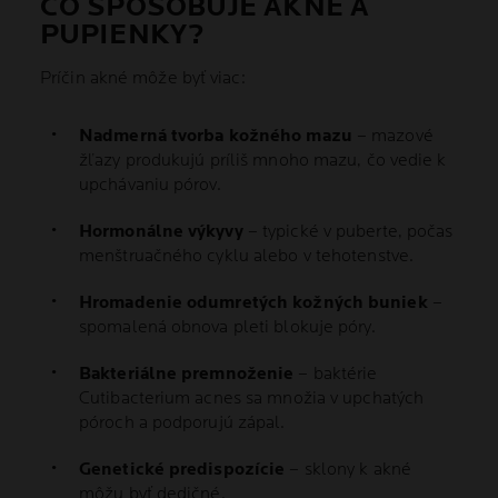
ČO SPÔSOBUJE AKNÉ A
PUPIENKY?
Príčin akné môže byť viac:
Nadmerná tvorba kožného mazu
– mazové
žľazy produkujú príliš mnoho mazu, čo vedie k
upchávaniu pórov.
Hormonálne výkyvy
– typické v puberte, počas
menštruačného cyklu alebo v tehotenstve.
Hromadenie odumretých kožných buniek
–
spomalená obnova pleti blokuje póry.
Bakteriálne premnoženie
– baktérie
Cutibacterium acnes sa množia v upchatých
póroch a podporujú zápal.
Genetické predispozície
– sklony k akné
môžu byť dedičné.