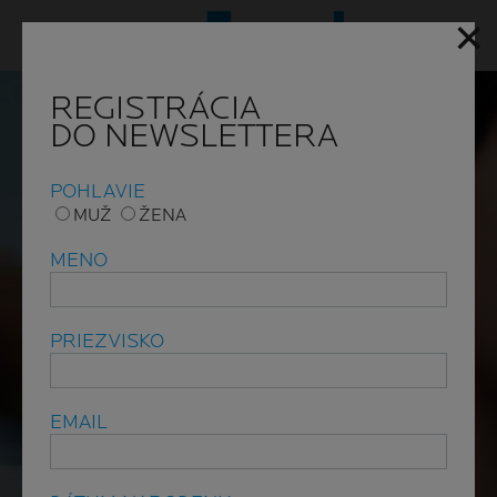
Domov
Ako sa zbaviť akné a pupienkov?
✕
✕
Hlavn
REGISTRÁCIA
REGISTRÁCIA
DO NEWSLETTERA
DO NEWSLETTERA
POHLAVIE
POHLAVIE
MUŽ
MUŽ
ŽENA
ŽENA
MENO
MENO
PRIEZVISKO
PRIEZVISKO
EMAIL
EMAIL