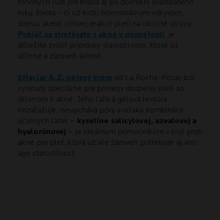
mnohých ľudí pretrváva aj po dovŕšení dvadsiateho
roku života – či už kvôli hormonálnym výkyvom,
stresu, alebo citlivej reakcii pleti na okolité vplyvy.
Pokiaľ sa stretávate s akné v dospelosti
, je
dôležité zvoliť prípravky starostlivosti, ktoré sú
účinné a zároveň šetrné.
Effaclar A.Z. gélový krém
od La Roche-Posay bol
vyvinutý špeciálne pre potreby dospelej pleti so
sklonom k akné. Jeho ľahká gélová textúra
nezaťažuje, neupcháva póry a vďaka kombinácii
účinných látok –
kyseline salicylovej, azealovej a
hyalurónovej
– je ideálnym pomocníkom v boji proti
akné pre pleť, ktorá už ale zároveň potrebuje aj anti-
age starostlivosť.