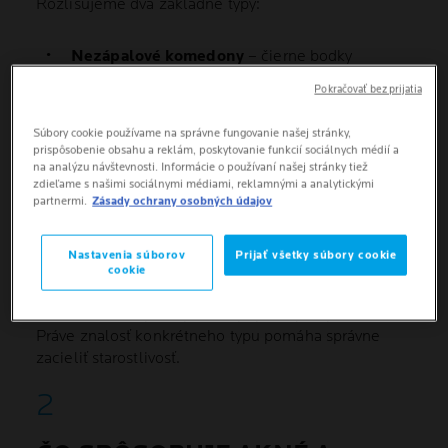
Rozlišujeme dva základné typy:
Nezápalové komedony
– čierne bodky
(otvorené komedony, často na nose) a biele
Pokračovať bez prijatia
pupienky (uzavreté komedony), ktoré sa
prejavujú ako drobné vystúpené nerovnosti na
Súbory cookie používame na správne fungovanie našej stránky,
pleti.
prispôsobenie obsahu a reklám, poskytovanie funkcií sociálnych médií a
na analýzu návštevnosti. Informácie o používaní našej stránky tiež
zdieľame s našimi sociálnymi médiami, reklamnými a analytickými
Zápalové prejavy
– väčšie, začervenané a
partnermi.
Zásady ochrany osobných údajov
opuchnuté pupienky, vrátane bolestivejších
foriem, ako je cystické akné.
Nastavenia súborov
Prijať všetky súbory cookie
cookie
Vzhľad akné sa môže výrazne líšiť – od nenápadných
komedonov až po zapálené pupienky s opuchom.
Práve znalosť konkrétneho typu pomáha správne
zacieliť starostlivosť.