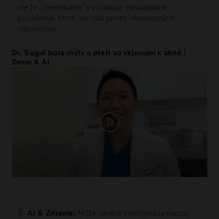
nie je „čiernobiela“ a vyžaduje individuálne
posúdenie, ktoré ide nad rámec všeobecných
odporúčaní.
Dr. Sugai búra mýty o pleti so sklonom k akné |
Derm & AI
Play video
🩺
AI & Zdravie:
Môže umelá inteligencia naozaj