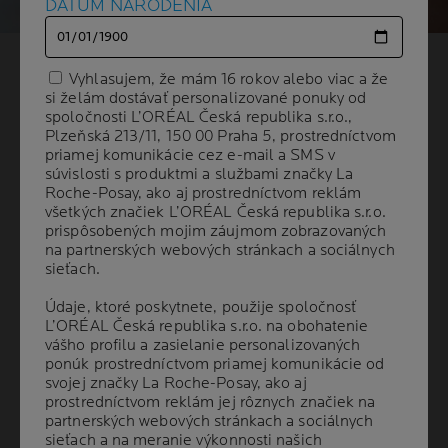
DÁTUM NARODENIA
DÁTUM NARODENIA
AKO SA ZBAVIŤ
Vyhlasujem, že mám 16 rokov alebo viac a že
Vyhlasujem, že mám 16 rokov alebo viac a že
si želám dostávať personalizované ponuky od
si želám dostávať personalizované ponuky od
AKNÉ A PUPIENKOV
?
spoločnosti L’ORÉAL Česká republika s.r.o.,
spoločnosti L’ORÉAL Česká republika s.r.o.,
Plzeňská 213/11, 150 00 Praha 5, prostredníctvom
Plzeňská 213/11, 150 00 Praha 5, prostredníctvom
priamej komunikácie cez e-mail a SMS v
priamej komunikácie cez e-mail a SMS v
súvislosti s produktmi a službami značky La
súvislosti s produktmi a službami značky La
4 min. čítania
| 10 marca 2026
Roche-Posay, ako aj prostredníctvom reklám
Roche-Posay, ako aj prostredníctvom reklám
všetkých značiek L’ORÉAL Česká republika s.r.o.
všetkých značiek L’ORÉAL Česká republika s.r.o.
Akné a nedokonalosti pleti
postihujú ľudí všetkých
prispôsobených mojim záujmom zobrazovaných
prispôsobených mojim záujmom zobrazovaných
vekových kategórií. Aby bola starostlivosť o akné – na
na partnerských webových stránkach a sociálnych
na partnerských webových stránkach a sociálnych
tvári aj na tele – účinná, je dôležité pochopiť, prečo
sieťach.
sieťach.
akné a pupienky vznikajú. V tomto článku sa zameriame
Údaje, ktoré poskytnete, použije spoločnosť
Údaje, ktoré poskytnete, použije spoločnosť
na hlavné príčiny vzniku akné, vysvetlíme si, aké typy
L’ORÉAL Česká republika s.r.o. na obohatenie
L’ORÉAL Česká republika s.r.o. na obohatenie
akné existujú, a predstavíme možnosti cielenej
vášho profilu a zasielanie personalizovaných
vášho profilu a zasielanie personalizovaných
starostlivosti. Zistíte tiež, ako si zostaviť každodennú
ponúk prostredníctvom priamej komunikácie od
ponúk prostredníctvom priamej komunikácie od
svojej značky La Roche-Posay, ako aj
svojej značky La Roche-Posay, ako aj
rutinu starostlivosti, ktorá pomôže pleti so sklonom k
prostredníctvom reklám jej rôznych značiek na
prostredníctvom reklám jej rôznych značiek na
akné nájsť znovu rovnováhu.
partnerských webových stránkach a sociálnych
partnerských webových stránkach a sociálnych
sieťach a na meranie výkonnosti našich
sieťach a na meranie výkonnosti našich