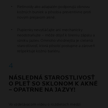
Retinoidy ako adapalén podporujú obnovu
kožných buniek a pôsobia preventívne proti
novým prejavom akné.
Pupienky nevytláčajte ani mechanicky
neodstraňujte – môže dôjsť k šíreniu zápalu a
vzniku jaziev. Omnoho vhodnejšia je cielená
starostlivosť, ktorá pôsobí postupne a zároveň
rešpektuje kožnú bariéru.
NÁSLEDNÁ STAROSTLIVOSŤ
O PLEŤ SO SKLONOM K AKNÉ
– OPATRNE NA JAZVY!
Vo vzdelávacom videu o rozdieloch medzi