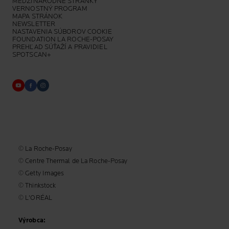
MEDZINÁRODNÉ STRÁNKY
VERNOSTNÝ PROGRAM
MAPA STRÁNOK
NEWSLETTER
NASTAVENIA SÚBOROV COOKIE
FOUNDATION LA ROCHE-POSAY
PREHĽAD SÚŤAŽÍ A PRAVIDIEL
SPOTSCAN+
© La Roche-Posay
© Centre Thermal de La Roche-Posay
© Getty Images
© Thinkstock
© L'ORÉAL
Výrobca: