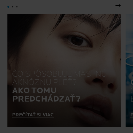
Ďalší p
ČO SPÔSOBUJE MASTNÚ
AKNÓZNU PLEŤ?
AKO TOMU
PREDCHÁDZAŤ?
PREČÍTAŤ SI VIAC
P