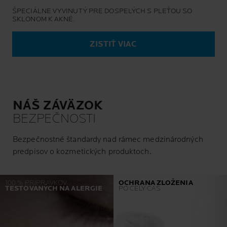
ŠPECIÁLNE VYVINUTÝ PRE DOSPELÝCH S PLEŤOU SO
SKLONOM K AKNÉ.
ZISTIŤ VIAC
NÁŠ ZÁVÄZOK
BEZPEČNOSTI
Bezpečnostné štandardy nad rámec medzinárodných
predpisov o kozmetických produktoch.
100 % PRÍPRAVKOV
OCHRANA ZLOŽENIA
TESTOVANÝCH NA ALERGIE
PO CELÝ ČAS