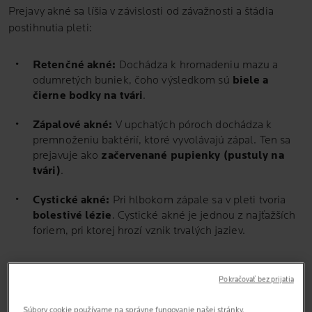
Prejavy akné sa líšia v závislosti od závažnosti a štádia
postihnutia pleti:
Retenčné akné:
Dochádza k hromadeniu mazu a
odumretých buniek, čoho výsledkom sú
biele a
čierne bodky na tvári
.
Zápalové akné:
V upchatých póroch dochádza k
premnoženiu baktérií, ktoré vyvolávajú zápal. Ten sa
prejavuje ako
začervenané pupienky (pustuly na
tvári)
.
Cystické akné:
Pri hlbokom zápale sa v pleti tvoria
bolestivé lézie
. Cystické akné je jednou z najťažších
foriem, pri ktorej hrozí vznik trvalých jaziev.
Podrobný rozbor jednotlivých foriem a návod, ako ich
Pokračovať bez prijatia
rozpoznať, nájdete v našom špecializovanom článku.
Súbory cookie používame na správne fungovanie našej stránky,