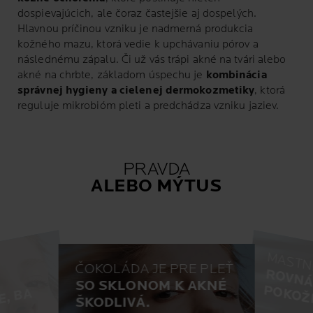
dospievajúcich, ale čoraz častejšie aj dospelých.
Hlavnou príčinou vzniku je nadmerná produkcia
kožného mazu, ktorá vedie k upchávaniu pórov a
následnému zápalu. Či už vás trápi akné na tvári alebo
akné na chrbte, základom úspechu je
kombinácia
správnej hygieny a cielenej dermokozmetiky
, ktorá
reguluje mikrobióm pleti a predchádza vzniku jaziev.
PRAVDA
ALEBO MÝTUS
MASTN
ČOKOLÁDA JE PRE PLEŤ
SO SKLONOM K AKNÉ
MÝT
I
N
E
P
O
M
Ô
Ž
E
T
,
B
A
N
A
O
P
A
ŠKODLIVÁ.
MÝTUS