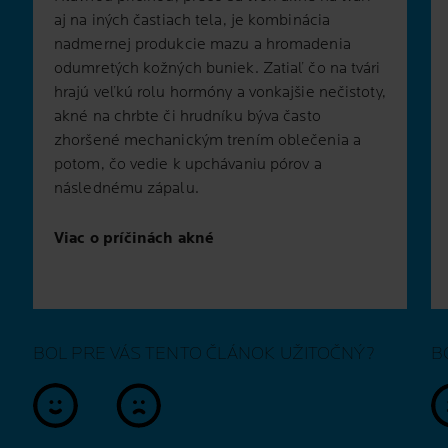
aj na iných častiach tela, je kombinácia
nadmernej produkcie mazu a hromadenia
odumretých kožných buniek. Zatiaľ čo na tvári
hrajú veľkú rolu hormóny a vonkajšie nečistoty,
akné na chrbte či hrudníku býva často
zhoršené mechanickým trením oblečenia a
potom, čo vedie k upchávaniu pórov a
následnému zápalu.
Viac o príčinách akné
BOL PRE VÁS TENTO ČLÁNOK UŽITOČNÝ?
B
áno
nie