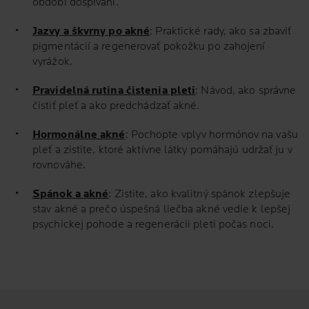
období dospívání.
Jazvy a škvrny po akné
: Praktické rady, ako sa zbaviť
pigmentácií a regenerovať pokožku po zahojení
vyrážok.
Pravidelná rutina čistenia pleti
: Návod, ako správne
čistiť pleť a ako predchádzať akné.
Hormonálne akné
: Pochopte vplyv hormónov na vašu
pleť a zistite, ktoré aktívne látky pomáhajú udržať ju v
rovnováhe.
Spánok a akné
: Zistite, ako kvalitný spánok zlepšuje
stav akné a prečo úspešná liečba akné vedie k lepšej
psychickej pohode a regenerácii pleti počas noci.