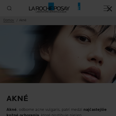
✕
Hlavn
Domov
Akné
AKNÉ
Akné
, odborne acne vulgaris, patrí medzi
najčastejšie
kožné ochorenia
, ktoré postihuje nielen