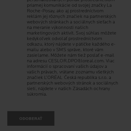
priamej komunikácie od svojej značky La
Roche-Posay, ako aj prostredníctvom
reklám jej rôznych značiek na partnerských
webových stránkach a sociálnych sieťach a
na meranie výkonnosti našich
marketingových aktivít. Svoj súhlas môžete
kedykoľvek odvolať prostredníctvom
odkazu, ktorý nájdete v pätičke každého e-
mailu alebo v SMS správe, ktoré vám
zasielame. Môžete nám tiež poslať e-mail
na adresu
CESLOR.DPO@loreal.com
. Viac
informácií o spracovaní vašich údajov a
vašich právach, vrátane zoznamu všetkých
značiek L’ORÉAL Česká republika s.r.o. a
partnerských webových stránok a sociálnych
sietí, nájdete v našich
Zásadách ochrany
súkromia
.
ODOBERAŤ