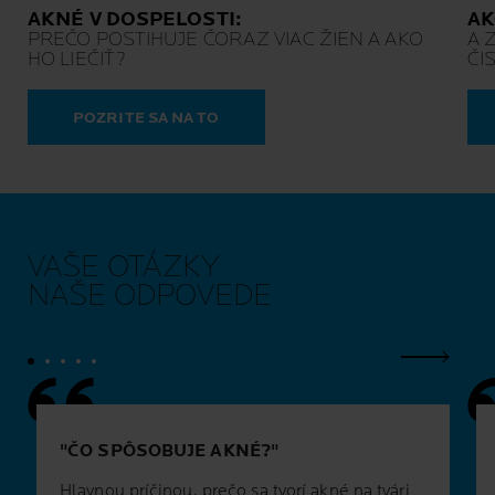
AKNÉ V DOSPELOSTI:
AK
PREČO POSTIHUJE ČORAZ VIAC ŽIEN A AKO
A 
HO LIEČIŤ?
ČI
POZRITE SA NA TO
VAŠE OTÁZKY
NAŠE ODPOVEDE
Ďalší pa
ČO SPÔSOBUJE AKNÉ?
Hlavnou príčinou, prečo sa tvorí akné na tvári