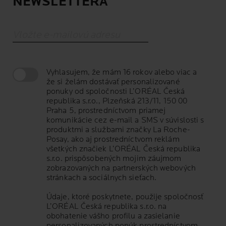
NEWSLETTERA
Vložte e-mailovú adresu
Vyhlasujem, že mám 16 rokov alebo viac a
že si želám dostávať personalizované
ponuky od spoločnosti L’ORÉAL Česká
republika s.r.o., Plzeňská 213/11, 150 00
Praha 5, prostredníctvom priamej
komunikácie cez e-mail a SMS v súvislosti s
produktmi a službami značky La Roche-
Posay, ako aj prostredníctvom reklám
všetkých značiek L’ORÉAL Česká republika
s.r.o. prispôsobených mojim záujmom
zobrazovaných na partnerských webových
stránkach a sociálnych sieťach.
Údaje, ktoré poskytnete, použije spoločnosť
L’ORÉAL Česká republika s.r.o. na
obohatenie vášho profilu a zasielanie
personalizovaných ponúk prostredníctvom