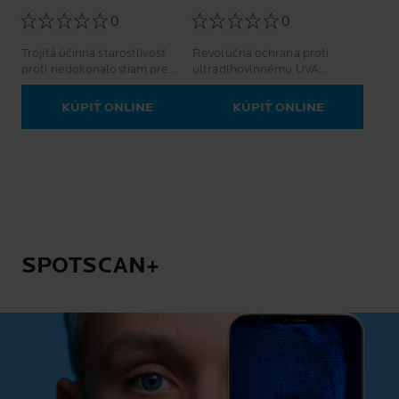
NEDOKONALOSTIAM
SPF50+
0
0
Trojitá účinná starostlivosť
Revolučná ochrana proti
proti nedokonalostiam pre
ultradlhovlnnému UVA
mastnú pleť so sklonom k
žiareniu.
akné, založená na vedeckých
KÚPIŤ ONLINE
KÚPIŤ ONLINE
poznatkoch o mikrobióme.
SPOTSCAN+