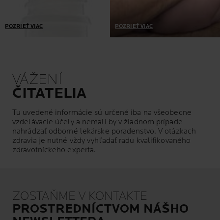
POZRIEŤ VIAC
POZRIEŤ VIAC
Naše prípravky, vyvinuté
Tolerancia našich prípravkov
v spolupráci s dermatológmi
je overená na najcitlivejšej
a toxikológmi, obsahujú iba
pleti: reaktívnej, alergickej,
nevyhnutné ingrediencie v
so sklonom k akné,
VÁŽENÍ
správnej účinnej dávke.
atopickej, poškodenej alebo
oslabenej liečbou rakoviny.
ČITATELIA
Tu uvedené informácie sú určené iba na všeobecne
vzdelávacie účely a nemali by v žiadnom prípade
nahrádzať odborné lekárske poradenstvo. V otázkach
zdravia je nutné vždy vyhľadať radu kvalifikovaného
zdravotníckeho experta.
ZOSTAŇME V KONTAKTE
PROSTREDNÍCTVOM NÁŠHO