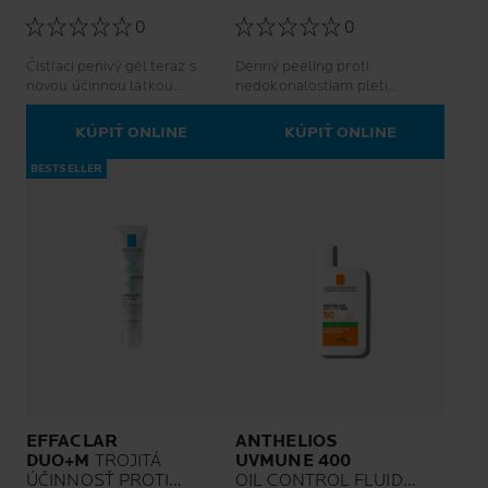
0
0
Čistiaci penivý gél teraz s
Denný peeling proti
novou účinnou látkou
nedokonalostiam pleti
Phylobioma, vyvinutou na
Zmierňuje pretrvávajúce
základe vedeckých poznatkov
nedokonalosti pleti Pre pleť
KÚPIŤ ONLINE
KÚPIŤ ONLINE
o kožnom mikrobióme.
so sklonom k akné dospelých
Vyrovnáva pH pokožky.
BESTSELLER
EFFACLAR
ANTHELIOS
DUO+M
TROJITÁ
UVMUNE 400
ÚČINNOSŤ PROTI
OIL CONTROL FLUID