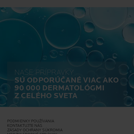
NAŠE PRÍPRAVKY
SÚ ODPORÚČANÉ VIAC AKO
90 000 DERMATOLÓGMI
Z CELÉHO SVETA
PODMIENKY POUŽÍVANIA
KONTAKTUJTE NÁS
ZÁSADY OCHRANY SÚKROMIA