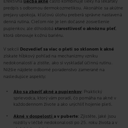
Efektívna
liečba akné
často kombinuje lieky na lekársky
predpis s odbornou dermokozmetikou. Akonáhle sa akútne
prejavy upokoja, kľúčovú úlohu preberá správne nastavená
denná rutina. Cieľom nie je len dočasné zosvetlenie
pupienkov, ale dlhodobá
starostlivosť o aknóznu pleť
,
ktorá obnovuje kožnú bariéru.
V sekcii
Dozvedieť sa viac o pleti so sklonom k akné
získate hĺbkový pohľad na mechanizmy vzniku
nedokonalostí a zistíte, ako si vyskladať účinnú rutinu.
Nižšie nájdete odborné poradenstvo zamerané na
nasledujúce aspekty:
Ako sa zbaviť akné a pupienkov
: Praktický
sprievodca, ktorý vám poradí, čo pomáha na akné v
každodennom živote a ako urýchliť hojenie pleti.
Akné v dospelosti
a v puberte
: Zjistěte, jaké jsou
rozdíly v léčbě nedokonalostí po 25. roku života a v