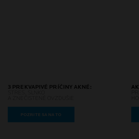
3 PREKVAPIVÉ PRÍČINY AKNÉ:
AK
STRES, SLNKO
PR
A ZNEČISTENÉ OVZDUŠIE
HO
POZRITE SA NA TO