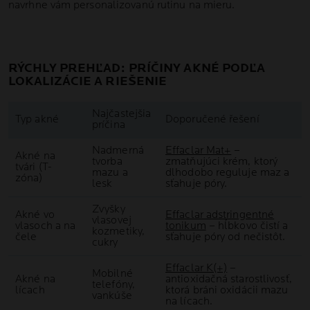
navrhne vám personalizovanú rutinu na mieru.
RÝCHLY PREHĽAD: PRÍČINY AKNÉ PODĽA
LOKALIZÁCIE A RIEŠENIE
Najčastejšia
Typ akné
Doporučené řešení
príčina
Nadmerná
Effaclar Mat+
–
Akné na
tvorba
zmatňujúci krém, ktorý
tvári (T-
mazu a
dlhodobo reguluje maz a
zóna)
lesk
sťahuje póry.
Zvyšky
Akné vo
Effaclar adstringentné
vlasovej
vlasoch a na
tonikum
– hĺbkovo čistí a
kozmetiky,
čele
sťahuje póry od nečistôt.
cukry
Effaclar K(+)
–
Mobilné
Akné na
antioxidačná starostlivosť,
telefóny,
lícach
ktorá bráni oxidácii mazu
vankúše
na lícach.