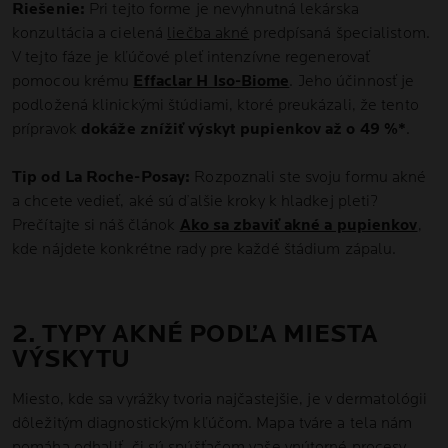
Riešenie:
Pri tejto forme je nevyhnutná lekárska
konzultácia a cielená
liečba akné
predpísaná špecialistom.
V tejto fáze je kľúčové pleť intenzívne regenerovať
pomocou krému
Effaclar H Iso-Biome
. Jeho účinnosť je
podložená klinickými štúdiami, ktoré preukázali, že tento
prípravok
dokáže znížiť výskyt pupienkov až o 49 %*
.
Tip od La Roche-Posay:
Rozpoznali ste svoju formu akné
a chcete vedieť, aké sú ďalšie kroky k hladkej pleti?
Prečítajte si náš článok
Ako sa zbaviť akné a pupienkov
,
kde nájdete konkrétne rady pre každé štádium zápalu.
2. TYPY AKNÉ PODĽA MIESTA
VÝSKYTU
Miesto, kde sa vyrážky tvoria najčastejšie, je v dermatológii
dôležitým diagnostickým kľúčom. Mapa tváre a tela nám
pomáha odhaliť, či sú spúšťačom vaše vnútorné procesy,