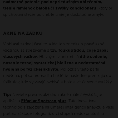
nadmerné potenie pod nepriedušným oblečením,
trenie ramienok batoha či zvyšky kondicionéru
, ktorý pri
sprchovaní stečie po chrbte a nie je dostatočne zmytý.
AKNÉ NA ZADKU
V oblasti zadnej časti tela ide len zriedka o pravé akné;
väčšinou sa stretávame s
tzv. folikulitídou, čo je zápal
vlasových vačkov
. Hlavnými vinníkmi sú
dlhé sedenie,
nosenie tesnej syntetickej bielizne a nedostatočná
hygiena po fyzickej aktivite
. Pokožka v tejto partii
nedýcha, pot sa hromadí a baktérie následne prenikajú do
folikulov, kde vytvárajú svrbivé a bolestivé červené vyrážky.
Tip:
Neviete presne, aký druh akné máte? Vyskúšajte
aplikáciu
Effaclar Spotscan plus
. Táto inovatívna
technológia založená na umelej inteligencii analyzuje vašu
pleť na základe fotografií, určí stupeň nedokonalostí a