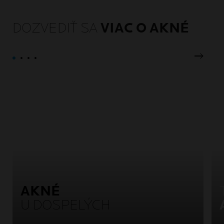
DOZVEDIŤ SA
VIAC O AKNÉ
Ďalší p
AKNÉ
U DOSPELÝCH