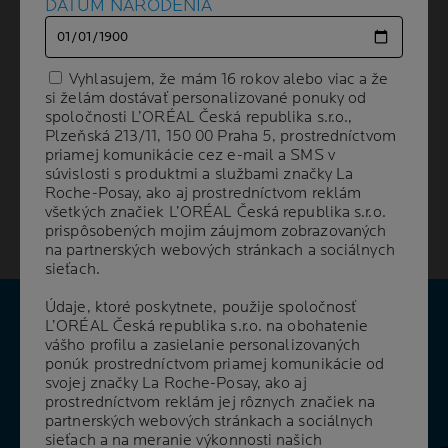
DÁTUM NARODENIA
DÁTUM NARODENIA
jednotky
– systému, ktorý spája vlasový folikul s
mazovou žľazou – a vyžaduje si cielený dermatologický
prístup. [1] Pochopenie toho, s akým konkrétnym typom
Vyhlasujem, že mám 16 rokov alebo viac a že
Vyhlasujem, že mám 16 rokov alebo viac a že
akné bojujete, je úplným základom úspechu, pretože
si želám dostávať personalizované ponuky od
si želám dostávať personalizované ponuky od
nesprávne zvolená starostlivosť môže stav pleti
spoločnosti L’ORÉAL Česká republika s.r.o.,
spoločnosti L’ORÉAL Česká republika s.r.o.,
dramaticky zhoršiť.
Plzeňská 213/11, 150 00 Praha 5, prostredníctvom
Plzeňská 213/11, 150 00 Praha 5, prostredníctvom
priamej komunikácie cez e-mail a SMS v
priamej komunikácie cez e-mail a SMS v
V tomto sprievodcovi podrobne analyzujeme
súvislosti s produktmi a službami značky La
súvislosti s produktmi a službami značky La
Roche-Posay, ako aj prostredníctvom reklám
Roche-Posay, ako aj prostredníctvom reklám
klasifikáciu akné podľa veku, prejavov, vonkajších
všetkých značiek L’ORÉAL Česká republika s.r.o.
všetkých značiek L’ORÉAL Česká republika s.r.o.
vplyvov aj miesta výskytu
, aby ste získali jasnú
prispôsobených mojim záujmom zobrazovaných
prispôsobených mojim záujmom zobrazovaných
predstavu o potrebách svojej pokožky.
na partnerských webových stránkach a sociálnych
na partnerských webových stránkach a sociálnych
sieťach.
sieťach.
Údaje, ktoré poskytnete, použije spoločnosť
Údaje, ktoré poskytnete, použije spoločnosť
L’ORÉAL Česká republika s.r.o. na obohatenie
L’ORÉAL Česká republika s.r.o. na obohatenie
VAŠE OTÁZKY
vášho profilu a zasielanie personalizovaných
vášho profilu a zasielanie personalizovaných
NAŠE ODPOVEDE
ponúk prostredníctvom priamej komunikácie od
ponúk prostredníctvom priamej komunikácie od
svojej značky La Roche-Posay, ako aj
svojej značky La Roche-Posay, ako aj
prostredníctvom reklám jej rôznych značiek na
prostredníctvom reklám jej rôznych značiek na
partnerských webových stránkach a sociálnych
partnerských webových stránkach a sociálnych
Ďalší pa
sieťach a na meranie výkonnosti našich
sieťach a na meranie výkonnosti našich