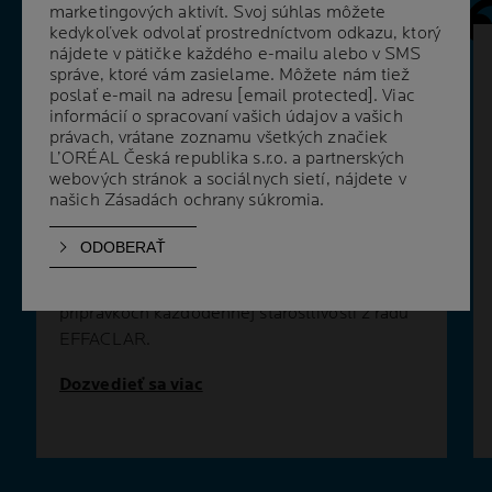
marketingových aktivít. Svoj súhlas môžete
marketingových aktivít. Svoj súhlas môžete
kedykoľvek odvolať prostredníctvom odkazu, ktorý
kedykoľvek odvolať prostredníctvom odkazu, ktorý
nájdete v pätičke každého e-mailu alebo v SMS
nájdete v pätičke každého e-mailu alebo v SMS
AKO SA MÔŽEM ZBAVIŤ JAZIEV PO
správe, ktoré vám zasielame. Môžete nám tiež
správe, ktoré vám zasielame. Môžete nám tiež
AKNÉ?
poslať e-mail na adresu
poslať e-mail na adresu
[email protected]
[email protected]
. Viac
. Viac
informácií o spracovaní vašich údajov a vašich
informácií o spracovaní vašich údajov a vašich
Jazvy po akné sa ťažko liečia. Môžu pomôcť
právach, vrátane zoznamu všetkých značiek
právach, vrátane zoznamu všetkých značiek
niektoré dermatologické zákroky, ako je
L’ORÉAL Česká republika s.r.o. a partnerských
L’ORÉAL Česká republika s.r.o. a partnerských
webových stránok a sociálnych sietí, nájdete v
webových stránok a sociálnych sietí, nájdete v
mikrodermabrázia, chemický peeling, laser a
našich
našich
Zásadách ochrany súkromia
Zásadách ochrany súkromia
.
.
mezoterapia. V ideálnom prípade by sa malo
zabrániť tvorbe jaziev po akné hlavne vhodnou
medikáciou, ako sú antibiotiká alebo
izotretinoín. Informujte sa u lekárnika o
prípravkoch každodennej starostlivosti z radu
EFFACLAR.
Dozvedieť sa viac