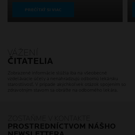
PREČÍTAŤ SI VIAC
VÁŽENÍ
ČITATELIA
Zobrazené informácie slúžia iba na všeobecné
vzdelávacie účely a nenahradzujú odbornú lekársku
starostlivosť. V prípade akýchkoľvek otázok spojením so
zdravotným stavom sa obráťte na odborného lekára.
ZOSTAŇME V KONTAKTE
PROSTREDNÍCTVOM NÁŠHO
NEWSLETTERA