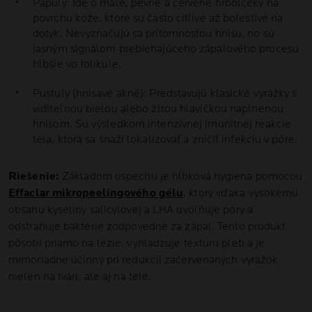
Papuly: Ide o malé, pevné a červené hrbolčeky na
povrchu kože, ktoré sú často citlivé až bolestivé na
dotyk. Nevyznačujú sa prítomnosťou hnisu, no sú
jasným signálom prebiehajúceho zápalového procesu
hlbšie vo folikule.
Pustuly (hnisavé akné): Predstavujú klasické vyrážky s
viditeľnou bielou alebo žltou hlavičkou naplnenou
hnisom. Sú výsledkom intenzívnej imunitnej reakcie
tela, ktorá sa snaží lokalizovať a zničiť infekciu v póre.
Riešenie:
Základom úspechu je hĺbková hygiena pomocou
Effaclar mikropeelingového gélu
, ktorý vďaka vysokému
obsahu kyseliny salicylovej a LHA uvoľňuje póry a
odstraňuje baktérie zodpovedné za zápal. Tento produkt
pôsobí priamo na lézie, vyhladzuje textúru pleti a je
mimoriadne účinný pri redukcii začervenaných vyrážok
nielen na tvári, ale aj na tele.