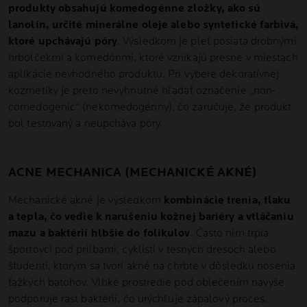
produkty obsahujú komedogénne zložky, ako sú
lanolín, určité minerálne oleje alebo syntetické farbivá,
ktoré upchávajú póry
. Výsledkom je pleť posiata drobnými
hrbolčekmi a komedónmi, ktoré vznikajú presne v miestach
aplikácie nevhodného produktu. Pri výbere dekoratívnej
kozmetiky je preto nevyhnutné hľadať označenie „non-
comedogenic“ (nekomedogénny), čo zaručuje, že produkt
bol testovaný a neupcháva póry.
ACNE MECHANICA (MECHANICKÉ AKNÉ)
Mechanické akné je výsledkom
kombinácie trenia, tlaku
a tepla, čo vedie k narušeniu kožnej bariéry a vtláčaniu
mazu a baktérií hlbšie do folikulov
. Často ním trpia
športovci pod prilbami, cyklisti v tesných dresoch alebo
študenti, ktorým sa tvorí akné na chrbte v dôsledku nosenia
ťažkých batohov. Vlhké prostredie pod oblečením navyše
podporuje rast baktérií, čo urýchľuje zápalový proces.