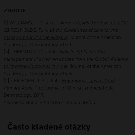
ZDROJE
[1] WILLIAMS, H. C. a kol.:
Acne vulgaris
. The Lancet. 2012.
[2] REYNOLDS, R. V. a kol.:
Guidelines of care for the
management of acne vulgaris
. Journal of the American
Academy of Dermatology. 2024.
[3] THIBOUTOT, D. a kol.:
New insights into the
management of acne: An update from the Global Alliance
to Improve Outcomes in Acne
. Journal of the American
Academy of Dermatology. 2009.
[4] ZEICHNER, J. A. a kol.:
Emerging Issues in Adult
Female Acne
. The Journal of Clinical and Aesthetic
Dermatology. 2017.
* Klinická štúdia – 54 žien s citlivou pleťou.
Často kladené otázky