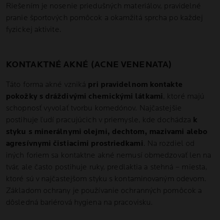
Riešením je nosenie priedušných materiálov, pravidelné
pranie športových pomôcok a okamžitá sprcha po každej
fyzickej aktivite.
KONTAKTNÉ AKNÉ (ACNE VENENATA)
Táto forma akné vzniká
pri pravidelnom kontakte
pokožky s dráždivými chemickými látkami
, ktoré majú
schopnosť vyvolať tvorbu komedónov. Najčastejšie
postihuje ľudí pracujúcich v priemysle, kde dochádza
k
styku s minerálnymi olejmi, dechtom, mazivami alebo
agresívnymi čistiacimi prostriedkami
. Na rozdiel od
iných foriem sa kontaktne akné nemusí obmedzovať len na
tvár, ale často postihuje ruky, predlaktia a stehná – miesta,
ktoré sú v najčastejšom styku s kontaminovaným odevom.
Základom ochrany je používanie ochranných pomôcok a
dôsledná bariérová hygiena na pracovisku.