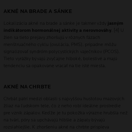
AKNÉ NA BRADE A SÁNKE
Lokalizácia akné na brade a sánke je takmer vždy
jasným
indikátorom hormonálnej aktivity a nerovnováhy
. [4] U
žien sa tieto prejavy zhoršujú v rôznych fázach
menštruačného cyklu (ovulácia, PMS), prípadne môžu
signalizovať syndróm polycystických vaječníkov (PCOS).
Tieto vyrážky bývajú zvyčajne hlboké, bolestivé a majú
tendenciu sa opakovane vracať na tie isté miesta.
AKNÉ NA CHRBTE
Chrbát patrí medzi oblasti s najvyššou hustotou mazových
žliaz na ľudskom tele, čo z neho robí ideálne prostredie
pre vznik zápalov. Keďže je tu pokožka výrazne hrubšia než
na tvári, póry sa upchávajú hlbšie a zápaly bývajú
rozsiahlejšie. K zhoršeniu akné na chrbte prispieva