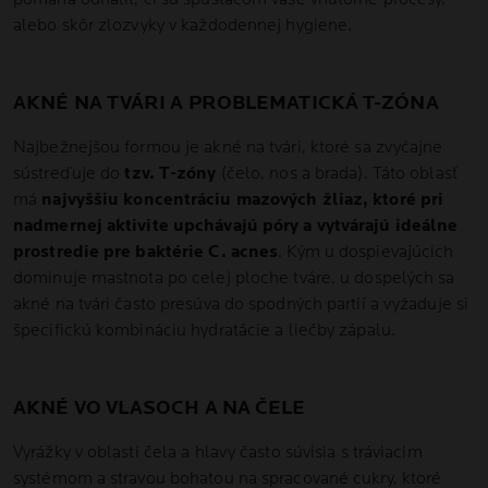
alebo skôr zlozvyky v každodennej hygiene.
AKNÉ NA TVÁRI A PROBLEMATICKÁ T-ZÓNA
Najbežnejšou formou je akné na tvári, ktoré sa zvyčajne
sústreďuje do
tzv. T-zóny
(čelo, nos a brada). Táto oblasť
má
najvyššiu koncentráciu mazových žliaz, ktoré pri
nadmernej aktivite upchávajú póry a vytvárajú ideálne
prostredie pre baktérie C. acnes
. Kým u dospievajúcich
dominuje mastnota po celej ploche tváre, u dospelých sa
akné na tvári často presúva do spodných partií a vyžaduje si
špecifickú kombináciu hydratácie a liečby zápalu.
AKNÉ VO VLASOCH A NA ČELE
Vyrážky v oblasti čela a hlavy často súvisia s tráviacim
systémom a stravou bohatou na spracované cukry, ktoré