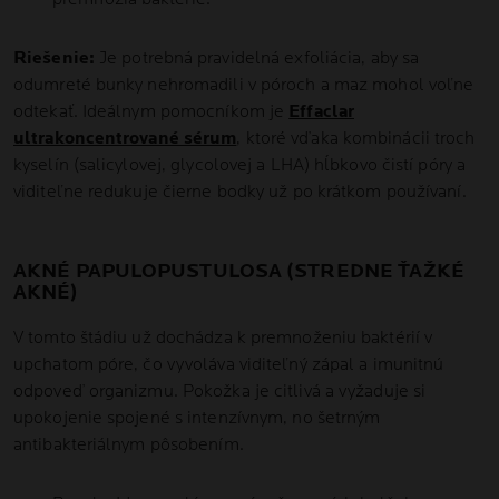
Riešenie:
Je potrebná pravidelná exfoliácia, aby sa
odumreté bunky nehromadili v póroch a maz mohol voľne
odtekať. Ideálnym pomocníkom je
Effaclar
ultrakoncentrované sérum
, ktoré vďaka kombinácii troch
kyselín (salicylovej, glycolovej a LHA) hĺbkovo čistí póry a
viditeľne redukuje čierne bodky už po krátkom používaní.
AKNÉ PAPULOPUSTULOSA (STREDNE ŤAŽKÉ
AKNÉ)
V tomto štádiu už dochádza k premnoženiu baktérií v
upchatom póre, čo vyvoláva viditeľný zápal a imunitnú
odpoveď organizmu. Pokožka je citlivá a vyžaduje si
upokojenie spojené s intenzívnym, no šetrným
antibakteriálnym pôsobením.