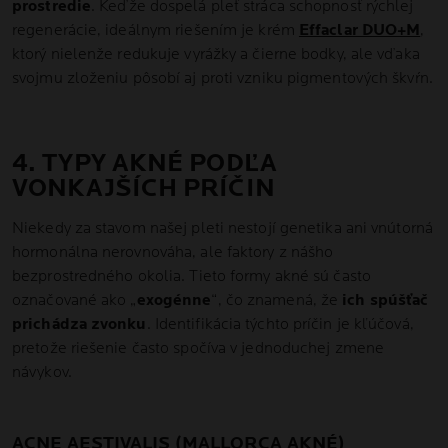
prostredie
. Keďže dospelá pleť stráca schopnosť rýchlej
regenerácie, ideálnym riešením je krém
Effaclar DUO+M
,
ktorý nielenže redukuje vyrážky a čierne bodky, ale vďaka
svojmu zloženiu pôsobí aj proti vzniku pigmentových škvŕn.
4. TYPY AKNÉ PODĽA
VONKAJŠÍCH PRÍČIN
Niekedy za stavom našej pleti nestojí genetika ani vnútorná
hormonálna nerovnováha, ale faktory z nášho
bezprostredného okolia. Tieto formy akné sú často
označované ako „
exogénne
“, čo znamená, že
ich spúšťač
prichádza zvonku
. Identifikácia týchto príčin je kľúčová,
pretože riešenie často spočíva v jednoduchej zmene
návykov.
ACNE AESTIVALIS (MALLORCA AKNÉ)