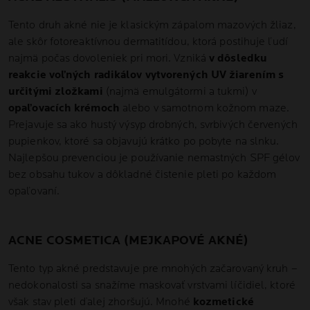
Tento druh akné nie je klasickým zápalom mazových žliaz,
ale skôr fotoreaktívnou dermatitídou, ktorá postihuje ľudí
najmä počas dovoleniek pri mori. Vzniká
v dôsledku
reakcie voľných radikálov vytvorených UV žiarením s
určitými zložkami
(najmä emulgátormi a tukmi) v
opaľovacích krémoch
alebo v samotnom kožnom maze.
Prejavuje sa ako hustý výsyp drobných, svrbivých červených
pupienkov, ktoré sa objavujú krátko po pobyte na slnku.
Najlepšou prevenciou je používanie nemastných SPF gélov
bez obsahu tukov a dôkladné čistenie pleti po každom
opaľovaní.
ACNE COSMETICA (MEJKAPOVÉ AKNÉ)
Tento typ akné predstavuje pre mnohých začarovaný kruh –
nedokonalosti sa snažíme maskovať vrstvami líčidiel, ktoré
však stav pleti ďalej zhoršujú. Mnohé
kozmetické