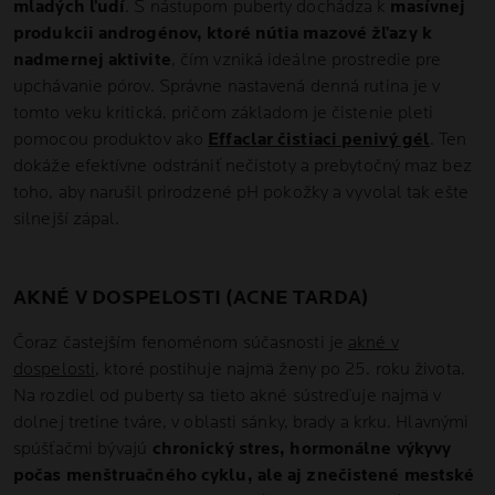
mladých ľudí
. S nástupom puberty dochádza k
masívnej
produkcii androgénov, ktoré nútia mazové žľazy k
nadmernej aktivite
, čím vzniká ideálne prostredie pre
upchávanie pórov. Správne nastavená denná rutina je v
tomto veku kritická, pričom základom je čistenie pleti
pomocou produktov ako
Effaclar čistiaci penivý gél
. Ten
dokáže efektívne odstrániť nečistoty a prebytočný maz bez
toho, aby narušil prirodzené pH pokožky a vyvolal tak ešte
silnejší zápal.
AKNÉ V DOSPELOSTI (ACNE TARDA)
Čoraz častejším fenoménom súčasnosti je
akné v
dospelosti
, ktoré postihuje najmä ženy po 25. roku života.
Na rozdiel od puberty sa tieto akné sústreďuje najmä v
dolnej tretine tváre, v oblasti sánky, brady a krku. Hlavnými
spúšťačmi bývajú
chronický stres, hormonálne výkyvy
počas menštruačného cyklu, ale aj znečistené mestské