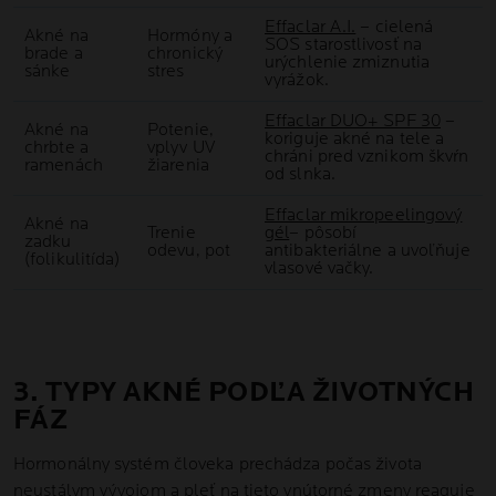
Effaclar A.I.
– cielená
Akné na
Hormóny a
SOS starostlivosť na
brade a
chronický
urýchlenie zmiznutia
sánke
stres
vyrážok.
Effaclar DUO+ SPF 30
–
Akné na
Potenie,
koriguje akné na tele a
chrbte a
vplyv UV
chráni pred vznikom škvŕn
ramenách
žiarenia
od slnka.
Effaclar mikropeelingový
Akné na
Trenie
gél
– pôsobí
zadku
odevu, pot
antibakteriálne a uvoľňuje
(folikulitída)
vlasové vačky.
3. TYPY AKNÉ PODĽA ŽIVOTNÝCH
FÁZ
Hormonálny systém človeka prechádza počas života
neustálym vývojom a pleť na tieto vnútorné zmeny reaguje