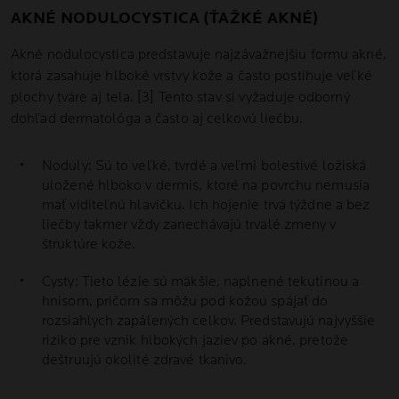
AKNÉ NODULOCYSTICA (ŤAŽKÉ AKNÉ)
Akné nodulocystica predstavuje najzávažnejšiu formu akné,
ktorá zasahuje hlboké vrstvy kože a často postihuje veľké
plochy tváre aj tela. [3] Tento stav si vyžaduje odborný
dohľad dermatológa a často aj celkovú liečbu.
Noduly: Sú to veľké, tvrdé a veľmi bolestivé ložiská
uložené hlboko v dermis, ktoré na povrchu nemusia
mať viditeľnú hlavičku. Ich hojenie trvá týždne a bez
liečby takmer vždy zanechávajú trvalé zmeny v
štruktúre kože.
Cysty: Tieto lézie sú mäkšie, naplnené tekutinou a
hnisom, pričom sa môžu pod kožou spájať do
rozsiahlych zapálených celkov. Predstavujú najvyššie
riziko pre vznik hlbokých jaziev po akné, pretože
deštruujú okolité zdravé tkanivo.