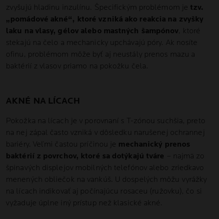
zvyšujú hladinu inzulínu. Špecifickým problémom je
tzv.
„pomádové akné“, ktoré vzniká ako reakcia na zvyšky
laku na vlasy, gélov alebo mastných šampónov
, ktoré
stekajú na čelo a mechanicky upchávajú póry. Ak nosíte
ofinu, problémom môže byť aj neustály prenos mazu a
baktérií z vlasov priamo na pokožku čela.
AKNÉ NA LÍCACH
Pokožka na lícach je v porovnaní s T-zónou suchšia, preto
na nej zápal často vzniká v dôsledku narušenej ochrannej
bariéry. Veľmi častou príčinou je
mechanický prenos
baktérií z povrchov, ktoré sa dotýkajú tváre
– najmä zo
špinavých displejov mobilných telefónov alebo zriedkavo
menených obliečok na vankúš. U dospelých môžu vyrážky
na lícach indikovať aj počínajúcu rosaceu (ružovku), čo si
vyžaduje úplne iný prístup než klasické akné.