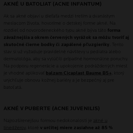
AKNÉ U BATOLIAT (ACNE INFANTUM)
Ak sa akné objaví u dieťaťa medzi tretím a dvanástym
mesiacom života, hovoríme o detskej forme akné. Na
rozdiel od novorodeneckého typu akné býva táto
forma
závažnejšia a okrem červených vyrážok sa môžu tvoriť aj
skutočné čierne bodky či zapálené pľuzgieriky
. Tento
stav si už vyžaduje pravidelné návštevy u pediatra alebo
dermatológa, aby sa vylúčili prípadné hormonálne poruchy.
Na podporu regenerácie a upokojenie podráždených miest
je vhodné aplikovať
balzam Cicaplast Baume B5+
, ktorý
urýchľuje obnovu kožnej bariéry a je bezpečný aj pre
batoľatá.
AKNÉ V PUBERTE (ACNE JUVENILIS)
Najrozšírenejšou formou nedokonalostí je
akné u
tínedžerov
, ktoré
v určitej miere zasiahne až 85 %