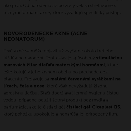
ako prvá. Od narodenia až po zrelý vek sa stretávame s
rôznymi formami akné, ktoré vyžadujú špecifický prístup.
NOVORODENECKÉ AKNÉ (ACNE
NEONATORUM)
Prvé akné sa môže objaviť už zvyčajne okolo tretieho
týždňa po narodení. Tento stav je spôsobený
stimuláciou
mazových žliaz dieťaťa materskými hormónmi
, ktoré
ešte kolujú v jeho krvnom obehu po prechode cez
placentu. Prejavuje sa
malými červenými vyrážkami na
lícach, čele a nose
, ktoré však nevyžadujú žiadnu
agresívnu liečbu. Stačí dodržiavať jemnú hygienu čistou
vodou, prípadne použiť šetrný produkt bez mydla a
parfumácie, ako je čistiaci gél
čistiaci gél Cicaplast B5
,
ktorý pokožku upokojuje a nenarúša jej prirodzený film.