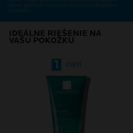
látkami garantujú maximálnu toleranciu s dlhodobou
účinnosťou.
IDEÁLNE RIEŠENIE NA
VAŠU POKOŽKU
1
ČISTÍ