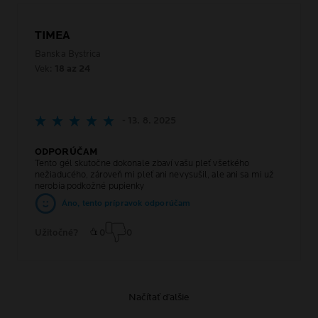
TIMEA
Banska Bystrica
Vek:
18 az 24
- 13. 8. 2025
ODPORÚČAM
Tento gél skutočne dokonale zbaví vašu pleť všetkého
nežiaducého, zároveň mi pleť ani nevysušil, ale ani sa mi už
nerobia podkožné pupienky
Áno, tento prípravok odporúčam
Užitočné?
0
0
Načítať ďalšie