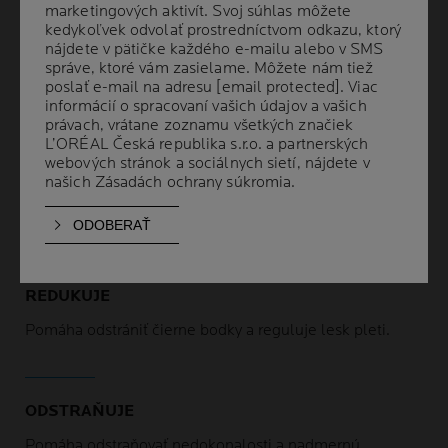
marketingových aktivít. Svoj súhlas môžete
marketingových aktivít. Svoj súhlas môžete
predchádzať ich opätovnému výskytu.
kedykoľvek odvolať prostredníctvom odkazu, ktorý
kedykoľvek odvolať prostredníctvom odkazu, ktorý
nájdete v pätičke každého e-mailu alebo v SMS
nájdete v pätičke každého e-mailu alebo v SMS
Pomáha odstrániť odumreté kožné bunky bez
správe, ktoré vám zasielame. Môžete nám tiež
správe, ktoré vám zasielame. Môžete nám tiež
podráždenia pleti.
poslať e-mail na adresu
poslať e-mail na adresu
[email protected]
[email protected]
. Viac
. Viac
informácií o spracovaní vašich údajov a vašich
informácií o spracovaní vašich údajov a vašich
právach, vrátane zoznamu všetkých značiek
právach, vrátane zoznamu všetkých značiek
L’ORÉAL Česká republika s.r.o. a partnerských
L’ORÉAL Česká republika s.r.o. a partnerských
webových stránok a sociálnych sietí, nájdete v
webových stránok a sociálnych sietí, nájdete v
našich
našich
Zásadách ochrany súkromia
Zásadách ochrany súkromia
.
.
PREUKÁZANÉ BENEFITY
REDUKUJE
Pomáha odstrániť čierne bodky a reguluje lesk pleti.
ODSTRAŇUJE
Pomáha odstraňovať nedokonalosti a nadmernú