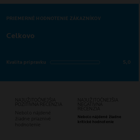
PRIEMERNÉ HODNOTENIE ZÁKAZNÍKOV
Celkovo
5,0 out of 5 stars
Kvalita prípravku
5,0
5,0 out of 5 stars
NAJUŽITOČNEJŠIA
NAJUŽITOČNEJŠIA
POZITÍVNA RECENZIA
NEGATÍVNA
RECENZIA
Nebolo nájdené
Nebolo nájdené žiadne
žiadne priaznivé
kritické hodnotenie
hodnotenie