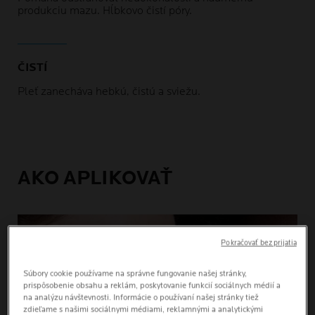
produkciu mazu. Hĺbkovo čistí póry.
ČISTÍ
Pleť zanecháva hebkú, čistú a sviežu.
AKO APLIKOVAŤ
Pokračovať bez prijatia
Súbory cookie používame na správne fungovanie našej stránky,
prispôsobenie obsahu a reklám, poskytovanie funkcií sociálnych médií a
na analýzu návštevnosti. Informácie o používaní našej stránky tiež
zdieľame s našimi sociálnymi médiami, reklamnými a analytickými