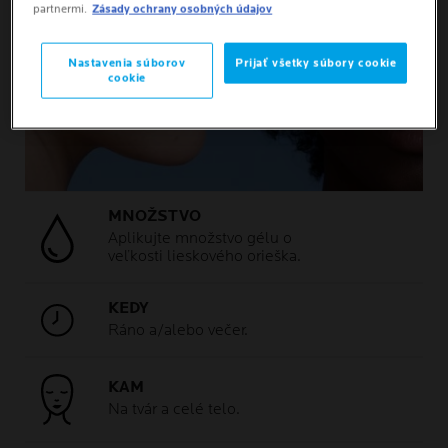
partnermi.
Zásady ochrany osobných údajov
Nastavenia súborov
Prijať všetky súbory cookie
cookie
MNOŽSTVO
Aplikujte množstvo gélu o
veľkosti lieskového orieška.
KEDY
Ráno a/alebo večer.
KAM
Na tvár a celé telo.