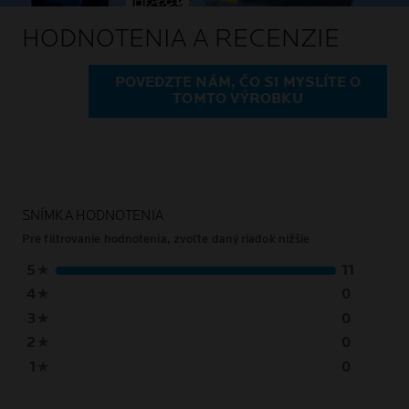
HODNOTENIA A RECENZIE
POVEDZTE NÁM, ČO SI MYSLÍTE O
TOMTO VÝROBKU
SNÍMKA HODNOTENIA
Pre filtrovanie hodnotenia, zvoľte daný riadok nižšie
5
★
11
4
★
0
3
★
0
2
★
0
1
★
0