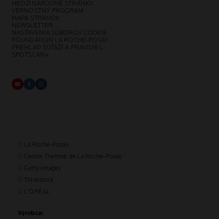
MEDZINÁRODNÉ STRÁNKY
VERNOSTNÝ PROGRAM
MAPA STRÁNOK
NEWSLETTER
NASTAVENIA SÚBOROV COOKIE
FOUNDATION LA ROCHE-POSAY
PREHĽAD SÚŤAŽÍ A PRAVIDIEL
SPOTSCAN+
© La Roche-Posay
© Centre Thermal de La Roche-Posay
© Getty Images
© Thinkstock
© L'ORÉAL
Výrobca: