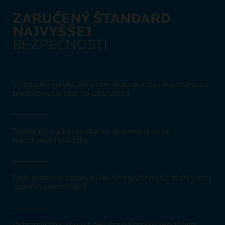
ZARUČENÝ ŠTANDARD
NAJVYŠŠEJ
BEZPEČNOSTI
V prípade výskytu alergickej reakcie počas testovania sa
produkt vracia späť do laboratória.
Tolerancia našich produktov je overená na tej
najcitlivejšej pokožke.
Naše produkty obsahujú iba tie najúčinnejšie zložky v tej
správnej koncentrácii.
Ochranný obal spolu s nevyhnutnými konzervačnými