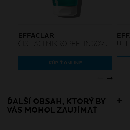
EFFACLAR
EF
ČISTIACI MIKROPEELINGOVÝ
ULT
GÉL
SÉ
KÚPIŤ ONLINE
ĎALŠÍ OBSAH, KTORÝ BY
VÁS MOHOL ZAUJÍMAŤ