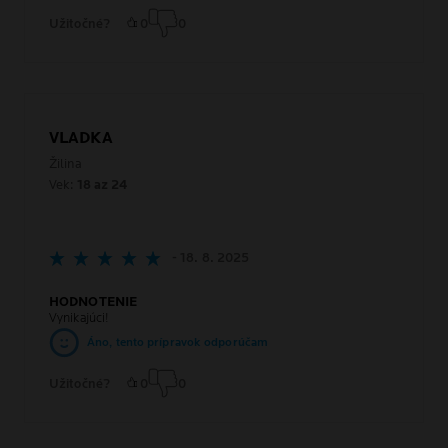
Užitočné?
0
0
VLADKA
Žilina
Vek:
18 az 24
- 18. 8. 2025
HODNOTENIE
Vynikajúci!
Áno, tento prípravok odporúčam
Užitočné?
0
0