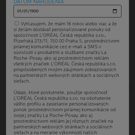
Ďalší panel
DÁTUM NARODENIA
DÁTUM NARODENIA
Vyhlasujem, že mám 16 rokov alebo viac a že
Vyhlasujem, že mám 16 rokov alebo viac a že
si želám dostávať personalizované ponuky od
si želám dostávať personalizované ponuky od
spoločnosti L’ORÉAL Česká republika s.r.o.,
spoločnosti L’ORÉAL Česká republika s.r.o.,
Plzeňská 213/11, 150 00 Praha 5, prostredníctvom
Plzeňská 213/11, 150 00 Praha 5, prostredníctvom
priamej komunikácie cez e-mail a SMS v
priamej komunikácie cez e-mail a SMS v
súvislosti s produktmi a službami značky La
súvislosti s produktmi a službami značky La
Roche-Posay, ako aj prostredníctvom reklám
Roche-Posay, ako aj prostredníctvom reklám
Volume
všetkých značiek L’ORÉAL Česká republika s.r.o.
všetkých značiek L’ORÉAL Česká republika s.r.o.
OBJEM
200 ml
prispôsobených mojim záujmom zobrazovaných
prispôsobených mojim záujmom zobrazovaných
na partnerských webových stránkach a sociálnych
na partnerských webových stránkach a sociálnych
sieťach.
sieťach.
ODPORÚČANÉ
DERMATOLÓGMI
Údaje, ktoré poskytnete, použije spoločnosť
Údaje, ktoré poskytnete, použije spoločnosť
L’ORÉAL Česká republika s.r.o. na obohatenie
L’ORÉAL Česká republika s.r.o. na obohatenie
vášho profilu a zasielanie personalizovaných
vášho profilu a zasielanie personalizovaných
ponúk prostredníctvom priamej komunikácie od
ponúk prostredníctvom priamej komunikácie od
Intenzívne čistí mastnú pleť, hĺbkovo uvoľňuje
svojej značky La Roche-Posay, ako aj
svojej značky La Roche-Posay, ako aj
póry a odstraňuje nadbytočný kožný maz.
prostredníctvom reklám jej rôznych značiek na
prostredníctvom reklám jej rôznych značiek na
partnerských webových stránkach a sociálnych
partnerských webových stránkach a sociálnych
Pomáha odstraňovať pretrvávajúce
sieťach a na meranie výkonnosti našich
sieťach a na meranie výkonnosti našich
nedokonalosti pleti vrátane stôp po akné a