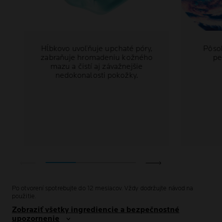
Hĺbkovo uvoľňuje upchaté póry,
Pôso
zabraňuje hromadeniu kožného
pe
mazu a čistí aj závažnejšie
nedokonalosti pokožky.
Po otvorení spotrebujte do 12 mesiacov. Vždy dodržujte návod na
použitie.
Zobraziť všetky ingrediencie a bezpečnostné
upozornenie