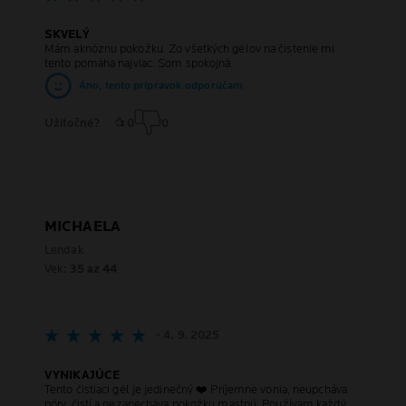
SKVELÝ
Mám aknóznu pokožku. Zo všetkých gélov na čistenie mi
tento pomáha najviac. Som spokojná.
Áno, tento prípravok odporúčam
Užitočné?
0
0
MICHAELA
Lendak
Vek:
35 az 44
- 4. 9. 2025
VYNIKAJÚCE
Tento čistiaci gél je jedinečný ❤️ Príjemne vonia, neupcháva
póry, čistí a nezanecháva pokožku mastnú. Používam každý