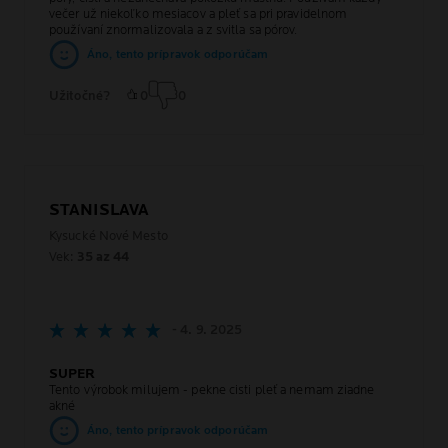
večer už niekoľko mesiacov a pleť sa pri pravidelnom
používaní znormalizovala a z svitla sa pórov.
Áno, tento prípravok odporúčam
Užitočné?
0
0
STANISLAVA
Kysucké Nové Mesto
Vek:
35 az 44
- 4. 9. 2025
SUPER
Tento výrobok milujem - pekne cisti pleť a nemam ziadne
akné
Áno, tento prípravok odporúčam