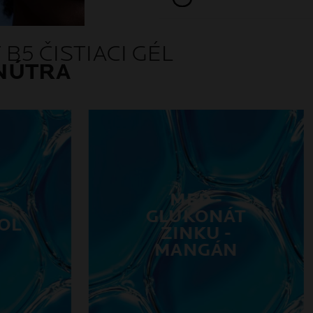
B5 ČISTIACI GÉL
NÚTRA
MEĎ -
GLUKONÁT
OL
ZINKU -
MANGÁN