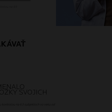
trolou na 49
AKÁVAŤ
MENALO
OŽKY SVOJICH
u kontrolou na 63 subjektoch vo veku od