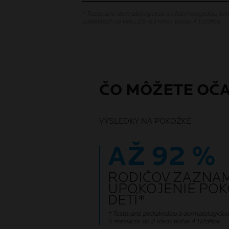
* Testované dermatologickou a oftalmologickou kon
subjektoch vo veku 20-63 rokov počas 4 týždňov.
ČO MÔŽETE OČ
VÝSLEDKY NA POKOŽKE
AŽ 92 %
RODIČOV ZAZNA
UPOKOJENIE POK
DETÍ*
* Testované pediatrickou a dermatologicko
5 mesiacov do 2 rokov počas 4 týždňov.