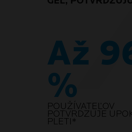
GÉL, POTVRDZUJ
Až 9
%
POUŽÍVATEĽOV
POTVRDZUJE UPO
PLETI*