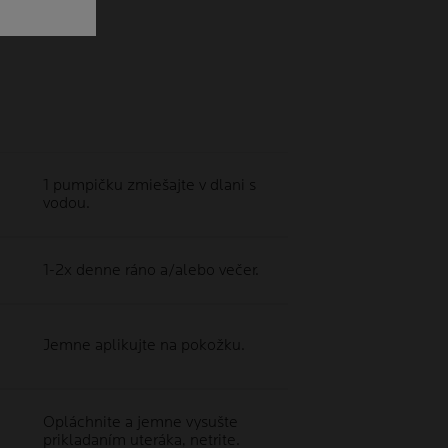
1 pumpičku zmiešajte v dlani s
vodou.
1-2x denne ráno a/alebo večer.
Jemne aplikujte na pokožku.
Opláchnite a jemne vysušte
prikladaním uteráka, netrite.