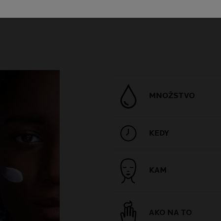
MNOŽSTVO
KEDY
KAM
AKO NA TO