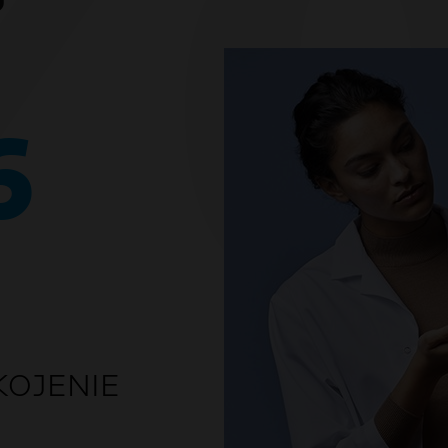
Ú
6
KOJENIE