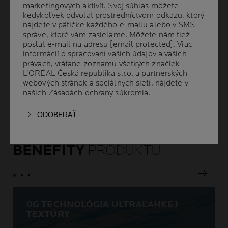
marketingových aktivít. Svoj súhlas môžete
marketingových aktivít. Svoj súhlas môžete
Vysoko ochranné sérum, neviditeľné na pleti,
kedykoľvek odvolať prostredníctvom odkazu, ktorý
kedykoľvek odvolať prostredníctvom odkazu, ktorý
nezanecháva biele stopy.
nájdete v pätičke každého e-mailu alebo v SMS
nájdete v pätičke každého e-mailu alebo v SMS
správe, ktoré vám zasielame. Môžete nám tiež
správe, ktoré vám zasielame. Môžete nám tiež
Obsahuje kyselinu hyalurónovú, niacínamid a
vitamín E.
poslať e-mail na adresu
poslať e-mail na adresu
[email protected]
[email protected]
. Viac
. Viac
informácií o spracovaní vašich údajov a vašich
informácií o spracovaní vašich údajov a vašich
Testované v znečistenom meste s vysokou
právach, vrátane zoznamu všetkých značiek
právach, vrátane zoznamu všetkých značiek
úrovňou UV žiarenia, horúčavy a vlhkosti.
L’ORÉAL Česká republika s.r.o. a partnerských
L’ORÉAL Česká republika s.r.o. a partnerských
webových stránok a sociálnych sietí, nájdete v
webových stránok a sociálnych sietí, nájdete v
našich
našich
Zásadách ochrany súkromia
Zásadách ochrany súkromia
.
.
BENEFITY
PRODUKTU
next
0G TECHNOLÓGIA ULTRAĽAHKEJ
TEXTÚRY