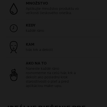
MNOŽSTVO
Aplikujte množstvo produktu vo
veľkosti lieskového orieška.
KEDY
každé ráno
KAM
tvár, krk a dekolt
AKO NA TO
Naneste každé ráno
rovnomerne na celú tvár, krk a
dekolt ako posledný krok
starostlivosti o pleť a pred
aplikáciou make-upu.