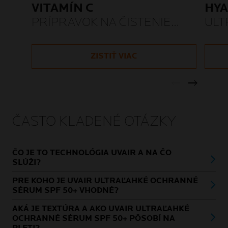
VITAMÍN C
HYA
PRÍPRAVOK NA ČISTENIE
ULT
PLETI
SÉ
ZISTIŤ VIAC
ČASTO KLADENÉ OTÁZKY
ČO JE TO TECHNOLÓGIA UVAIR A NA ČO
SLÚŽI?
PRE KOHO JE UVAIR ULTRAĽAHKÉ OCHRANNÉ
SÉRUM SPF 50+ VHODNÉ?
AKÁ JE TEXTÚRA A AKO UVAIR ULTRAĽAHKÉ
OCHRANNÉ SÉRUM SPF 50+ PÔSOBÍ NA