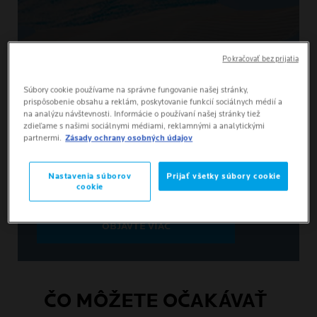
Pokračovať bez prijatia
Súbory cookie používame na správne fungovanie našej stránky,
prispôsobenie obsahu a reklám, poskytovanie funkcií sociálnych médií a
na analýzu návštevnosti. Informácie o používaní našej stránky tiež
zdieľame s našimi sociálnymi médiami, reklamnými a analytickými
partnermi.
Zásady ochrany osobných údajov
Nastavenia súborov
Prijať všetky súbory cookie
cookie
OBJAVTE VIAC
ČO MÔŽETE OČAKÁVAŤ