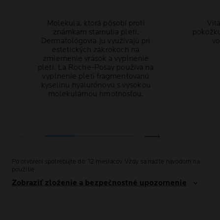
Molekula, ktorá pôsobí proti
Vit
známkam starnutia pleti.
pokožku
Dermatológovia ju využívajú pri
vo
estetických zákrokoch na
zmiernenie vrások a vyplnenie
pleti. La Roche-Posay používa na
vyplnenie pleti fragmentovanú
kyselinu hyalurónovú s vysokou
molekulárnou hmotnosťou.
Po otvorení spotrebujte do: 12 mesiacov. Vždy sa riaďte návodom na
použitie
Zobraziť zloženie a bezpečnostné upozornenie