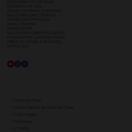
PODMIENKY POUŽÍVANIA
KONTAKTUJTE NÁS
ZÁSADY OCHRANY SÚKROMIA
MEDZINÁRODNÉ STRÁNKY
VERNOSTNÝ PROGRAM
MAPA STRÁNOK
NEWSLETTER
NASTAVENIA SÚBOROV COOKIE
FOUNDATION LA ROCHE-POSAY
PREHĽAD SÚŤAŽÍ A PRAVIDIEL
SPOTSCAN+
© La Roche-Posay
© Centre Thermal de La Roche-Posay
© Getty Images
© Thinkstock
© L'ORÉAL