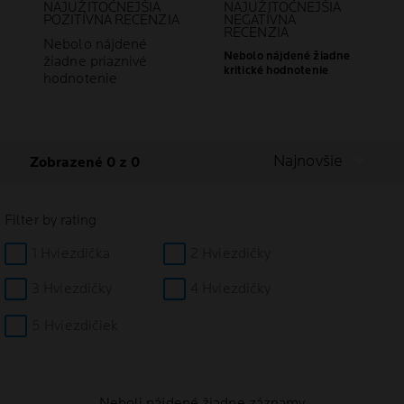
NAJUŽITOČNEJŠIA
NAJUŽITOČNEJŠIA
POZITÍVNA RECENZIA
NEGATÍVNA
RECENZIA
Nebolo nájdené
Nebolo nájdené žiadne
žiadne priaznivé
kritické hodnotenie
hodnotenie
Najnovšie
Zobrazené 0 z 0
Filter by rating
1 Hviezdička
2 Hviezdičky
3 Hviezdičky
4 Hviezdičky
5 Hviezdičiek
Neboli nájdené žiadne záznamy