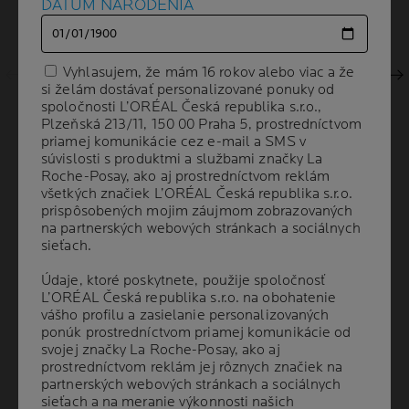
Predchádzajúci panel
DÁTUM NARODENIA
DÁTUM NARODENIA
Vyhlasujem, že mám 16 rokov alebo viac a že
Vyhlasujem, že mám 16 rokov alebo viac a že
Ďalší panel
si želám dostávať personalizované ponuky od
si želám dostávať personalizované ponuky od
spoločnosti L’ORÉAL Česká republika s.r.o.,
spoločnosti L’ORÉAL Česká republika s.r.o.,
Plzeňská 213/11, 150 00 Praha 5, prostredníctvom
Plzeňská 213/11, 150 00 Praha 5, prostredníctvom
priamej komunikácie cez e-mail a SMS v
priamej komunikácie cez e-mail a SMS v
súvislosti s produktmi a službami značky La
súvislosti s produktmi a službami značky La
Roche-Posay, ako aj prostredníctvom reklám
Roche-Posay, ako aj prostredníctvom reklám
všetkých značiek L’ORÉAL Česká republika s.r.o.
všetkých značiek L’ORÉAL Česká republika s.r.o.
prispôsobených mojim záujmom zobrazovaných
prispôsobených mojim záujmom zobrazovaných
na partnerských webových stránkach a sociálnych
na partnerských webových stránkach a sociálnych
sieťach.
sieťach.
Volume
OBJEM
50 ml
Údaje, ktoré poskytnete, použije spoločnosť
Údaje, ktoré poskytnete, použije spoločnosť
L’ORÉAL Česká republika s.r.o. na obohatenie
L’ORÉAL Česká republika s.r.o. na obohatenie
vášho profilu a zasielanie personalizovaných
vášho profilu a zasielanie personalizovaných
ponúk prostredníctvom priamej komunikácie od
ponúk prostredníctvom priamej komunikácie od
DOPORUČOVANÉ
svojej značky La Roche-Posay, ako aj
svojej značky La Roche-Posay, ako aj
DERMATOLÓGMI
prostredníctvom reklám jej rôznych značiek na
prostredníctvom reklám jej rôznych značiek na
partnerských webových stránkach a sociálnych
partnerských webových stránkach a sociálnych
sieťach a na meranie výkonnosti našich
sieťach a na meranie výkonnosti našich