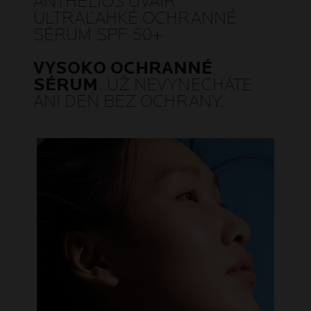
ANTHELIOS UVAIR
ULTRAĽAHKÉ OCHRANNÉ
SÉRUM SPF 50+
VYSOKO OCHRANNÉ
SÉRUM
. UŽ NEVYNECHÁTE
ANI DEŇ BEZ OCHRANY.