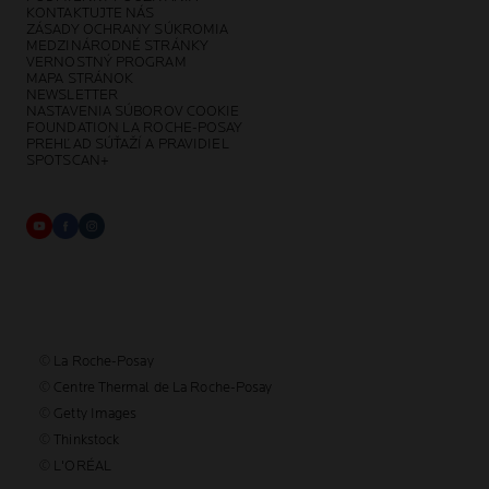
KONTAKTUJTE NÁS
ZÁSADY OCHRANY SÚKROMIA
MEDZINÁRODNÉ STRÁNKY
VERNOSTNÝ PROGRAM
MAPA STRÁNOK
NEWSLETTER
NASTAVENIA SÚBOROV COOKIE
FOUNDATION LA ROCHE-POSAY
PREHĽAD SÚŤAŽÍ A PRAVIDIEL
SPOTSCAN+
© La Roche-Posay
© Centre Thermal de La Roche-Posay
© Getty Images
© Thinkstock
© L'ORÉAL