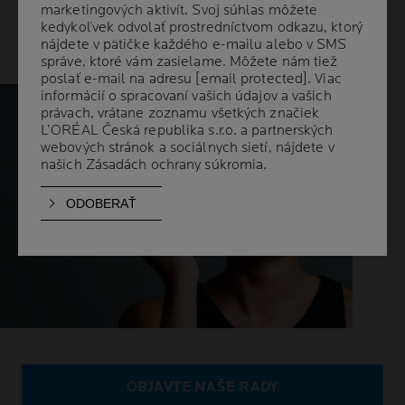
ZAČNITE
marketingových aktivít. Svoj súhlas môžete
marketingových aktivít. Svoj súhlas môžete
kedykoľvek odvolať prostredníctvom odkazu, ktorý
kedykoľvek odvolať prostredníctvom odkazu, ktorý
S MAKE-UPOM
nájdete v pätičke každého e-mailu alebo v SMS
nájdete v pätičke každého e-mailu alebo v SMS
správe, ktoré vám zasielame. Môžete nám tiež
správe, ktoré vám zasielame. Môžete nám tiež
poslať e-mail na adresu
poslať e-mail na adresu
[email protected]
[email protected]
. Viac
. Viac
informácií o spracovaní vašich údajov a vašich
informácií o spracovaní vašich údajov a vašich
právach, vrátane zoznamu všetkých značiek
právach, vrátane zoznamu všetkých značiek
L’ORÉAL Česká republika s.r.o. a partnerských
L’ORÉAL Česká republika s.r.o. a partnerských
webových stránok a sociálnych sietí, nájdete v
webových stránok a sociálnych sietí, nájdete v
našich
našich
Zásadách ochrany súkromia
Zásadách ochrany súkromia
.
.
OBJAVTE NAŠE RADY