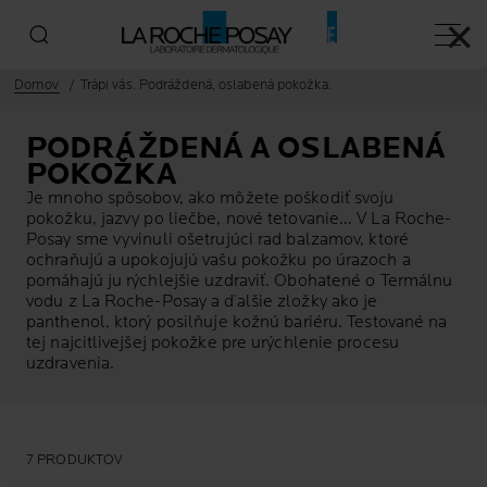
✕
Hlavn
Domov
Trápi vás. Podráždená, oslabená pokožka.
PODRÁŽDENÁ A OSLABENÁ
POKOŽKA
Je mnoho spôsobov, ako môžete poškodiť svoju
pokožku, jazvy po liečbe, nové tetovanie… V La Roche-
Posay sme vyvinuli ošetrujúci rad balzamov, ktoré
ochraňujú a upokojujú vašu pokožku po úrazoch a
pomáhajú ju rýchlejšie uzdraviť. Obohatené o Termálnu
vodu z La Roche-Posay a ďalšie zložky ako je
panthenol, ktorý posilňuje kožnú bariéru. Testované na
tej najcitlivejšej pokožke pre urýchlenie procesu
uzdravenia.
7 PRODUKTOV