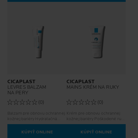
CICAPLAST
CICAPLAST
LEVRES BALZAM
MAINS KRÉM NA RUKY
NA PERY
(0)
(0)
Balzam pre obnovu ochrannej
Krém pre obnovu ochrannej
kožnej bariéry Hydratačná
kožnej bariéry Poškodené ruky
starostlivosť Podráždené
Na domáce aj profesionálne
pery/pleť
použitie
KÚPIŤ ONLINE
KÚPIŤ ONLINE