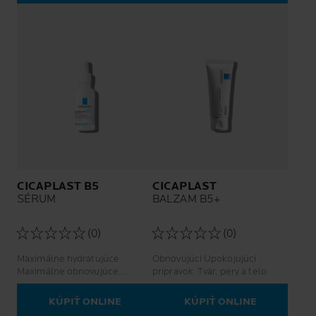
CICAPLAST B5
CICAPLAST
SÉRUM
BALZAM B5+
(0)
(0)
Maximálne hydratujúce.
Obnovujúci Upokojujúci
Maximálne obnovujúce.
prípravok Tvár, pery a telo
Sérum s efektom neviditeľnej
náplaste.
KÚPIŤ ONLINE
KÚPIŤ ONLINE