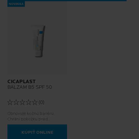
NOVINKA
CICAPLAST
BALZAM B5 SPF 50
(0)
Obnovuje kožnú bariéru.
Chráni pokožku pred
podráždením a pomáha jej
obnove.
KÚPIŤ ONLINE