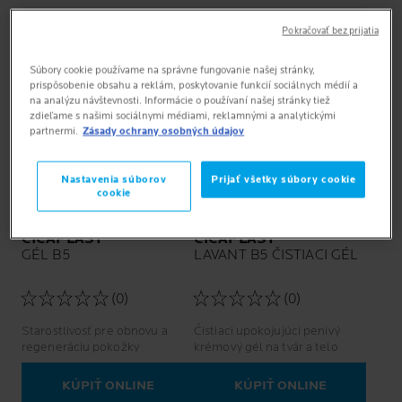
Pokračovať bez prijatia
Súbory cookie používame na správne fungovanie našej stránky,
prispôsobenie obsahu a reklám, poskytovanie funkcií sociálnych médií a
na analýzu návštevnosti. Informácie o používaní našej stránky tiež
zdieľame s našimi sociálnymi médiami, reklamnými a analytickými
partnermi.
Zásady ochrany osobných údajov
Nastavenia súborov
Prijať všetky súbory cookie
cookie
CICAPLAST
CICAPLAST
GÉL B5
LAVANT B5 ČISTIACI GÉL
(0)
(0)
Starostlivosť pre obnovu a
Čistiaci upokojujúci penivý
regeneráciu pokožky
krémový gél na tvár a telo
KÚPIŤ ONLINE
KÚPIŤ ONLINE