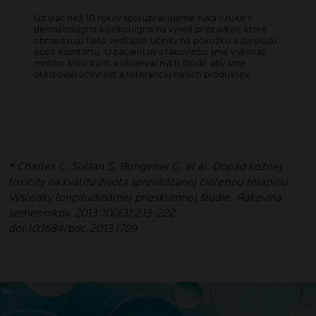
Už viac než 10 rokov spolupracujeme ruka v ruke s
dermatológmi a onkológmi na vývoji prípravkov, ktoré
obmedzujú tieto vedľajšie účinky na pokožku a zlepšujú
pocit komfortu. U pacientov s rakovinou sme vykonali
mnoho klinických a observačných štúdií, aby sme
otestovali účinnosť a toleranciu našich produktov.
* Charles C, Sultan S, Bungener C, et al. Dopad kožnej
toxicity na kvalitu života sprevádzanej cielenou terapiou.
Výsledky longitudinálnej prieskumnej štúdie. Rakovina
semenníkov. 2013;100(3):213-222.
doi:10.1684/bdc.2013.1709