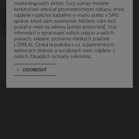
– členmi lekárskej rady La Roche-Posay, zloženej
marketingových aktivít. Svoj súhlas môžete
marketingových aktivít. Svoj súhlas môžete
kedykoľvek odvolať prostredníctvom odkazu, ktorý
kedykoľvek odvolať prostredníctvom odkazu, ktorý
z doktorov a mnohých špecialistov. Úzko s nami
nájdete v pätičke každého e-mailu alebo v SMS
nájdete v pätičke každého e-mailu alebo v SMS
spolupracujú pri vývoji produktov, ktoré sú veľmi dobre
správe, ktoré vám zasielame. Môžete nám tiež
správe, ktoré vám zasielame. Môžete nám tiež
tolerované, a to aj na pokožke oslabenej zdravotným
poslať e-mail na adresu
poslať e-mail na adresu
[email protected]
[email protected]
. Viac
. Viac
informácií o spracovaní vašich údajov a vašich
informácií o spracovaní vašich údajov a vašich
stavom či zákrokmi.
právach, vrátane zoznamu všetkých značiek
právach, vrátane zoznamu všetkých značiek
L’ORÉAL Česká republika s.r.o. a partnerských
L’ORÉAL Česká republika s.r.o. a partnerských
webových stránok a sociálnych sietí, nájdete v
webových stránok a sociálnych sietí, nájdete v
našich
našich
Zásadách ochrany súkromia
Zásadách ochrany súkromia
.
.
STOJÍME V ČELE
VEDECKÝCH
INOVÁCIÍ