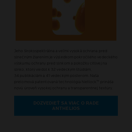
Jeho širokospektrálna a veľmi vysoká ochrana pred
slnečným žiarením je výsledkom pokročilého vedeckého
výskumu ochrany pred slnkom a pokožky citlivej na
slnko, ktorý viedol k 32 vedeckým štúdiám,
34 publikáciám a 41 vedeckým posterom. Naša
prelomová patentovaná technológia Netlock™ prináša
novú úroveň vysokej ochrany a transparentnej textúry.
DOZVEDIEŤ SA VIAC O RADE
ANTHELIOS