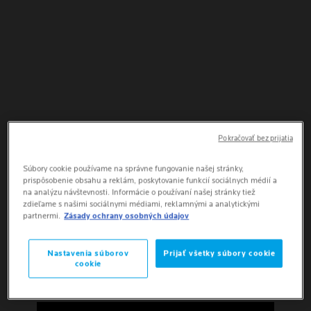
Pokračovať bez prijatia
Súbory cookie používame na správne fungovanie našej stránky,
VAŠA PLEŤ SI ZASLÚŽI
prispôsobenie obsahu a reklám, poskytovanie funkcií sociálnych médií a
na analýzu návštevnosti. Informácie o používaní našej stránky tiež
TIE NAJLEPŠIE TOLEROVANÉ,
zdieľame s našimi sociálnymi médiami, reklamnými a analytickými
NAJÚČINNEJŠIE
partnermi.
Zásady ochrany osobných údajov
A NAJVHODNEJŠIE
DERMATOLOGICKÉ
Nastavenia súborov
Prijať všetky súbory cookie
RIEŠENIA
cookie