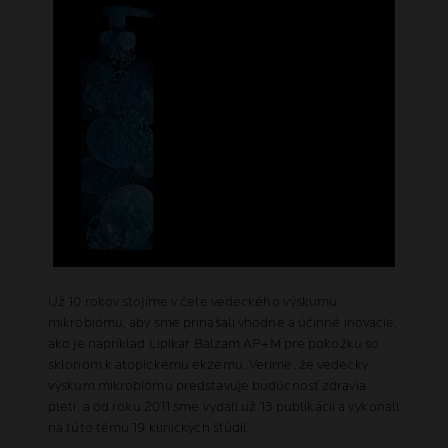
Už 10 rokov stojíme v čele vedeckého výskumu
mikrobiómu, aby sme prinášali vhodné a účinné inovácie,
ako je napríklad Lipikar Balzam AP+M pre pokožku so
sklonom k atopickému ekzému. Veríme, že vedecký
výskum mikrobiómu predstavuje budúcnosť zdravia
pleti, a od roku 2011 sme vydali už 13 publikácií a vykonali
na túto tému 19 klinických štúdií.