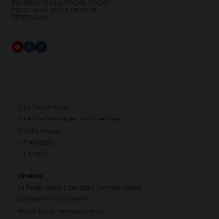
FOUNDATION LA ROCHE-POSAY
PREHĽAD SÚŤAŽÍ A PRAVIDIEL
SPOTSCAN+
© La Roche-Posay
© Centre Thermal de La Roche-Posay
© Getty Images
© Thinkstock
© L'ORÉAL
Výrobca:
La Roche-Posay Laboratoire Dermatologique,
AVENUE RENE LEVAYER
86270 La Roche-Posay France