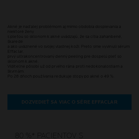
Akné je naďalej problémom aj mimo obdobia dospievania a
niektoré ženy
s pleťou so sklonom k akné uvádzajú, že sa cítia zahanbené,
škaredé
a ako uväznené vo svojej vlastnej koži. Preto sme vyvinuli sérum
Effaclar,
prvý ultrakoncentrovaný denný peeling pre dospelú pleť so
sklonom k akné.
Viditeľne pôsobí už od prvého rána proti nedokonalostiam a
škvrnám.
Po 28 dňoch používania redukuje stopy po akné o 49 %.
DOZVEDIEŤ SA VIAC O SÉRE EFFACLAR
80 %* PACIENTOV S