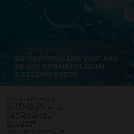
NAŠE PRÍPRAVKY
SÚ ODPORÚČANÉ VIAC AKO
90 000 DERMATOLÓGMI
Z CELÉHO SVETA
PODMIENKY POUŽÍVANIA
KONTAKTUJTE NÁS
ZÁSADY OCHRANY SÚKROMIA
MEDZINÁRODNÉ STRÁNKY
VERNOSTNÝ PROGRAM
MAPA STRÁNOK
NEWSLETTER
NASTAVENIA SÚBOROV COOKIE