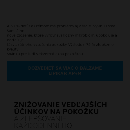
A 60 % detí s ekzémom má problémy aj v škole. Vyvinuli sme
špeciálne
nové zloženie, ktoré vyrovnáva kožný mikrobióm, upokojuje a
odďaľuje
fázy akútneho vysušenia pokožky. Výsledok: 75 % zlepšenie
kvality
spánku pre ľudí s ekzematickou pokožkou.
DOZVEDIEŤ SA VIAC O BALZAME
LIPIKAR AP+M
ZNIŽOVANIE VEDĽAJŠÍCH
ÚČINKOV NA POKOŽKU
A ZLEPŠOVANIE
KAŽDODENNÉHO