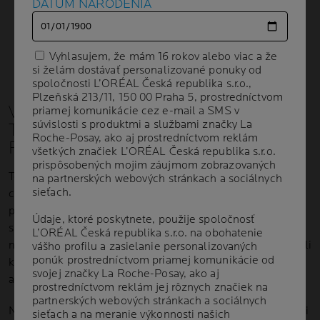
DÁTUM NARODENIA
DÁTUM NARODENIA
Vyhlasujem, že mám 16 rokov alebo viac a že
Vyhlasujem, že mám 16 rokov alebo viac a že
si želám dostávať personalizované ponuky od
si želám dostávať personalizované ponuky od
spoločnosti L’ORÉAL Česká republika s.r.o.,
spoločnosti L’ORÉAL Česká republika s.r.o.,
Plzeňská 213/11, 150 00 Praha 5, prostredníctvom
Plzeňská 213/11, 150 00 Praha 5, prostredníctvom
VERÍME, ŽE BY NIKTO NEMAL
priamej komunikácie cez e-mail a SMS v
priamej komunikácie cez e-mail a SMS v
súvislosti s produktmi a službami značky La
súvislosti s produktmi a službami značky La
TRPIEŤ KV
Ô
LI PROBLÉMOM S
Roche-Posay, ako aj prostredníctvom reklám
Roche-Posay, ako aj prostredníctvom reklám
PLEŤOU
všetkých značiek L’ORÉAL Česká republika s.r.o.
všetkých značiek L’ORÉAL Česká republika s.r.o.
prispôsobených mojim záujmom zobrazovaných
prispôsobených mojim záujmom zobrazovaných
To je dôvod, prečo spolupracujeme s dermatológmi po
na partnerských webových stránkach a sociálnych
na partnerských webových stránkach a sociálnych
sieťach.
sieťach.
celom svete, aby sme porozumeli ľuďom s rôznymi
potrebami pleti. Dlhodobo spolupracujeme
Údaje, ktoré poskytnete, použije spoločnosť
Údaje, ktoré poskytnete, použije spoločnosť
s dermatológmi, pediatrami a onkológmi, aby sme vyvíjali
L’ORÉAL Česká republika s.r.o. na obohatenie
L’ORÉAL Česká republika s.r.o. na obohatenie
najúčinnejšie zloženia pre potreby ich pacientov, vykonávali
vášho profilu a zasielanie personalizovaných
vášho profilu a zasielanie personalizovaných
ponúk prostredníctvom priamej komunikácie od
ponúk prostredníctvom priamej komunikácie od
klinické testy pred uvedením produktov na trh
svojej značky La Roche-Posay, ako aj
svojej značky La Roche-Posay, ako aj
a monitorovali ich účinnosť v priebehu času.
prostredníctvom reklám jej rôznych značiek na
prostredníctvom reklám jej rôznych značiek na
partnerských webových stránkach a sociálnych
partnerských webových stránkach a sociálnych
Nové projekty a vedecké inovácie konzultujeme s expertmi
sieťach a na meranie výkonnosti našich
sieťach a na meranie výkonnosti našich