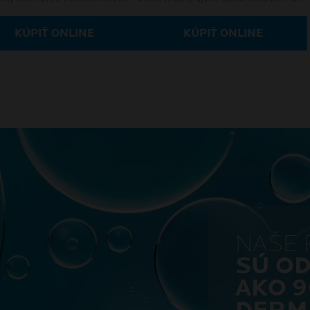
sklonom k alergii.
KÚPIŤ ONLINE
KÚPIŤ ONLINE
NAŠE 
SÚ O
AKO 9