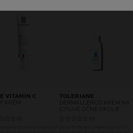
E VITAMIN C
TOLERIANE
Ý KRÉM
DERMALLERGO KRÉM NA
CITLIVÉ OČNÉ OKOLIE
(0)
(0)
ologická korekčná starostlivosť
Denný hydratačný a upokojujúci očný
vny krém proti vráskam Citlivá
krém vhodný aj pre ultracitlivú pleť so