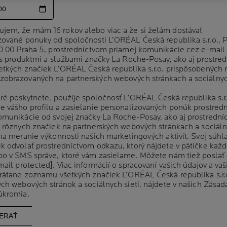
ujem, že mám 16 rokov alebo viac a že si želám dostávať
ujem, že mám 16 rokov alebo viac a že si želám dostávať
zované ponuky od spoločnosti L’ORÉAL Česká republika s.r.o., 
zované ponuky od spoločnosti L’ORÉAL Česká republika s.r.o., 
50 00 Praha 5, prostredníctvom priamej komunikácie cez e-mail
50 00 Praha 5, prostredníctvom priamej komunikácie cez e-mail
i s produktmi a službami značky La Roche-Posay, ako aj prostre
i s produktmi a službami značky La Roche-Posay, ako aj prostre
etkých značiek L’ORÉAL Česká republika s.r.o. prispôsobených
etkých značiek L’ORÉAL Česká republika s.r.o. prispôsobených
obrazovaných na partnerských webových stránkach a sociálnyc
obrazovaných na partnerských webových stránkach a sociálnyc
oré poskytnete, použije spoločnosť L’ORÉAL Česká republika s.r.
oré poskytnete, použije spoločnosť L’ORÉAL Česká republika s.r.
e vášho profilu a zasielanie personalizovaných ponúk prostred
e vášho profilu a zasielanie personalizovaných ponúk prostred
omunikácie od svojej značky La Roche-Posay, ako aj prostredn
omunikácie od svojej značky La Roche-Posay, ako aj prostredn
ERIANE
PURE VITAMIN C
j rôznych značiek na partnerských webových stránkach a sociál
j rôznych značiek na partnerských webových stránkach a sociál
OODOLNÁ MASKARA
OČNÝ KRÉM
 na meranie výkonnosti našich marketingových aktivít. Svoj súh
 na meranie výkonnosti našich marketingových aktivít. Svoj súh
k odvolať prostredníctvom odkazu, ktorý nájdete v pätičke kaž
k odvolať prostredníctvom odkazu, ktorý nájdete v pätičke kaž
bo v SMS správe, ktoré vám zasielame. Môžete nám tiež poslať
bo v SMS správe, ktoré vám zasielame. Môžete nám tiež poslať
(0)
(0)
mail protected]
mail protected]
. Viac informácií o spracovaní vašich údajov a vaš
. Viac informácií o spracovaní vašich údajov a vaš
olná maskara pre extrémny
Dermatologická korekčná starostlivosť
vrátane zoznamu všetkých značiek L’ORÉAL Česká republika s.r.
vrátane zoznamu všetkých značiek L’ORÉAL Česká republika s.r.
Jednoduché oličovanie Citlivé
Intenzívny krém proti vráskam Citlivá
ých webových stránok a sociálnych sietí, nájdete v našich
ých webových stránok a sociálnych sietí, nájdete v našich
Zásad
Zásad
pleť
úkromia
úkromia
.
.
KÚPIŤ ONLINE
KÚPIŤ ONLINE