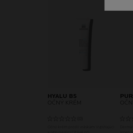
HYALU B5
PUR
OČNÝ KRÉM
OČN
(0)
Očný krém prosti vráskam Vypĺňajúci
Dermat
a obnovujúci Citlivé oči
Intenzí