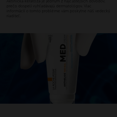
Aktinická keratóza je jedným z najčastejších dôvodov,
prečo dospelí vyhľadávajú dermatológov. Viac
informácií o tomto probléme vám poskytne náš vedecký
riaditeľ.