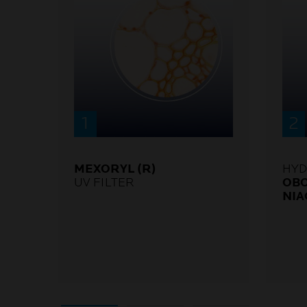
MEXORYL (R)
HYD
UV FILTER
OB
NIA