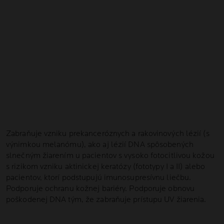
VIAC NEŽ
OCHRANA PRED SLNEČNÝM
ŽIARENÍM
SILA
OBNOVY DNA
Zabraňuje vzniku prekanceróznych a rakovinových lézií (s
výnimkou melanómu), ako aj lézií DNA spôsobených
slnečným žiarením u pacientov s vysoko fotocitlivou kožou
s rizikom vzniku aktinickej keratózy (fototypy I a II) alebo
pacientov, ktorí podstupujú imunosupresívnu liečbu.
Podporuje ochranu kožnej bariéry. Podporuje obnovu
poškodenej DNA tým, že zabraňuje prístupu UV žiarenia.