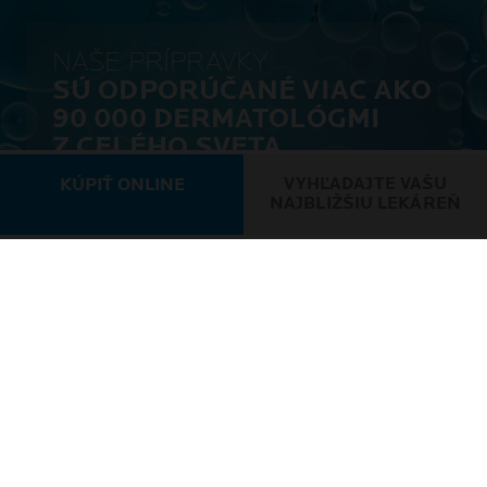
NAŠE PRÍPRAVKY
SÚ ODPORÚČANÉ VIAC AKO
90 000 DERMATOLÓGMI
Z CELÉHO SVETA
VYHĽADAJTE VAŠU
KÚPIŤ ONLINE
NAJBLIŽŠIU LEKÁREŇ
PODMIENKY POUŽÍVANIA
KONTAKTUJTE NÁS
ZÁSADY OCHRANY SÚKROMIA
MEDZINÁRODNÉ STRÁNKY
VERNOSTNÝ PROGRAM
MAPA STRÁNOK
NEWSLETTER
NASTAVENIA SÚBOROV COOKIE
FOUNDATION LA ROCHE-POSAY
PREHĽAD SÚŤAŽÍ A PRAVIDIEL
SPOTSCAN+