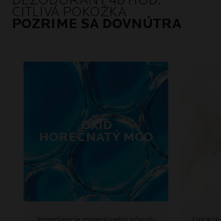
DEZODORANT 48 HOD.
CITLIVÁ POKOŽKA
POZRIME SA DOVNÚTRA
OXID
HOREČNATÝ MGO
Ingrediencie minerálneho pôvodu
Upokoju