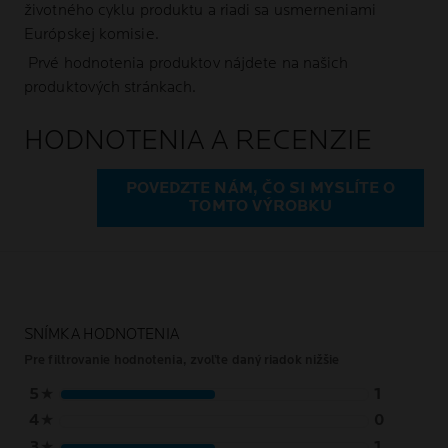
životného cyklu produktu a riadi sa usmerneniami
Európskej komisie.
Prvé hodnotenia produktov nájdete na našich
produktových stránkach.
HODNOTENIA A RECENZIE
POVEDZTE NÁM, ČO SI MYSLÍTE O
TOMTO VÝROBKU
SNÍMKA HODNOTENIA
Pre filtrovanie hodnotenia, zvoľte daný riadok nižšie
5
★
1
4
★
0
3
★
1