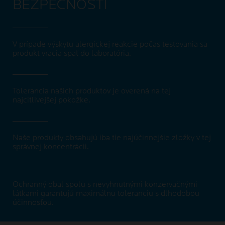
BEZPEČNOSTI
V prípade výskytu alergickej reakcie počas testovania sa
produkt vracia späť do laboratória.
Tolerancia našich produktov je overená na tej
najcitlivejšej pokožke.
Naše produkty obsahujú iba tie najúčinnejšie zložky v tej
správnej koncentrácii.
Ochranný obal spolu s nevyhnutnými konzervačnými
látkami garantujú maximálnu toleranciu s dlhodobou
účinnosťou.