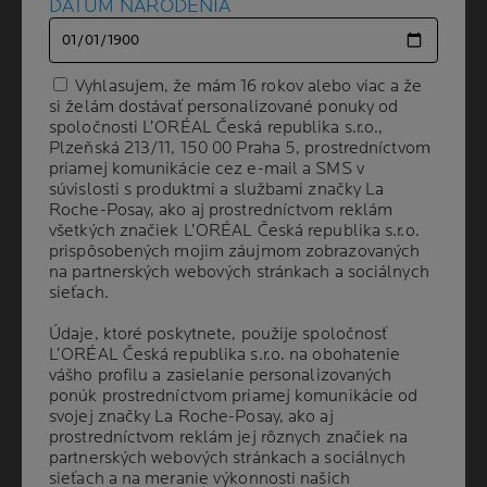
DÁTUM NARODENIA
DÁTUM NARODENIA
Vyhlasujem, že mám 16 rokov alebo viac a že
Vyhlasujem, že mám 16 rokov alebo viac a že
si želám dostávať personalizované ponuky od
si želám dostávať personalizované ponuky od
spoločnosti L’ORÉAL Česká republika s.r.o.,
spoločnosti L’ORÉAL Česká republika s.r.o.,
Plzeňská 213/11, 150 00 Praha 5, prostredníctvom
Plzeňská 213/11, 150 00 Praha 5, prostredníctvom
priamej komunikácie cez e-mail a SMS v
priamej komunikácie cez e-mail a SMS v
Volume
OBJEM
150 ml
súvislosti s produktmi a službami značky La
súvislosti s produktmi a službami značky La
Roche-Posay, ako aj prostredníctvom reklám
Roche-Posay, ako aj prostredníctvom reklám
všetkých značiek L’ORÉAL Česká republika s.r.o.
všetkých značiek L’ORÉAL Česká republika s.r.o.
prispôsobených mojim záujmom zobrazovaných
prispôsobených mojim záujmom zobrazovaných
ODPORÚČANÉ
na partnerských webových stránkach a sociálnych
na partnerských webových stránkach a sociálnych
DERMATOLÓGMI
sieťach.
sieťach.
Údaje, ktoré poskytnete, použije spoločnosť
Údaje, ktoré poskytnete, použije spoločnosť
L’ORÉAL Česká republika s.r.o. na obohatenie
L’ORÉAL Česká republika s.r.o. na obohatenie
48-hodinová účinnosť proti nepríjemnému
pachu na citlivé podpazušie.
vášho profilu a zasielanie personalizovaných
vášho profilu a zasielanie personalizovaných
ponúk prostredníctvom priamej komunikácie od
ponúk prostredníctvom priamej komunikácie od
Bez blokovania prirodzeného procesu potenia.
svojej značky La Roche-Posay, ako aj
svojej značky La Roche-Posay, ako aj
prostredníctvom reklám jej rôznych značiek na
prostredníctvom reklám jej rôznych značiek na
Testované pod dermatologickou kontrolou
partnerských webových stránkach a sociálnych
partnerských webových stránkach a sociálnych
sieťach a na meranie výkonnosti našich
sieťach a na meranie výkonnosti našich