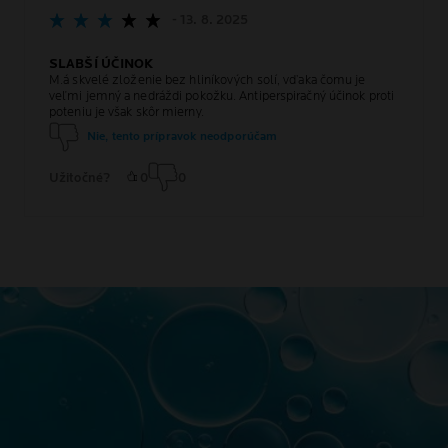
- 13. 8. 2025
SLABŠÍ ÚČINOK
M.á skvelé zloženie bez hliníkových solí, vďaka čomu je
veľmi jemný a nedráždi pokožku. Antiperspiračný účinok proti
poteniu je však skôr mierny.
Nie, tento prípravok neodporúčam
Užitočné?
0
0