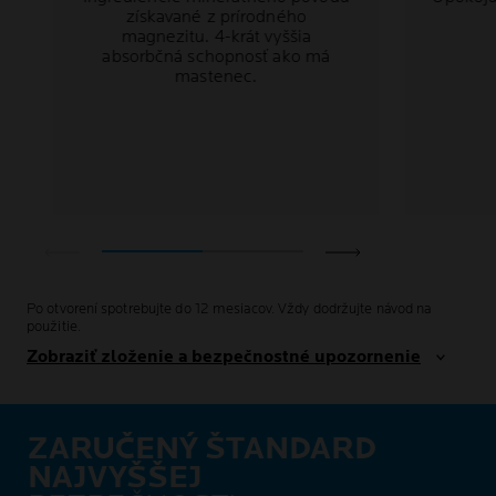
získavané z prírodného
magnezitu. 4-krát vyššia
absorbčná schopnosť ako má
mastenec.
Po otvorení spotrebujte do 12 mesiacov. Vždy dodržujte návod na
použitie.
Zobraziť zloženie a bezpečnostné upozornenie
ZARUČENÝ ŠTANDARD
NAJVYŠŠEJ