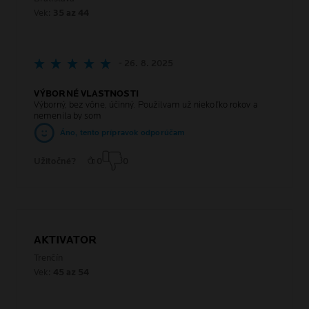
Vek:
35 az 44
- 26. 8. 2025
VÝBORNÉ VLASTNOSTI
Výborný, bez vône, účinný. Použilvam už niekoľko rokov a
nemenila by som
Áno, tento prípravok odporúčam
Užitočné?
0
0
AKTIVATOR
Trenčín
Vek:
45 az 54