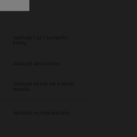
Aplikujte 1 až 2 pumpičky
krému
Aplikujte ráno a večer
Aplikujte na tvár, krk a oblasť
dekoltu
Aplikujte na čistú pokožku