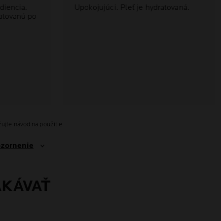
diencia.
Upokojujúci. Pleť je hydratovaná.
atovanú po
ujte návod na použitie.
ozornenie
AKÁVAŤ