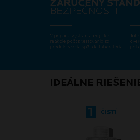
ZARUČENÝ ŠTAND
BEZPEČNOSTI
V prípade výskytu alergickej
Tole
reakcie počas testovania sa
over
produkt vracia späť do laboratória.
poko
IDEÁLNE RIEŠENI
1
ČISTÍ