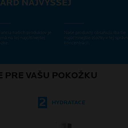
ARD NAJVYŠŠEJ
rancia našich produktov je
Naše produkty obsahujú iba tie
ená na tej najcitlivejšej
najúčinnejšie zložky v tej správn
žke.
koncentrácii.
E PRE VAŠU POKOŽKU
2
HYDRATACE