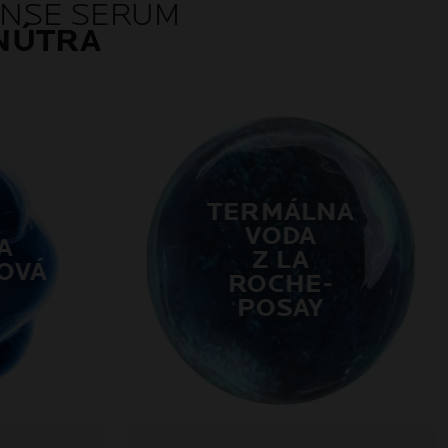
ENSE SERUM
NÚTRA
TERMÁLNA
VODA
A
Z LA
OVÁ
ROCHE-
POSAY