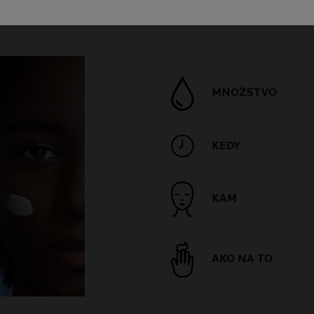
MNOŽSTVO
KEDY
KAM
AKO NA TO