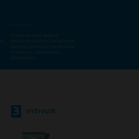
Ochranný obal spolu s
ej
nevyhnutnými konzervačnými
látkami garantujú maximálnu
toleranciu s dlhodobou
účinnosťou.
3
VYŽIVUJE