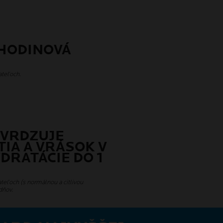
-HODINOVÁ
ateľoch.
TVRDZUJE
IA A VRÁSOK V
DRATÁCIE DO 1
teľoch (s normálnou a citlivou
dňov.