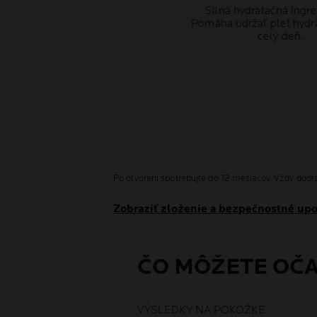
Silná hydratačná ingre
Pomáha udržať pleť hydr
celý deň.
Po otvorení spotrebujte do 12 mesiacov. Vždy dodrž
Zobraziť zloženie a bezpečnostné up
ČO MÔŽETE OČ
VÝSLEDKY NA POKOŽKE