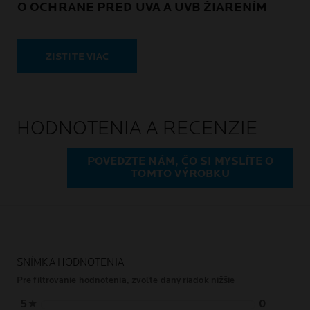
O OCHRANE PRED UVA A UVB ŽIARENÍM
ZISTITE VIAC
HODNOTENIA A RECENZIE
POVEDZTE NÁM, ČO SI MYSLÍTE O
TOMTO VÝROBKU
SNÍMKA HODNOTENIA
Pre filtrovanie hodnotenia, zvoľte daný riadok nižšie
5
★
0