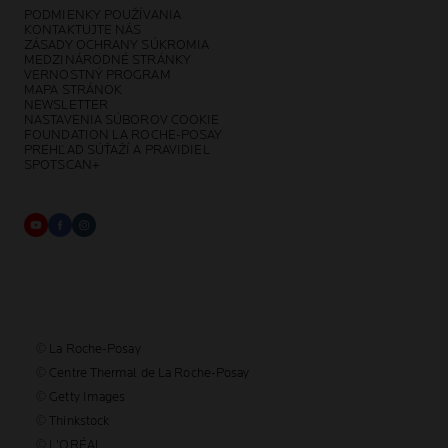
PODMIENKY POUŽÍVANIA
KONTAKTUJTE NÁS
ZÁSADY OCHRANY SÚKROMIA
MEDZINÁRODNÉ STRÁNKY
VERNOSTNÝ PROGRAM
MAPA STRÁNOK
NEWSLETTER
NASTAVENIA SÚBOROV COOKIE
FOUNDATION LA ROCHE-POSAY
PREHĽAD SÚŤAŽÍ A PRAVIDIEL
SPOTSCAN+
© La Roche-Posay
© Centre Thermal de La Roche-Posay
© Getty Images
© Thinkstock
© L'ORÉAL