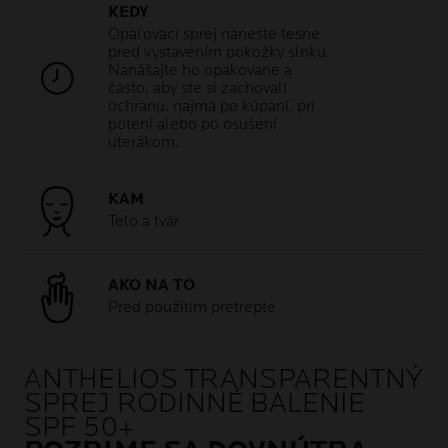
KEDY
Opaľovací sprej naneste tesne
pred vystavením pokožky slnku.
Nanášajte ho opakovane a
často, aby ste si zachovali
ochranu, najmä po kúpaní, pri
potení alebo po osušení
uterákom.
KAM
Telo a tvár
AKO NA TO
Pred použitím pretrepte
ANTHELIOS TRANSPARENTNÝ
SPREJ RODINNÉ BALENIE
SPF 50+