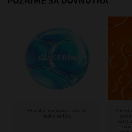
POZRIME SA DOVNÚTRA
GLYCERÍN
Pomáha obnovovať a chrániť
Patento
kožnú bariéru.
ochra
vysokú
žiar