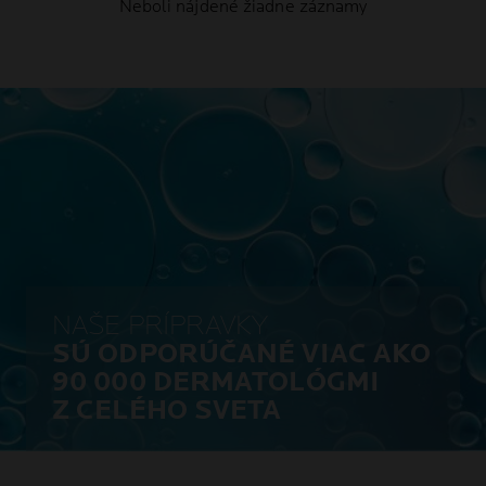
Neboli nájdené žiadne záznamy
NAŠE PRÍPRAVKY
SÚ ODPORÚČANÉ VIAC AKO
90 000 DERMATOLÓGMI
Z CELÉHO SVETA