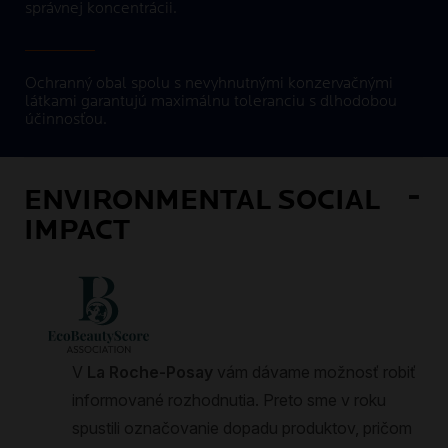
správnej koncentrácii.
Ochranný obal spolu s nevyhnutnými konzervačnými
látkami garantujú maximálnu toleranciu s dlhodobou
účinnosťou.
ENVIRONMENTAL SOCIAL
IMPACT