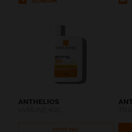
SLNKOM
ANTHELIOS
AN
UVMUNE 400
TRA
TRANSPARENTNÝ FLUID SPF
SPR
50+ BEZ PARFUMÁCIE
SPF
ZISTIŤ VIAC