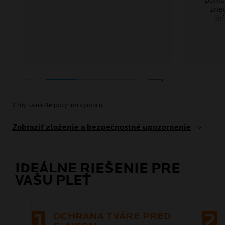
pomáh
zne
in
Vždy sa riaďte pokynmi výrobcu
Zobraziť zloženie a bezpečnostné upozornenie
IDEÁLNE RIEŠENIE PRE
VAŠU PLEŤ
1
2
OCHRANA TVÁRE PRED