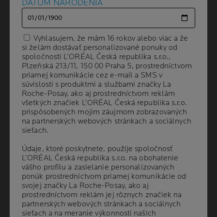
DÁTUM NARODENIA
DÁTUM NARODENIA
Ďalší panel
Vyhlasujem, že mám 16 rokov alebo viac a že
Vyhlasujem, že mám 16 rokov alebo viac a že
si želám dostávať personalizované ponuky od
si želám dostávať personalizované ponuky od
spoločnosti L’ORÉAL Česká republika s.r.o.,
spoločnosti L’ORÉAL Česká republika s.r.o.,
Plzeňská 213/11, 150 00 Praha 5, prostredníctvom
Plzeňská 213/11, 150 00 Praha 5, prostredníctvom
priamej komunikácie cez e-mail a SMS v
priamej komunikácie cez e-mail a SMS v
súvislosti s produktmi a službami značky La
súvislosti s produktmi a službami značky La
Roche-Posay, ako aj prostredníctvom reklám
Roche-Posay, ako aj prostredníctvom reklám
všetkých značiek L’ORÉAL Česká republika s.r.o.
všetkých značiek L’ORÉAL Česká republika s.r.o.
prispôsobených mojim záujmom zobrazovaných
prispôsobených mojim záujmom zobrazovaných
Volume
OBJEM
300 ml
na partnerských webových stránkach a sociálnych
na partnerských webových stránkach a sociálnych
sieťach.
sieťach.
Údaje, ktoré poskytnete, použije spoločnosť
Údaje, ktoré poskytnete, použije spoločnosť
ODPORÚČANÉ
L’ORÉAL Česká republika s.r.o. na obohatenie
L’ORÉAL Česká republika s.r.o. na obohatenie
DERMATOLÓGMI
vášho profilu a zasielanie personalizovaných
vášho profilu a zasielanie personalizovaných
ponúk prostredníctvom priamej komunikácie od
ponúk prostredníctvom priamej komunikácie od
svojej značky La Roche-Posay, ako aj
svojej značky La Roche-Posay, ako aj
Pomáha predchádzať oxidačnému stresu
prostredníctvom reklám jej rôznych značiek na
prostredníctvom reklám jej rôznych značiek na
spôsobenému infračerveným žiarením a
partnerských webových stránkach a sociálnych
partnerských webových stránkach a sociálnych
znečistením.
sieťach a na meranie výkonnosti našich
sieťach a na meranie výkonnosti našich