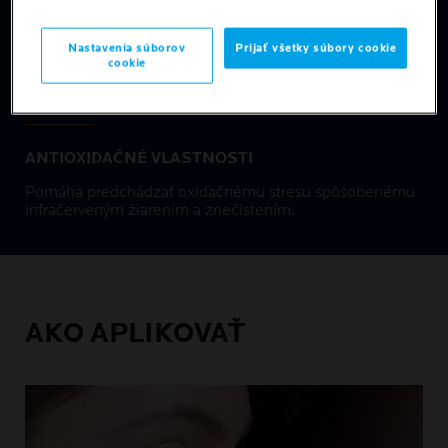
VEĽMI VYSOKÁ ODOLNOSŤ VOČI VONKAJŠÍM
VPLYVOM
Nastavenia súborov
Prijať všetky súbory cookie
cookie
Odolný vočI vode, potu a piesku.
ANTIOXIDAČNÉ VLASTNOSTI
Pomáha predchádzať oxidačnému stresu spôsobenému
infračerveným žiarením a znečistením.
AKO APLIKOVAŤ