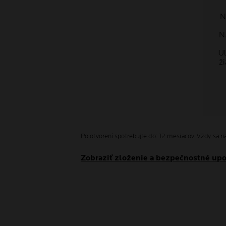
N
N
U
ž
Po otvorení spotrebuj
Zobraziť zloženie a bezpečnostné up