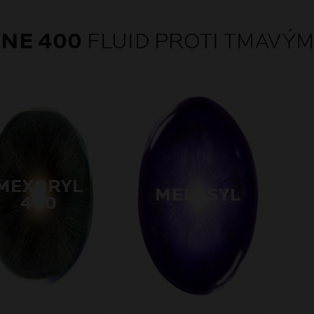
NE 400
FLUID PROTI TMAVÝ
MEXORYL
MELASYL
400