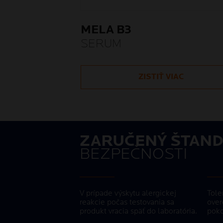
MELA B3
SERUM
ZISTIŤ VIAC
ZARUČENÝ ŠTAND
BEZPEČNOSTI
V prípade výskytu alergickej
Tole
reakcie počas testovania sa
over
produkt vracia späť do laboratória.
poko