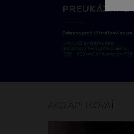
PREUKÁZANÉ
Ochrana proti ultradlhovlnném
UVA/UVB a ochrana proti
ultradlhovlnnému UVA žiareniu
[380 – 400 nm] s Mexorylom 400
AKO APLIKOVAŤ