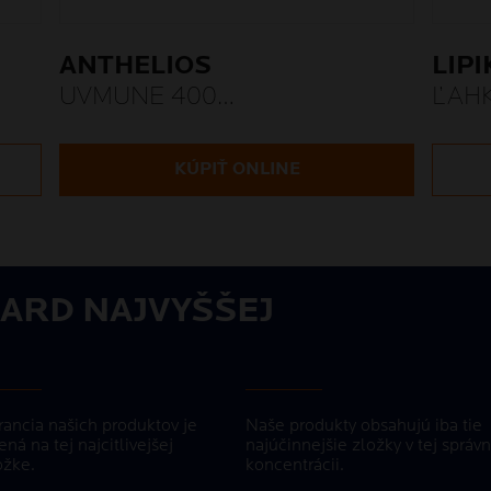
ANTHELIOS
LIP
UVMUNE 400
ĽAH
FLUID PROTI TMAVÝM
ŠKVRNÁM SPF50+
KÚPIŤ ONLINE
ARD NAJVYŠŠEJ
rancia našich produktov je
Naše produkty obsahujú iba tie
ená na tej najcitlivejšej
najúčinnejšie zložky v tej správn
žke.
koncentrácii.