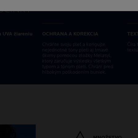
ÚČINKY
u UVA žiareniu
OCHRANA A KOREKCIA
TEX
Chráňte svoju pleť a korigujte
Číra 
nejednotné tóny pleti aj tmavé
text
škvrny pomocou zložky Melasyl,
ktorý zaručuje výsledky všetkým
typom a tónom pleti. Chráni pred
hlbokým poškodením buniek.
MNOŽSTVO