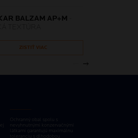
IKAR BALZAM AP+M
-
KÁ TEXTÚRA
ZISTIŤ VIAC
Ochranný obal spolu s
ej
nevyhnutnými konzervačnými
látkami garantujú maximálnu
toleranciu s dlhodobou