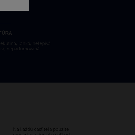
TÚRA
tekutina, ľahká, nelepivá
úra, neparfumovaná.
Na každú časť tela použite
množstvo prípravku veľkosti