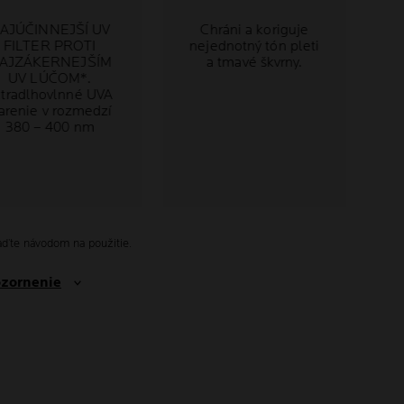
AJÚČINNEJŠÍ UV
Chráni a koriguje
FILTER PROTI
nejednotný tón pleti
AJZÁKERNEJŠÍM
a tmavé škvrny.
UV LÚČOM*.
ltradlhovlnné UVA
iarenie v rozmedzí
380 – 400 nm
te do: 12 mesiacov. Vždy sa riaďte návodom na použitie.
ozornenie