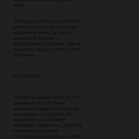
perly.
Aplikujte ochranný prostriedok
pred expozíciou na slnku. Na
udržanie ochrany aplikujte
opakovane produkt v
dostatočnom množstve, najmä
pri potení, kúpaní alebo sušení
uterákom.
Po celej tvári
Vyhnite sa oblasti okolo očí. Pri
zasiahnutí očí ich ihneď
dôkladne vypláchnite. Vyhnite
sa kontaktu s textíliami. Pri
zasiahnutí očí ich ihneď
dôkladne vypláchnite. Zabráňte
kontaktu s textíliami.
Uchovávajte mimo dosahu detí.